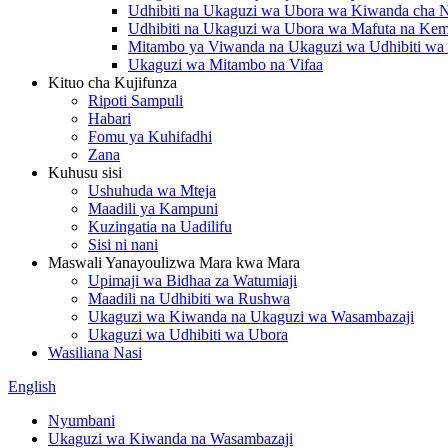
Udhibiti na Ukaguzi wa Ubora wa Kiwanda cha 
Udhibiti na Ukaguzi wa Ubora wa Mafuta na Kemi
Mitambo ya Viwanda na Ukaguzi wa Udhibiti wa
Ukaguzi wa Mitambo na Vifaa
Kituo cha Kujifunza
Ripoti Sampuli
Habari
Fomu ya Kuhifadhi
Zana
Kuhusu sisi
Ushuhuda wa Mteja
Maadili ya Kampuni
Kuzingatia na Uadilifu
Sisi ni nani
Maswali Yanayoulizwa Mara kwa Mara
Upimaji wa Bidhaa za Watumiaji
Maadili na Udhibiti wa Rushwa
Ukaguzi wa Kiwanda na Ukaguzi wa Wasambazaji
Ukaguzi wa Udhibiti wa Ubora
Wasiliana Nasi
English
Nyumbani
Ukaguzi wa Kiwanda na Wasambazaji