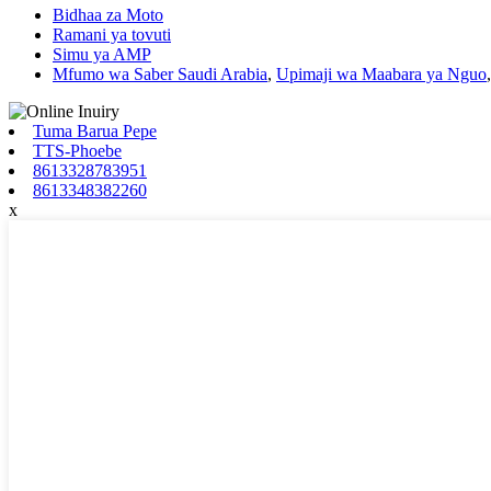
Bidhaa za Moto
Ramani ya tovuti
Simu ya AMP
Mfumo wa Saber Saudi Arabia
,
Upimaji wa Maabara ya Nguo
Tuma Barua Pepe
TTS-Phoebe
8613328783951
8613348382260
x