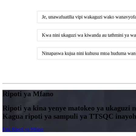
Je, unawafuatilia vipi wakaguzi wako wanavyof
Kwa nini ukaguzi wa kiwanda au tathmini ya w
Ninapaswa kujua nini kuhusu mtoa huduma wa
Ripoti ya Mfano
Ripoti ya kina yenye matokeo ya ukaguzi 
Kagua ripoti ya sampuli ya TTSQC inayoh
Pata Ripoti ya Mfano