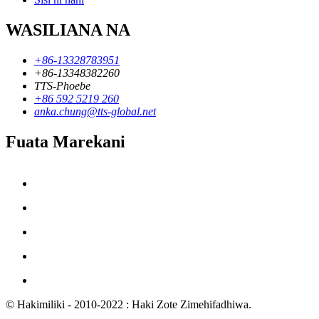
WASILIANA NA
+86-13328783951
+86-13348382260
TTS-Phoebe
+86 592 5219 260
anka.chung@tts-global.net
Fuata Marekani
© Hakimiliki - 2010-2022 : Haki Zote Zimehifadhiwa.