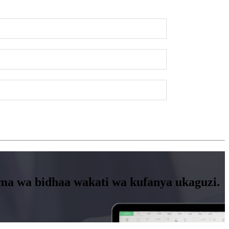
ama wa bidhaa wakati wa kufanya ukaguzi.