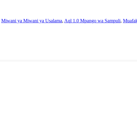
,
Miwani ya Miwani ya Usalama
,
Aql 1.0 Mpango wa Sampuli
,
Muafa