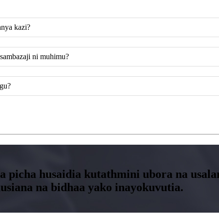
anya kazi?
asambazaji ni muhimu?
ngu?
na picha husaidia kutathmini ubora na usal
usiana na bidhaa yako inayokuvutia.