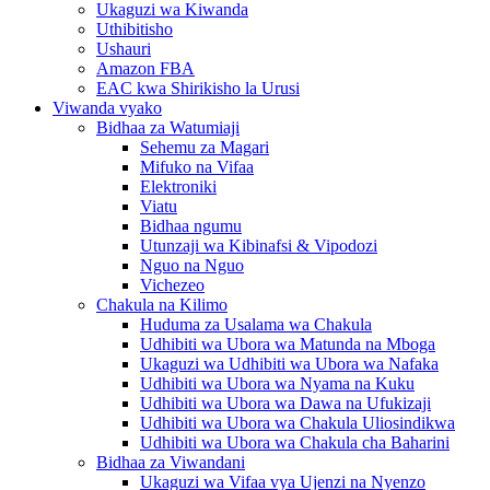
Ukaguzi wa Kiwanda
Uthibitisho
Ushauri
Amazon FBA
EAC kwa Shirikisho la Urusi
Viwanda vyako
Bidhaa za Watumiaji
Sehemu za Magari
Mifuko na Vifaa
Elektroniki
Viatu
Bidhaa ngumu
Utunzaji wa Kibinafsi & Vipodozi
Nguo na Nguo
Vichezeo
Chakula na Kilimo
Huduma za Usalama wa Chakula
Udhibiti wa Ubora wa Matunda na Mboga
Ukaguzi wa Udhibiti wa Ubora wa Nafaka
Udhibiti wa Ubora wa Nyama na Kuku
Udhibiti wa Ubora wa Dawa na Ufukizaji
Udhibiti wa Ubora wa Chakula Uliosindikwa
Udhibiti wa Ubora wa Chakula cha Baharini
Bidhaa za Viwandani
Ukaguzi wa Vifaa vya Ujenzi na Nyenzo