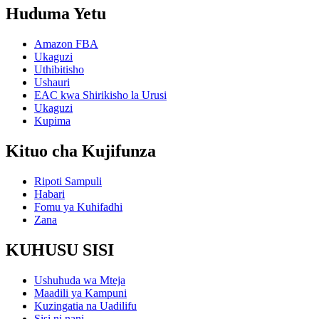
Huduma Yetu
Amazon FBA
Ukaguzi
Uthibitisho
Ushauri
EAC kwa Shirikisho la Urusi
Ukaguzi
Kupima
Kituo cha Kujifunza
Ripoti Sampuli
Habari
Fomu ya Kuhifadhi
Zana
KUHUSU SISI
Ushuhuda wa Mteja
Maadili ya Kampuni
Kuzingatia na Uadilifu
Sisi ni nani