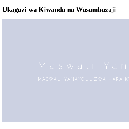
Ukaguzi wa Kiwanda na Wasambazaji
Maswali Ya
MASWALI YANAYOULIZWA MARA 