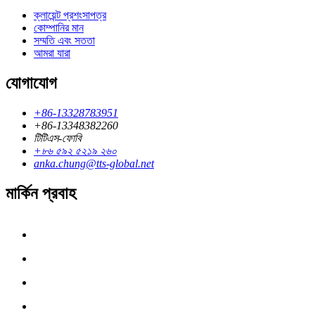
ক্লায়েন্ট প্রশংসাপত্র
কোম্পানির মান
সম্মতি এবং সততা
আমরা যারা
যোগাযোগ
+86-13328783951
+86-13348382260
টিটিএস-ফোবি
+৮৬ ৫৯২ ৫২১৯ ২৬০
anka.chung@tts-global.net
মার্কিন প্রবাহ