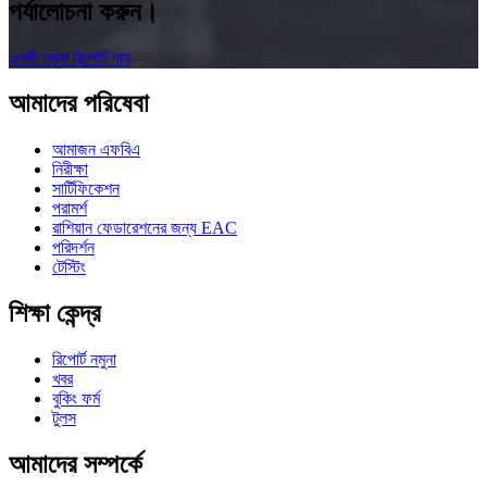
পর্যালোচনা করুন।
একটি নমুনা রিপোর্ট পান
আমাদের পরিষেবা
আমাজন এফবিএ
নিরীক্ষা
সার্টিফিকেশন
পরামর্শ
রাশিয়ান ফেডারেশনের জন্য EAC
পরিদর্শন
টেস্টিং
শিক্ষা কেন্দ্র
রিপোর্ট নমুনা
খবর
বুকিং ফর্ম
টুলস
আমাদের সম্পর্কে