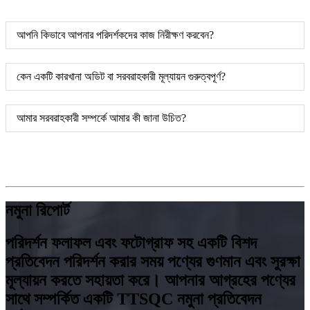
আপনি কিভাবে আপনার পরিদর্শকদের কাজ নিরীক্ষণ করবেন?
কেন একটি কারখানা অডিট বা সরবরাহকারী মূল্যায়ন গুরুত্বপূর্ণ?
আমার সরবরাহকারী সম্পর্কে আমার কী জানা উচিত?
নমুনা রিপোর্ট
পরিদর্শন ফলাফল এবং ফটোগ্রাফ সহ একটি বিশদ
প্রতিবেদন পরিদর্শন করার সময় পণ্যের গুণমান এবং সুরক্ষা
মূল্যায়ন করতে সহায়তা করে। আপনার আগ্রহের পণ্যের
সাথে সম্পর্কিত একটি TTSQC নমুনা প্রতিবেদন