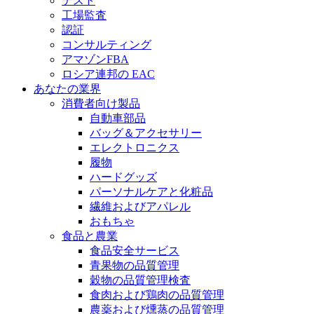
テスト
工場監査
認証
コンサルティング
アマゾンFBA
ロシア連邦の EAC
あなたの業界
消費者向け製品
自動車部品
バッグ＆アクセサリー
エレクトロニクス
履物
ハードグッズ
パーソナルケアと化粧品
繊維およびアパレル
おもちゃ
食品と農業
食品安全サービス
青果物の品質管理
穀物の品質管理検査
食肉および鶏肉の品質管理
農薬および燻蒸の品質管理