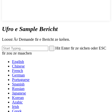
Ufro e Sample Bericht
Loosst Är Demande fir e Bericht ze kréien.
Hit Enter fir ze sichen oder ESC
fir zou ze maachen
English
Chinese
French
German
Portuguese
Spanish
Russian
Japanese
Korean
Arabic
Irish
Greek