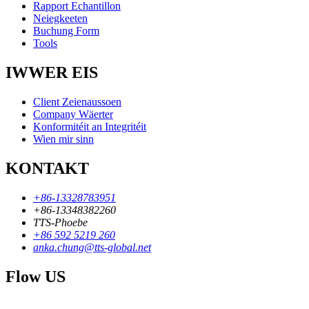
Rapport Echantillon
Neiegkeeten
Buchung Form
Tools
IWWER EIS
Client Zeienaussoen
Company Wäerter
Konformitéit an Integritéit
Wien mir sinn
KONTAKT
+86-13328783951
+86-13348382260
TTS-Phoebe
+86 592 5219 260
anka.chung@tts-global.net
Flow US