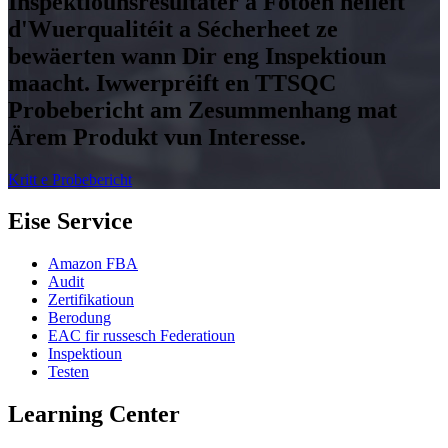
Inspektiounsresultater a Fotoen hëlleft
d'Wuerqualitéit a Sécherheet ze
bewäerten wann Dir eng Inspektioun
maacht. Iwwerpréift en TTSQC
Probebericht am Zesummenhang mat
Ärem Produkt vun Interesse.
Kritt e Probebericht
Eise Service
Amazon FBA
Audit
Zertifikatioun
Berodung
EAC fir russesch Federatioun
Inspektioun
Testen
Learning Center