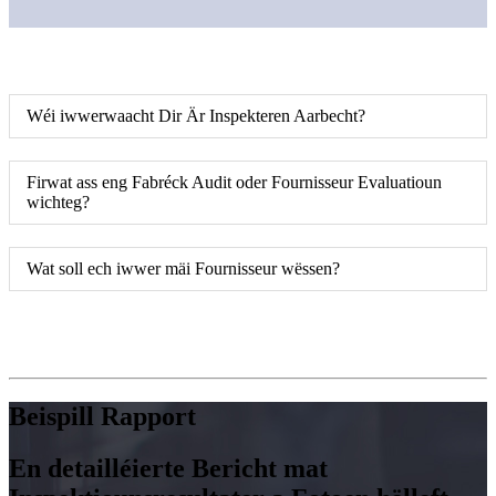
Wéi iwwerwaacht Dir Är Inspekteren Aarbecht?
Firwat ass eng Fabréck Audit oder Fournisseur Evaluatioun
wichteg?
Wat soll ech iwwer mäi Fournisseur wëssen?
Beispill Rapport
En detailléierte Bericht mat