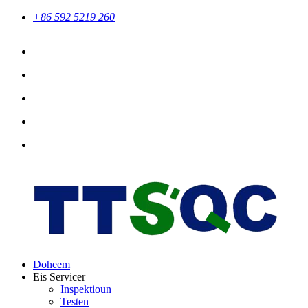
+86 592 5219 260
Doheem
Eis Servicer
Inspektioun
Testen