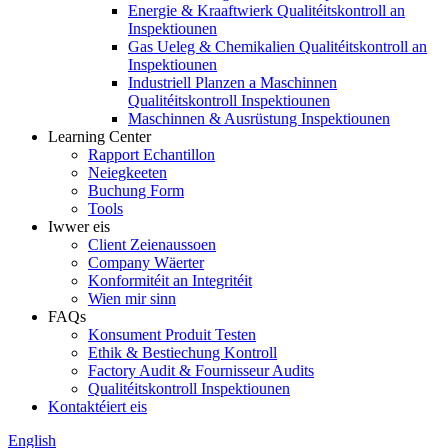
Energie & Kraaftwierk Qualitéitskontroll an
Inspektiounen
Gas Ueleg & Chemikalien Qualitéitskontroll an
Inspektiounen
Industriell Planzen a Maschinnen
Qualitéitskontroll Inspektiounen
Maschinnen & Ausrüstung Inspektiounen
Learning Center
Rapport Echantillon
Neiegkeeten
Buchung Form
Tools
Iwwer eis
Client Zeienaussoen
Company Wäerter
Konformitéit an Integritéit
Wien mir sinn
FAQs
Konsument Produit Testen
Ethik & Bestiechung Kontroll
Factory Audit & Fournisseur Audits
Qualitéitskontroll Inspektiounen
Kontaktéiert eis
English