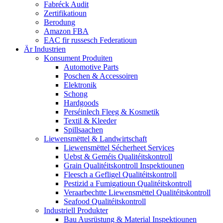
Fabréck Audit
Zertifikatioun
Berodung
Amazon FBA
EAC fir russesch Federatioun
Är Industrien
Konsument Produiten
Automotive Parts
Poschen & Accessoiren
Elektronik
Schong
Hardgoods
Perséinlech Fleeg & Kosmetik
Textil & Kleeder
Spillsaachen
Liewensmëttel & Landwirtschaft
Liewensmëttel Sécherheet Services
Uebst & Geméis Qualitéitskontroll
Grain Qualitéitskontroll Inspektiounen
Fleesch a Gefligel Qualitéitskontroll
Pestizid a Fumigatioun Qualitéitskontroll
Veraarbechtte Liewensmëttel Qualitéitskontroll
Seafood Qualitéitskontroll
Industriell Produkter
Bau Ausrüstung & Material Inspektiounen