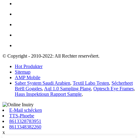
© Copyright - 2010-2022: All Rechter reservéiert.
Hot Produkter
Sitemap
AMP Mobile
Saber System Saudi Arabien
,
Textil Labo Testen
,
Sécherheet
Brëll Goggles
,
Aql 1.0 Sampling Plang
,
Optesch Eye Frames
,
Haus Inspektioun Rapport Sample
,
E-Mail schécken
TTS-Phoebe
8613328783951
8613348382260
x