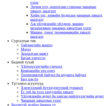
үзлэг
Эрчим хүч, цахилгаан станцын чанарын
хяналт, шалгалт
Хийн тос, химийн бодисын чанарын хяналт,
шалгалт
Аж үйлдвэрийн үйлдвэр, машин
механизмын чанарын хяналтын үзлэг
Машин, тоног төхөөрөмжийн хяналт
шалгалт
Сургалтын төв
Тайлангийн жишээ
Мэдээ
Захиалгын маягт
Багаж хэрэгсэл
Бидний тухай
Үйлчлүүлэгчийн гэрчлэл
Компанийн үнэ цэнэ
Тохиромжтой байдал ба шударга байдал
Бид хэн бэ
Түгээмэл асуултууд
Хэрэглээний бүтээгдэхүүний туршилт
Ёс зүй ба хээл хахуулийн хяналт
Үйлдвэрийн аудит ба ханган нийлүүлэгчийн аудит
Чанарын хяналтын үзлэг
Бидэнтэй холбоо барина уу