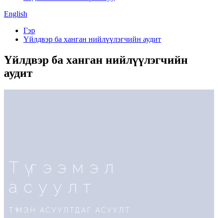
English
Гэр
Үйлдвэр ба ханган нийлүүлэгчийн аудит
Үйлдвэр ба ханган нийлүүлэгчийн
аудит
Түгээмэл
асуулт
ТҮМЭН АСУУЛТДАГ АСУУЛТ