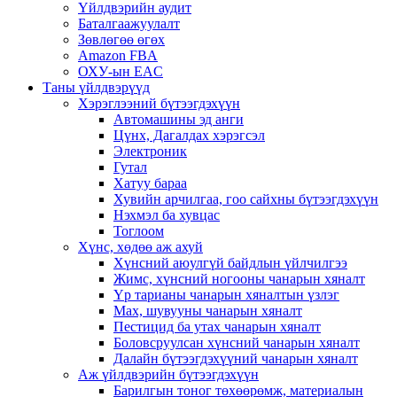
Үйлдвэрийн аудит
Баталгаажуулалт
Зөвлөгөө өгөх
Amazon FBA
ОХУ-ын EAC
Таны үйлдвэрүүд
Хэрэглээний бүтээгдэхүүн
Автомашины эд анги
Цүнх, Дагалдах хэрэгсэл
Электроник
Гутал
Хатуу бараа
Хувийн арчилгаа, гоо сайхны бүтээгдэхүүн
Нэхмэл ба хувцас
Тоглоом
Хүнс, хөдөө аж ахуй
Хүнсний аюулгүй байдлын үйлчилгээ
Жимс, хүнсний ногооны чанарын хяналт
Үр тарианы чанарын хяналтын үзлэг
Мах, шувууны чанарын хяналт
Пестицид ба утах чанарын хяналт
Боловсруулсан хүнсний чанарын хяналт
Далайн бүтээгдэхүүний чанарын хяналт
Аж үйлдвэрийн бүтээгдэхүүн
Барилгын тоног төхөөрөмж, материалын