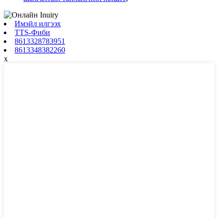
Имэйл илгээх
TTS-Фиби
8613328783951
8613348382260
x