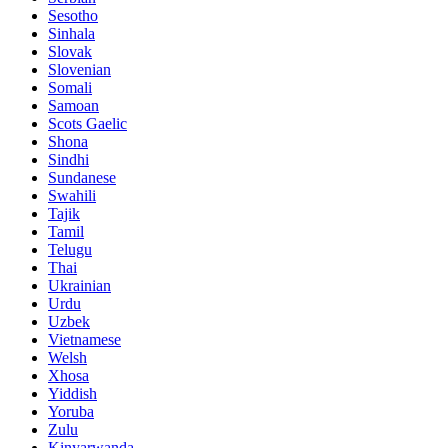
Sesotho
Sinhala
Slovak
Slovenian
Somali
Samoan
Scots Gaelic
Shona
Sindhi
Sundanese
Swahili
Tajik
Tamil
Telugu
Thai
Ukrainian
Urdu
Uzbek
Vietnamese
Welsh
Xhosa
Yiddish
Yoruba
Zulu
Kinyarwanda