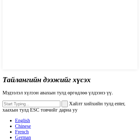
Тайлангийн дээжийг хүсэх
Мэдээлэл хүлээн авахын тулд өргөдлөө үлдээнэ үү.
Хайлт хийхийн тулд enter,
хаахын тулд ESC товчийг дарна уу
English
Chinese
French
German