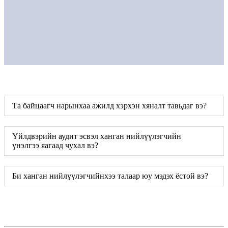
Та байцаагч нарынхаа ажилд хэрхэн хяналт тавьдаг вэ?
Үйлдвэрийн аудит эсвэл ханган нийлүүлэгчийн
үнэлгээ яагаад чухал вэ?
Би ханган нийлүүлэгчийнхээ талаар юу мэдэх ёстой вэ?