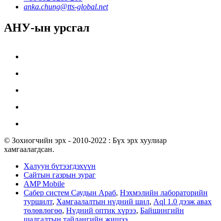
anka.chung@tts-global.net
АНУ-ын урсгал
© Зохиогчийн эрх - 2010-2022 : Бүх эрх хуулиар
хамгаалагдсан.
Халуун бүтээгдэхүүн
Сайтын газрын зураг
AMP Mobile
Сабер систем Саудын Араб
,
Нэхмэлийн лабораторийн
туршилт
,
Хамгаалалтын нүдний шил
,
Aql 1.0 дээж авах
төлөвлөгөө
,
Нүдний оптик хүрээ
,
Байшингийн
шалгалтын тайлангийн жишээ
,