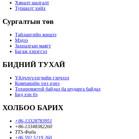
Хяналт шалгалт
Туршилт хийх
Сургалтын төв
Тайлангийн жишээ
Мэдээ
Захиалгын маягт
Багаж хэрэгсэл
БИДНИЙ ТУХАЙ
Үйлчлүүлэгчийн гэрчлэл
Компанийн үнэ цэнэ
Тохиромжтой байдал ба шударга байдал
Бид хэн бэ
ХОЛБОО БАРИХ
+86-13328783951
+86-13348382260
TTS-Фиби
+86 592 5219 260