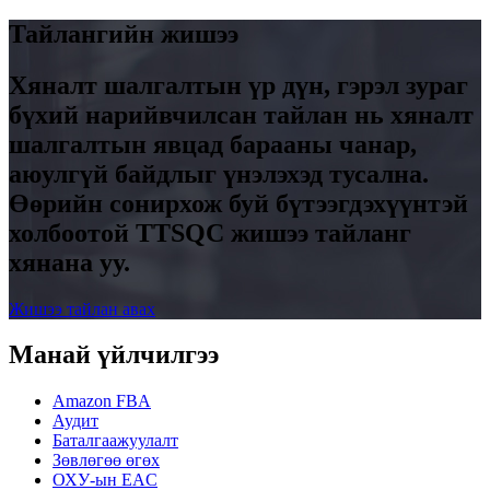
Тайлангийн жишээ
Хяналт шалгалтын үр дүн, гэрэл зураг
бүхий нарийвчилсан тайлан нь хяналт
шалгалтын явцад барааны чанар,
аюулгүй байдлыг үнэлэхэд тусална.
Өөрийн сонирхож буй бүтээгдэхүүнтэй
холбоотой TTSQC жишээ тайланг
хянана уу.
Жишээ тайлан авах
Манай үйлчилгээ
Amazon FBA
Аудит
Баталгаажуулалт
Зөвлөгөө өгөх
ОХУ-ын EAC