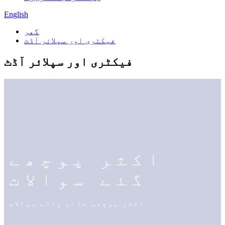
English
گھر
فیکٹری اور سپلائر آڈٹ
فیکٹری اور سپلائر آڈٹ
اکثر پوچھے
گئے سوالات
اکثر پوچھے جانے والے سوالات