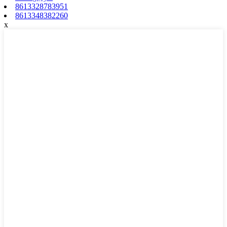
8613328783951
8613348382260
x