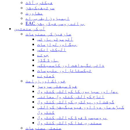
فیکٹری آڈٹ
سرٹیفیکیشن
مشاورت
ایمیزون ایف بی اے
EAC برائے روسی فیڈریشن
آپ کی صنعتیں
صارفین کی مصنوعات
آٹوموٹو پارٹس
بیگ اور لوازمات
الیکٹرانکس
جوتے
ہارڈ گڈز
ذاتی نگہداشت اور کاسمیٹکس
ٹیکسٹائل اور ملبوسات
کھلونے
خوراک اور زراعت
فوڈ سیفٹی سروسز
پھل اور سبزیوں کا کوالٹی کنٹرول
اناج کوالٹی کنٹرول معائنہ
گوشت اور پولٹری کوالٹی کنٹرول
کیڑے مار دوا اور فیومیگیشن کوالٹی
کنٹرول
پروسیسرڈ فوڈ کوالٹی کنٹرول
سمندری غذا کوالٹی کنٹرول
صنعتی مصنوعات