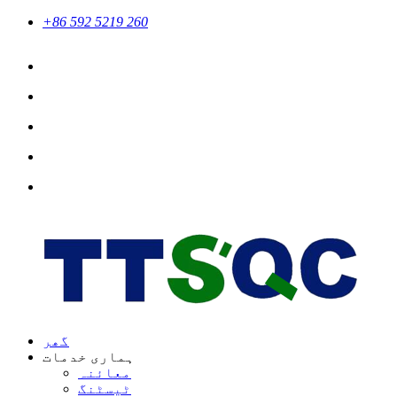
+86 592 5219 260
گھر
ہماری خدمات
معائنہ
ٹیسٹنگ