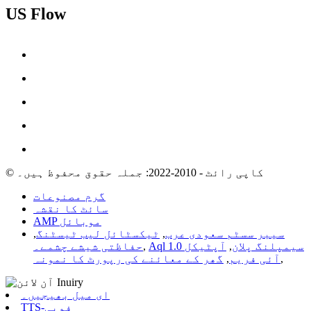
US Flow
© کاپی رائٹ - 2010-2022: جملہ حقوق محفوظ ہیں۔
گرم مصنوعات
سائٹ کا نقشہ
AMP موبائل
سیبر سسٹم سعودی عرب
,
ٹیکسٹائل لیب ٹیسٹنگ
,
Aql 1.0 سیمپلنگ پلان
,
آپٹیکل
,
حفاظتی شیشے چشمے۔
,
آئی فریم
,
گھر کے معائنے کی رپورٹ کا نمونہ
ای میل بھیجیں۔
TTS-فوبی