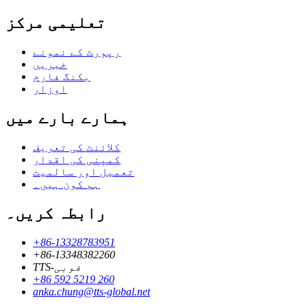
تعلیمی مرکز
رپورٹ کے نمونے
خبریں
بکنگ فارم
اوزار
ہمارے بارے میں
کلائنٹ کی تعریف
کمپنی کی اقدار
تعمیل اور سالمیت
ہم کون ہیں۔
رابطہ کریں۔
+86-13328783951
+86-13348382260
TTS-فوبی
+86 592 5219 260
anka.chung@tts-global.net