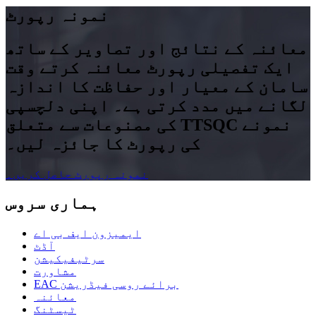
نمونہ رپورٹ
معائنہ کے نتائج اور تصاویر کے ساتھ
ایک تفصیلی رپورٹ معائنہ کرتے وقت
سامان کے معیار اور حفاظت کا اندازہ
لگانے میں مدد کرتی ہے۔ اپنی دلچسپی
کی مصنوعات سے متعلق TTSQC نمونے
کی رپورٹ کا جائزہ لیں۔
نمونہ رپورٹ حاصل کریں۔
ہماری سروس
ایمیزون ایف بی اے
آڈٹ
سرٹیفیکیشن
مشاورت
EAC برائے روسی فیڈریشن
معائنہ
ٹیسٹنگ