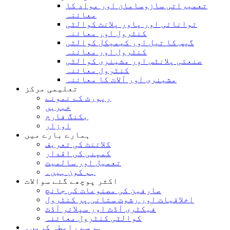
تعمیراتی سازوسامان اور مواد کا
معائنہ
توانائی اور پاور پلانٹ کوالٹی
کنٹرول اور معائنہ
گیس کا تیل اور کیمیکل کوالٹی
کنٹرول اور معائنہ
صنعتی پلانٹس اور مشینری کوالٹی
کنٹرول معائنہ
مشینری اور آلات کا معائنہ
تعلیمی مرکز
رپورٹ کے نمونے
خبریں
بکنگ فارم
اوزار
ہمارے بارے میں
کلائنٹ کی تعریف
کمپنی کی اقدار
تعمیل اور سالمیت
ہم کون ہیں۔
اکثر پوچھے گئے سوالات
صارفین کی مصنوعات کی جانچ
اخلاقیات اور رشوت ستانی پر کنٹرول
فیکٹری آڈٹ اور سپلائر آڈٹ
کوالٹی کنٹرول معائنہ
ہم سے رابطہ کریں۔