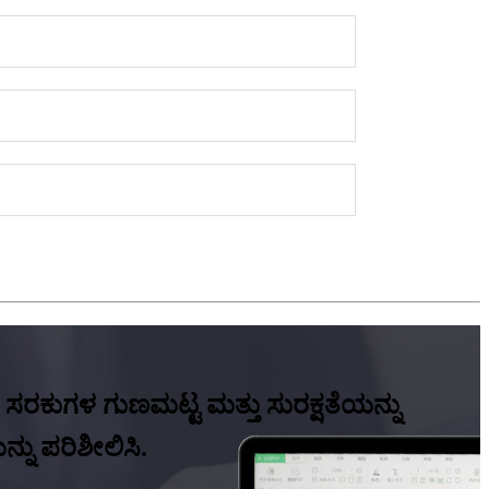
ಕುಗಳ ಗುಣಮಟ್ಟ ಮತ್ತು ಸುರಕ್ಷತೆಯನ್ನು
ನು ಪರಿಶೀಲಿಸಿ.