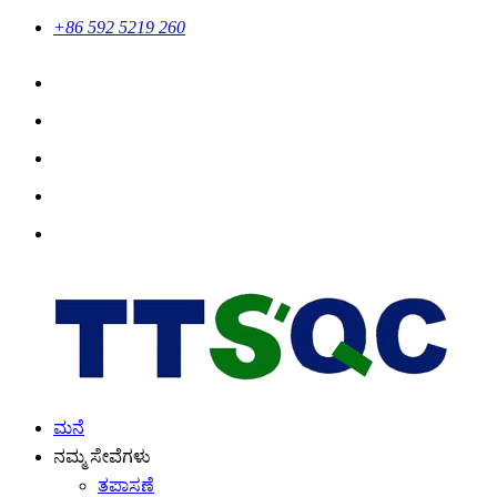
+86 592 5219 260
ಮನೆ
ನಮ್ಮ ಸೇವೆಗಳು
ತಪಾಸಣೆ