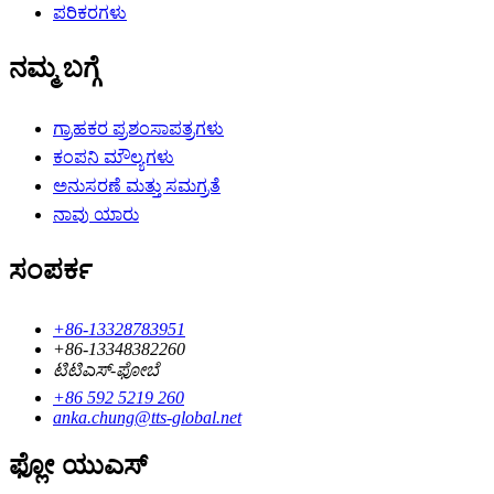
ಪರಿಕರಗಳು
ನಮ್ಮ ಬಗ್ಗೆ
ಗ್ರಾಹಕರ ಪ್ರಶಂಸಾಪತ್ರಗಳು
ಕಂಪನಿ ಮೌಲ್ಯಗಳು
ಅನುಸರಣೆ ಮತ್ತು ಸಮಗ್ರತೆ
ನಾವು ಯಾರು
ಸಂಪರ್ಕ
+86-13328783951
+86-13348382260
ಟಿಟಿಎಸ್-ಫೋಬೆ
+86 592 5219 260
anka.chung@tts-global.net
ಫ್ಲೋ ಯುಎಸ್