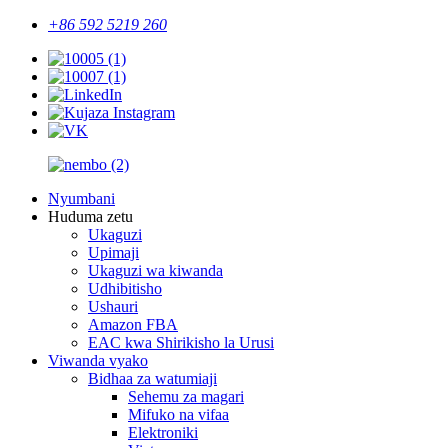
+86 592 5219 260
Nyumbani
Huduma zetu
Ukaguzi
Upimaji
Ukaguzi wa kiwanda
Udhibitisho
Ushauri
Amazon FBA
EAC kwa Shirikisho la Urusi
Viwanda vyako
Bidhaa za watumiaji
Sehemu za magari
Mifuko na vifaa
Elektroniki