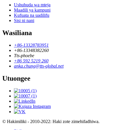
Ushuhuda wa mteja
Maadili ya kampuni
Kufuata na uadilifu
Sisi ni nani
Wasiliana
+86-13328783951
+86-13348382260
Tts-phoebe
+86 592 5219 260
anka.chung@tts-global.net
Utuongee
© Hakimiliki - 2010-2022: Haki zote zimehifadhiwa.