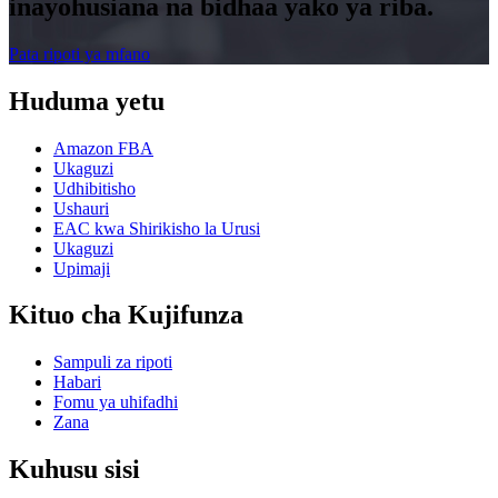
inayohusiana na bidhaa yako ya riba.
Pata ripoti ya mfano
Huduma yetu
Amazon FBA
Ukaguzi
Udhibitisho
Ushauri
EAC kwa Shirikisho la Urusi
Ukaguzi
Upimaji
Kituo cha Kujifunza
Sampuli za ripoti
Habari
Fomu ya uhifadhi
Zana
Kuhusu sisi