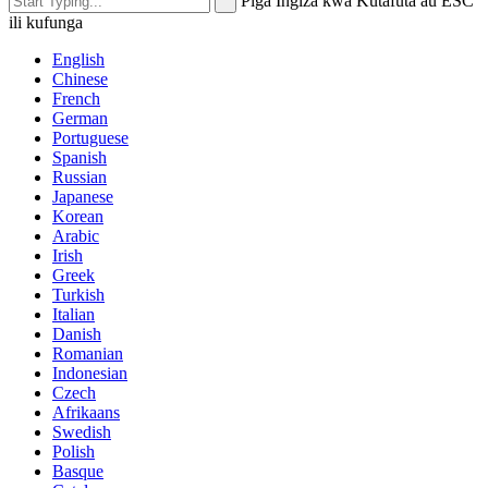
Piga Ingiza kwa Kutafuta au ESC
ili kufunga
English
Chinese
French
German
Portuguese
Spanish
Russian
Japanese
Korean
Arabic
Irish
Greek
Turkish
Italian
Danish
Romanian
Indonesian
Czech
Afrikaans
Swedish
Polish
Basque