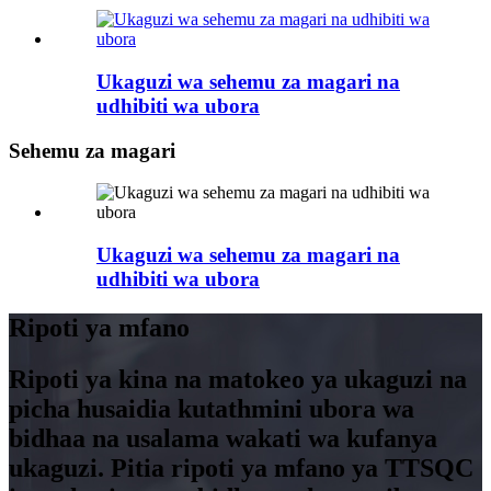
Ukaguzi wa sehemu za magari na
udhibiti wa ubora
Sehemu za magari
Ukaguzi wa sehemu za magari na
udhibiti wa ubora
Ripoti ya mfano
Ripoti ya kina na matokeo ya ukaguzi na
picha husaidia kutathmini ubora wa
bidhaa na usalama wakati wa kufanya
ukaguzi. Pitia ripoti ya mfano ya TTSQC