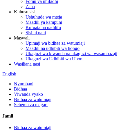
Fomu ya uhifadhi
Zana
Kuhusu sisi
Ushuhuda wa mteja
Maadili ya kampuni
Kufuata na uadilifu
Sisi ni nani
Maswali
Upimaji wa bidhaa za watumiaji
Maadili na udhibiti wa hongo
Ukaguzi wa kiwanda na ukaguzi wa wasambazaji
Ukaguzi wa Udhibiti wa Ubora
Wasiliana nasi
English
Nyumbani
Bidhaa
Viwanda vyako
Bidhaa za watumiaji
Sehemu za magari
Jamii
Bidhaa za watumiaji