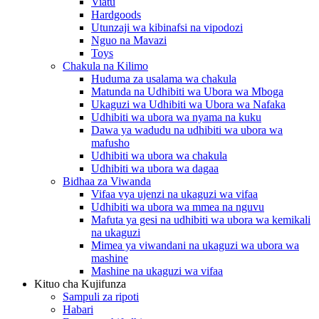
Viatu
Hardgoods
Utunzaji wa kibinafsi na vipodozi
Nguo na Mavazi
Toys
Chakula na Kilimo
Huduma za usalama wa chakula
Matunda na Udhibiti wa Ubora wa Mboga
Ukaguzi wa Udhibiti wa Ubora wa Nafaka
Udhibiti wa ubora wa nyama na kuku
Dawa ya wadudu na udhibiti wa ubora wa
mafusho
Udhibiti wa ubora wa chakula
Udhibiti wa ubora wa dagaa
Bidhaa za Viwanda
Vifaa vya ujenzi na ukaguzi wa vifaa
Udhibiti wa ubora wa mmea na nguvu
Mafuta ya gesi na udhibiti wa ubora wa kemikali
na ukaguzi
Mimea ya viwandani na ukaguzi wa ubora wa
mashine
Mashine na ukaguzi wa vifaa
Kituo cha Kujifunza
Sampuli za ripoti
Habari