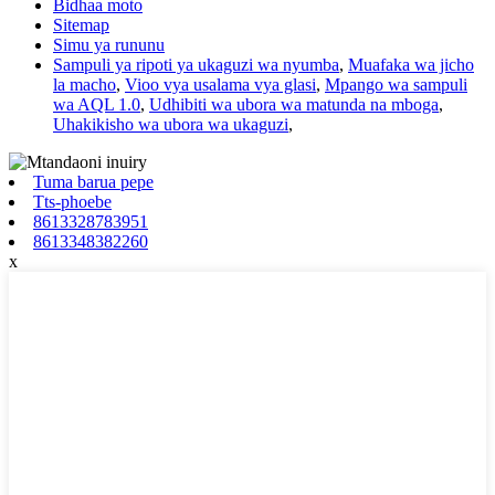
Bidhaa moto
Sitemap
Simu ya rununu
Sampuli ya ripoti ya ukaguzi wa nyumba
,
Muafaka wa jicho
la macho
,
Vioo vya usalama vya glasi
,
Mpango wa sampuli
wa AQL 1.0
,
Udhibiti wa ubora wa matunda na mboga
,
Uhakikisho wa ubora wa ukaguzi
,
Tuma barua pepe
Tts-phoebe
8613328783951
8613348382260
x