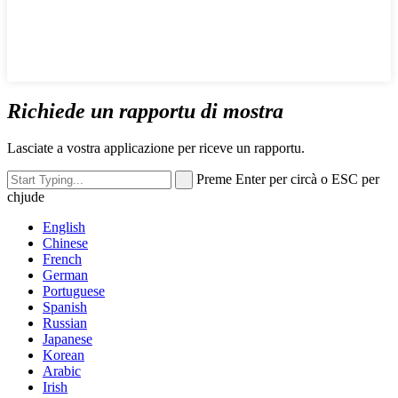
Richiede un rapportu di mostra
Lasciate a vostra applicazione per riceve un rapportu.
Preme Enter per circà o ESC per
chjude
English
Chinese
French
German
Portuguese
Spanish
Russian
Japanese
Korean
Arabic
Irish