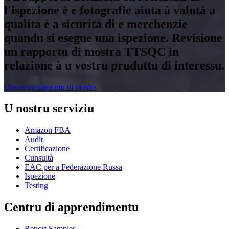
l'ispezione è e fotografie aiuta à valutà a
qualità è a sicurità di e merchenzie
quandu si esegue una ispezione. Revisione
un rapportu di mostra TTSQC in
relazione à u vostru pruduttu di interessu.
Ottene un rapportu di mostra
U nostru serviziu
Amazon FBA
Audit
Certificazione
Cunsultà
EAC per a Federazione Russa
Ispezione
Testing
Centru di apprendimentu
Report Samples