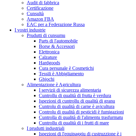
Audit di fabbrica
Certificazione
Cunsultà
Amazon FBA
EAC per a Federazione Russa
I vostri industrie
Prudutti di cunsumu
Parts di l'automobile
Borse & Accessori
Elettronica
Calzature
Hardgoods
Cura persunale è Cosmetichi
Tessili è Abbigliamento
Ghjochi
Alimentazione è Agricultura
I servizii di sicurezza alimentaria
Cuntrollu di qualità di frutta è verdura
Ispezioni di cuntrollu di qualità di granu
Cuntrolu di qualità di carne è avicultura
Controlu di qualità di pesticidi è fumigazioni
Cuntrolla di qualità di l'alimentu trasfurmatu
Cuntrollu di qualità di i frutti di mare
I prudutti industriali
Ispezioni di l'equipaggiu di custruzzione è i