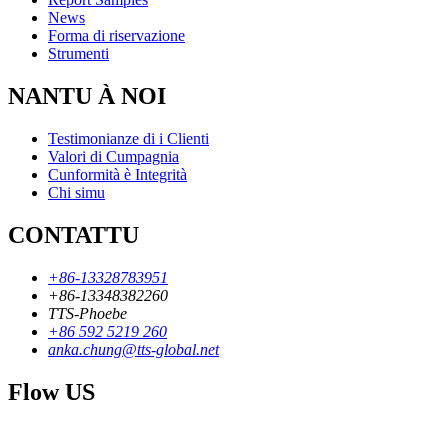
News
Forma di riservazione
Strumenti
NANTU À NOI
Testimonianze di i Clienti
Valori di Cumpagnia
Cunformità è Integrità
Chi simu
CONTATTU
+86-13328783951
+86-13348382260
TTS-Phoebe
+86 592 5219 260
anka.chung@tts-global.net
Flow US