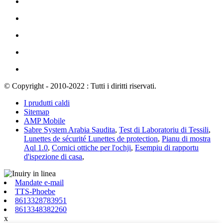
© Copyright - 2010-2022 : Tutti i diritti riservati.
I prudutti caldi
Sitemap
AMP Mobile
Sabre System Arabia Saudita
,
Test di Laboratoriu di Tessili
,
Lunettes de sécurité Lunettes de protection
,
Pianu di mostra
Aql 1.0
,
Cornici ottiche per l'ochji
,
Esempiu di rapportu
d'ispezione di casa
,
Mandate e-mail
TTS-Phoebe
8613328783951
8613348382260
x