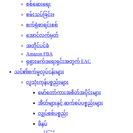
စစ်ဆေးရေး
စမ်းသပ်ခြင်း။
စက်ရုံစာရင်းစစ်
အောင်လက်မှတ်
အတိုင်ပင်ခံ
Amazon FBA
ရုရှားဖက်ဒရေးရှင်းအတွက် EAC
သင်၏စက်မှုလုပ်ငန်းများ
လူသုံးကုန်ပစ္စည်းများ
မော်တော်ကားအစိတ်အပိုင်းများ
အိတ်များနှင့် ဆက်စပ်ပစ္စည်းများ
လျှပ်စစ်ပစ္စည်း
ဖိနပ်