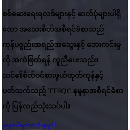
စစ်ဆေးရေးရလဒ်များနှင့် ဓာတ်ပုံများပါရှိ
သော အသေးစိတ်အစီရင်ခံစာသည်
ကုန်ပစ္စည်းအရည်အသွေးနှင့် ဘေးကင်းမှု
ကို အကဲဖြတ်ရန် ကူညီပေးသည်။
သင်၏စိတ်ဝင်စားဖွယ်ထုတ်ကုန်နှင့်
ပတ်သက်သည့် TTSQC နမူနာအစီရင်ခံစာ
ကို ပြန်လည်သုံးသပ်ပါ။
နမူနာအစီရင်ခံစာကို ရယူပါ။