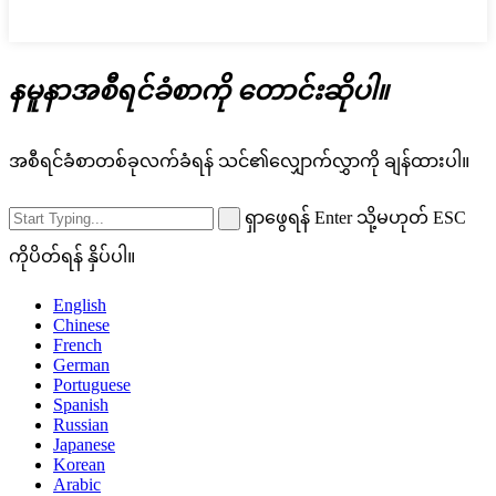
နမူနာအစီရင်ခံစာကို တောင်းဆိုပါ။
အစီရင်ခံစာတစ်ခုလက်ခံရန် သင်၏လျှောက်လွှာကို ချန်ထားပါ။
ရှာဖွေရန် Enter သို့မဟုတ် ESC
ကိုပိတ်ရန် နှိပ်ပါ။
English
Chinese
French
German
Portuguese
Spanish
Russian
Japanese
Korean
Arabic