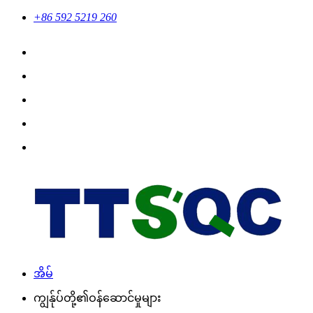
+86 592 5219 260
အိမ်
ကျွန်ုပ်တို့၏ဝန်ဆောင်မှုများ