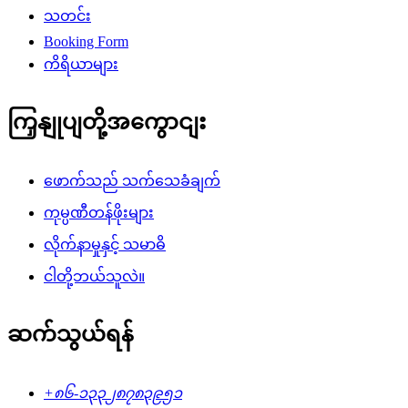
သတင်း
Booking Form
ကိရိယာများ
ကြှနျုပျတို့အကွောငျး
ဖောက်သည် သက်သေခံချက်
ကုမ္ပဏီတန်ဖိုးများ
လိုက်နာမှုနှင့် သမာဓိ
ငါတို့ဘယ်သူလဲ။
ဆက်သွယ်ရန်
+၈၆-၁၃၃၂၈၇၈၃၉၅၁