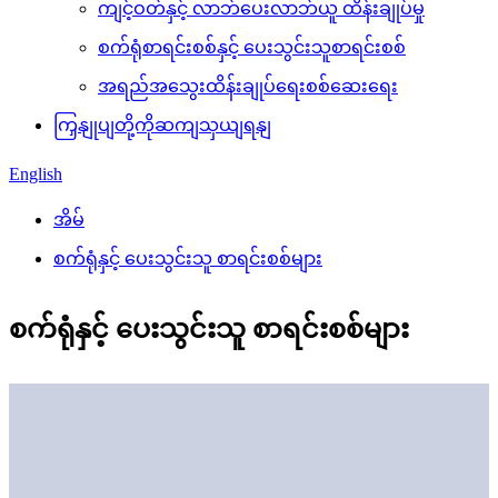
ကျင့်ဝတ်နှင့် လာဘ်ပေးလာဘ်ယူ ထိန်းချုပ်မှု
စက်ရုံစာရင်းစစ်နှင့် ပေးသွင်းသူစာရင်းစစ်
အရည်အသွေးထိန်းချုပ်ရေးစစ်ဆေးရေး
ကြှနျုပျတို့ကိုဆကျသှယျရနျ
English
အိမ်
စက်ရုံနှင့် ပေးသွင်းသူ စာရင်းစစ်များ
စက်ရုံနှင့် ပေးသွင်းသူ စာရင်းစစ်များ