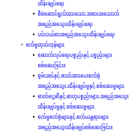
ထိန်းချုပ်ရေး
စီမံဆောင်ရွက်ထားသော အစားအသောက်
အရည်အသွေးထိန်းချုပ်ရေး
ပင်လယ်စာအရည်အသွေးထိန်းချုပ်ရေး
စက်မှုထုတ်ကုန်များ
ဆောက်လုပ်ရေးပစ္စည်းနှင့် ပစ္စည်းများ
စစ်ဆေးခြင်း။
စွမ်းအင်နှင့် ဓာတ်အားပေးစက်ရုံ
အရည်အသွေး ထိန်းချုပ်မှုနှင့် စစ်ဆေးမှုများ
ဓာတ်ငွေ့ဆီနှင့် ဓာတုပစ္စည်းများ အရည်အသွေး
ထိန်းချုပ်မှုနှင့် စစ်ဆေးမှုများ
စက်မှုစက်ရုံများနှင့် စက်ယန္တရားများ
အရည်အသွေးထိန်းချုပ်စစ်ဆေးခြင်း။