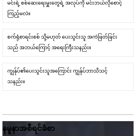
မင်းရဲ့ စစ်ဆေးရေးမှူးတွေရဲ့ အလုပ်ကို မင်းဘယ်လိုစောင့်
ကြည့်မလဲ။
စက်ရုံစာရင်းစစ် သို့မဟုတ် ပေးသွင်းသူ အကဲဖြတ်ခြင်း
သည် အဘယ်ကြောင့် အရေးကြီးသနည်း။
ကျွန်ုပ်၏ပေးသွင်းသူအကြောင်း ကျွန်ုပ်ဘာသိသင့်
သနည်း။
နမူနာအစီရင်ခံစာ