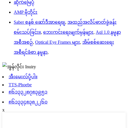
ဆိုက်မြေပုံ
AMP မိုဘိုင်း
Saber စနစ် ဆော်ဒီအာရေဗျ
,
အထည်အလိပ်ဓာတ်ခွဲခန်း
စမ်းသပ်ခြင်း။
,
ဘေးကင်းရေးမျက်မှန်များ
,
Aql 1.0 နမူနာ
အစီအစဉ်
,
Optical Eye Frames များ
,
အိမ်စစ်ဆေးရေး
အစီရင်ခံစာ နမူနာ
,
အီးမေးလ်ပို့ပါ။
TTS-Phoebe
၈၆၁၃၃၂၈၇၈၃၉၅၁
၈၆၁၃၃၄၈၃၈၂၂၆၀
x