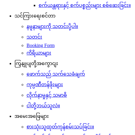
စက်ယန္တရားနှင့် စက်ပစ္စည်းများ စစ်ဆေးခြင်း။
သင်ကြားရေးစင်တာ
နမူနာများကို သတင်းပို့ပါ။
သတင်း
Booking Form
ကိရိယာများ
ကြှနျုပျတို့အကွောငျး
ဖောက်သည် သက်သေခံချက်
ကုမ္ပဏီတန်ဖိုးများ
လိုက်နာမှုနှင့် သမာဓိ
ငါတို့ဘယ်သူလဲ။
အမေးအဖြေများ
စားသုံးသူထုတ်ကုန်စမ်းသပ်ခြင်း။