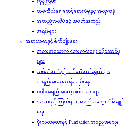
ကုန်ကြမ်း
တစ်ကိုယ်ရေ စောင့်ရှောက်မှုနှင့် အလှကုန်
အထည်အလိပ်နှင့် အဝတ်အထည်
အရုပ်များ
အစားအစာနှင့် စိုက်ပျိုးရေး
အစားအသောက် ဘေးကင်းရေး ဝန်ဆောင်မှု
များ
သစ်သီးဝလံနှင့် ဟင်းသီးဟင်းရွက်များ
အရည်အသွေးထိန်းချုပ်ရေး
စပါးအရည်အသွေး စစ်ဆေးရေး
အသားနှင့် ကြက်များ အရည်အသွေးထိန်းချုပ်
ရေး
ပိုးသတ်ဆေးနှင့် Fumigation အရည်အသွေး