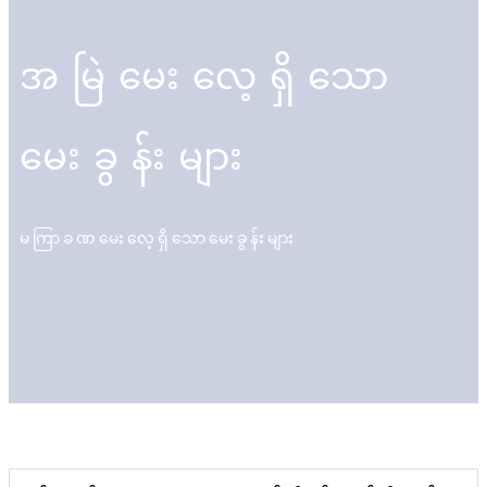
အမြဲမေးလေ့ရှိသော
မေးခွန်းများ
မကြာခဏမေးလေ့ရှိသောမေးခွန်းများ