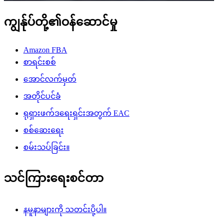
ကျွန်ုပ်တို့၏ဝန်ဆောင်မှု
Amazon FBA
စာရင်းစစ်
အောင်လက်မှတ်
အတိုင်ပင်ခံ
ရုရှားဖက်ဒရေးရှင်းအတွက် EAC
စစ်ဆေးရေး
စမ်းသပ်ခြင်း။
သင်ကြားရေးစင်တာ
နမူနာများကို သတင်းပို့ပါ။