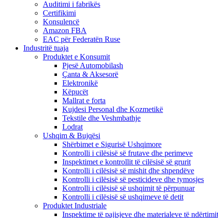
Auditimi i fabrikës
Certifikimi
Konsulencë
Amazon FBA
EAC për Federatën Ruse
Industritë tuaja
Produktet e Konsumit
Pjesë Automobilash
Çanta & Aksesorë
Elektronikë
Këpucët
Mallrat e forta
Kujdesi Personal dhe Kozmetikë
Tekstile dhe Veshmbathje
Lodrat
Ushqim & Bujqësi
Shërbimet e Sigurisë Ushqimore
Kontrolli i cilësisë së frutave dhe perimeve
Inspektimet e kontrollit të cilësisë së grurit
Kontrolli i cilësisë së mishit dhe shpendëve
Kontrolli i cilësisë së pesticideve dhe tymosjes
Kontrolli i cilësisë së ushqimit të përpunuar
Kontrolli i cilësisë së ushqimeve të detit
Produktet Industriale
Inspektime të pajisjeve dhe materialeve të ndërtimi