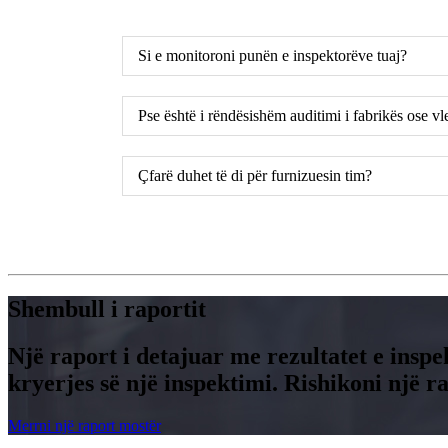
Si e monitoroni punën e inspektorëve tuaj?
Pse është i rëndësishëm auditimi i fabrikës ose vle
Çfarë duhet të di për furnizuesin tim?
Shembull i raportit
Një raport i detajuar me rezultatet e inspe
kryerjes së një inspektimi. Rishikoni një 
Merrni një raport mostër