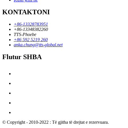
KONTAKTONI
+86-13328783951
+86-13348382260
TTS-Phoebe
+86 592 5219 260
anka.chung@tts-global.net
Flutur SHBA
© Copyright - 2010-2022 : Të gjitha të drejtat e rezervuara.