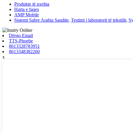
Produkte të nxehta
Harta e faqes
AMP Mobile
Sistemi Sabre Arabia Saudite
,
Testimi i laboratorit të tekstilit
,
Sy
Dërgo Email
TTS-Phoebe
8613328783951
8613348382260
x