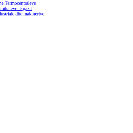
dhe Termocentraleve
imikateve të gazit
ndustriale dhe makinerive