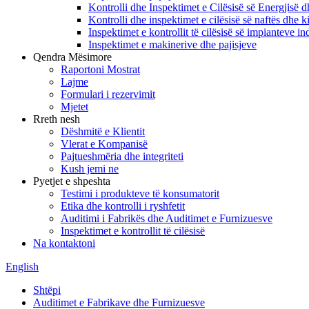
Kontrolli dhe Inspektimet e Cilësisë së Energjisë 
Kontrolli dhe inspektimet e cilësisë së naftës dhe k
Inspektimet e kontrollit të cilësisë së impianteve i
Inspektimet e makinerive dhe pajisjeve
Qendra Mësimore
Raportoni Mostrat
Lajme
Formulari i rezervimit
Mjetet
Rreth nesh
Dëshmitë e Klientit
Vlerat e Kompanisë
Pajtueshmëria dhe integriteti
Kush jemi ne
Pyetjet e shpeshta
Testimi i produkteve të konsumatorit
Etika dhe kontrolli i ryshfetit
Auditimi i Fabrikës dhe Auditimet e Furnizuesve
Inspektimet e kontrollit të cilësisë
Na kontaktoni
English
Shtëpi
Auditimet e Fabrikave dhe Furnizuesve