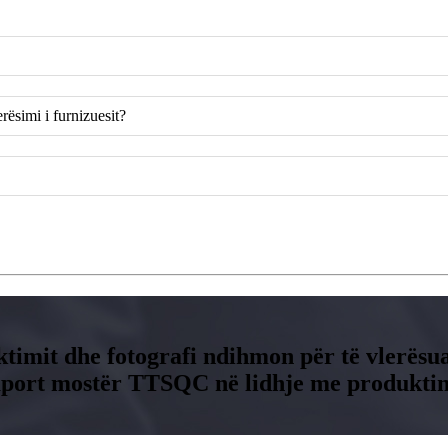
rësimi i furnizuesit?
ktimit dhe fotografi ndihmon për të vlerësua
raport mostër TTSQC në lidhje me produktin t