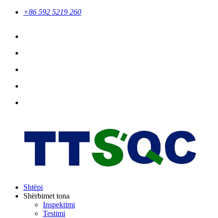
+86 592 5219 260
Shtëpi
Shërbimet tona
Inspektimi
Testimi