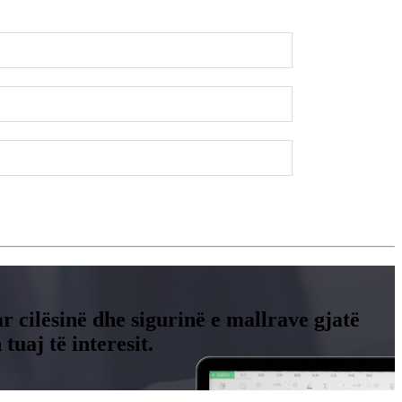
r cilësinë dhe sigurinë e mallrave gjatë
uaj të interesit.