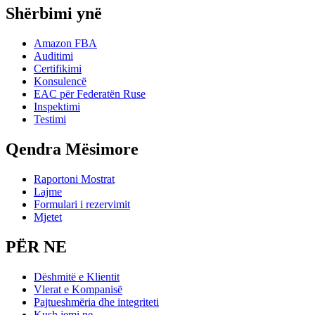
Shërbimi ynë
Amazon FBA
Auditimi
Certifikimi
Konsulencë
EAC për Federatën Ruse
Inspektimi
Testimi
Qendra Mësimore
Raportoni Mostrat
Lajme
Formulari i rezervimit
Mjetet
PËR NE
Dëshmitë e Klientit
Vlerat e Kompanisë
Pajtueshmëria dhe integriteti
Kush jemi ne