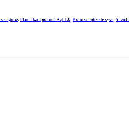
ze sigurie
,
Plani i kampionimit Aql 1.0
,
Korniza optike të syve
,
Shembul