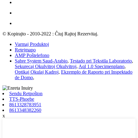
© Kopirajto - 2010-2022 : Ĉiuj Rajtoj Rezervitaj.
Varmaj Produktoj
Retejmapo
AMP Poŝtelefono
Sabre System Saud-Arabio
,
Testado pri Tekstila Laboratorio
,
Sekurecaj Okulvitroj Okulvitroj
,
Aql 1.0 Specimenplano
,
Optikaj Okulaj Kadroj
,
Ekzemplo de Raporto pri Inspektado
de Domo
,
Sendu Retpoŝton
TTS-Phoebe
8613328783951
8613348382260
x