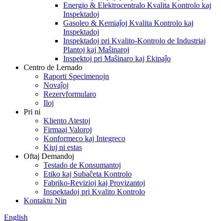
Energio & Elektrocentralo Kvalita Kontrolo kaj
Inspektadoj
Gasoleo & Kemiaĵoj Kvalita Kontrolo kaj
Inspektadoj
Inspektadoj pri Kvalito-Kontrolo de Industriaj
Plantoj kaj Maŝinaroj
Inspektoj pri Maŝinaro kaj Ekipaĵo
Centro de Lernado
Raporti Specimenojn
Novaĵoj
Rezervformularo
Iloj
Pri ni
Kliento Atestoj
Firmaaj Valoroj
Konformeco kaj Integreco
Kiuj ni estas
Oftaj Demandoj
Testado de Konsumantoj
Etiko kaj Subaĉeta Kontrolo
Fabriko-Revizioj kaj Provizantoj
Inspektadoj pri Kvalito Kontrolo
Kontaktu Nin
English