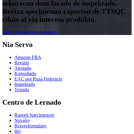
sekurecon dum farado de inspektado.
Revizu specimenan raporton de TTSQC
rilate al via interesa produkto.
Akiru Specimenan Raporton
Nia Servo
Amazon FBA
Revizio
Atestado
Konsultado
EAC por Rusa Federacio
Inspektado
Testado
Centro de Lernado
Raporti Specimenojn
Novaĵoj
Rezervformularo
Iloj