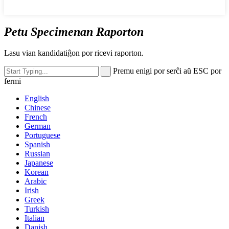
Petu Specimenan Raporton
Lasu vian kandidatiĝon por ricevi raporton.
Premu enigi por serĉi aŭ ESC por
fermi
English
Chinese
French
German
Portuguese
Spanish
Russian
Japanese
Korean
Arabic
Irish
Greek
Turkish
Italian
Danish