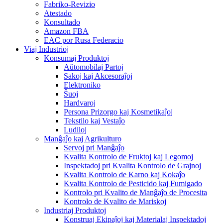
Fabriko-Revizio
Atestado
Konsultado
Amazon FBA
EAC por Rusa Federacio
Viaj Industrioj
Konsumaj Produktoj
Aŭtomobilaj Partoj
Sakoj kaj Akcesoraĵoj
Elektroniko
Ŝuoj
Hardvaroj
Persona Prizorgo kaj Kosmetikaĵoj
Tekstilo kaj Vestaĵo
Ludiloj
Manĝaĵo kaj Agrikulturo
Servoj pri Manĝaĵo
Kvalita Kontrolo de Fruktoj kaj Legomoj
Inspektadoj pri Kvalita Kontrolo de Grajnoj
Kvalita Kontrolo de Karno kaj Kokaĵo
Kvalita Kontrolo de Pesticido kaj Fumigado
Kontrolo pri Kvalito de Manĝaĵo de Procesita
Kontrolo de Kvalito de Mariskoj
Industriaj Produktoj
Konstruaj Ekipaĵoj kaj Materialaj Inspektadoj