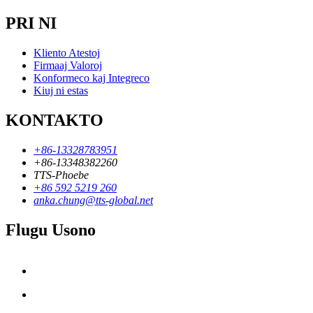
PRI NI
Kliento Atestoj
Firmaaj Valoroj
Konformeco kaj Integreco
Kiuj ni estas
KONTAKTO
+86-13328783951
+86-13348382260
TTS-Phoebe
+86 592 5219 260
anka.chung@tts-global.net
Flugu Usono