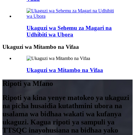
Ukaguzi wa Sehemu za Magari na
Udhibiti wa Ubora
Ukaguzi wa Mitambo na Vifaa
Ukaguzi wa Mitambo na Vifaa
Ripoti ya Mfano
Ripoti ya kina yenye matokeo ya ukaguzi
na picha husaidia kutathmini ubora na
usalama wa bidhaa wakati wa kufanya
ukaguzi. Kagua ripoti ya sampuli ya
TTSQC inayohusiana na bidhaa yako