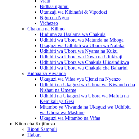
Viatu
Bidhaa ngumu
Utunzaji wa Kibinafsi & Vipodozi
Nguo na Nguo
Vichezeo
Chakula na Kilimo
Huduma za Usalama wa Chakula
Udhibiti wa Ubora wa Matunda na Mboga
Ukaguzi wa Udhibiti wa Ubora wa Nafaka
Udhibiti wa Ubora wa Nyama na Kuku
Udhibiti wa Ubora wa Dawa na Ufukizaji
Udhibiti wa Ubora wa Chakula Uliosindikwa
Udhibiti wa Ubora wa Chakula cha Baharini
Bidhaa za Viwanda
Ukaguzi wa Vifaa vya Ujenzi na Nyenzo
Udhibiti na Ukaguzi wa Ubora wa Kiwanda cha
Nishati na Umeme
Udhibiti na Ukaguzi wa Ubora wa Mafuta na
Kemikali ya Gesi
Mitambo ya Viwanda na Ukaguzi wa Udhibiti
wa Ubora wa Mashine
Ukaguzi wa Mitambo na Vifaa
Kituo cha Kujifunza
Ripoti Sampuli
Habari