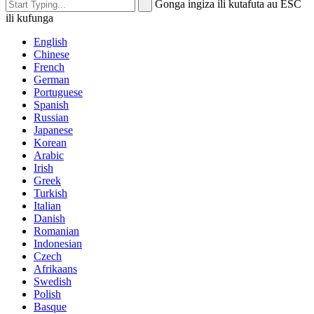
Gonga ingiza ili kutafuta au ESC
ili kufunga
English
Chinese
French
German
Portuguese
Spanish
Russian
Japanese
Korean
Arabic
Irish
Greek
Turkish
Italian
Danish
Romanian
Indonesian
Czech
Afrikaans
Swedish
Polish
Basque