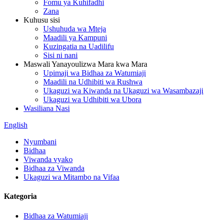
Fomu ya Kuhifadhi
Zana
Kuhusu sisi
Ushuhuda wa Mteja
Maadili ya Kampuni
Kuzingatia na Uadilifu
Sisi ni nani
Maswali Yanayoulizwa Mara kwa Mara
Upimaji wa Bidhaa za Watumiaji
Maadili na Udhibiti wa Rushwa
Ukaguzi wa Kiwanda na Ukaguzi wa Wasambazaji
Ukaguzi wa Udhibiti wa Ubora
Wasiliana Nasi
English
Nyumbani
Bidhaa
Viwanda vyako
Bidhaa za Viwanda
Ukaguzi wa Mitambo na Vifaa
Kategoria
Bidhaa za Watumiaji