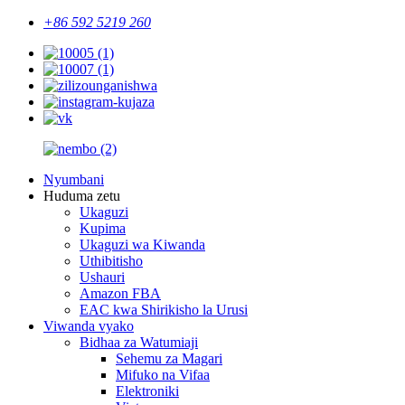
+86 592 5219 260
Nyumbani
Huduma zetu
Ukaguzi
Kupima
Ukaguzi wa Kiwanda
Uthibitisho
Ushauri
Amazon FBA
EAC kwa Shirikisho la Urusi
Viwanda vyako
Bidhaa za Watumiaji
Sehemu za Magari
Mifuko na Vifaa
Elektroniki