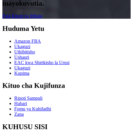
inayokuvutia.
Pata Ripoti ya Mfano
Huduma Yetu
Amazon FBA
Ukaguzi
Uthibitisho
Ushauri
EAC kwa Shirikisho la Urusi
Ukaguzi
Kupima
Kituo cha Kujifunza
Ripoti Sampuli
Habari
Fomu ya Kuhifadhi
Zana
KUHUSU SISI