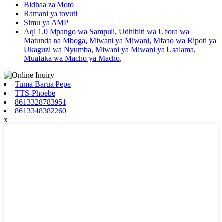
Bidhaa za Moto
Ramani ya tovuti
Simu ya AMP
Aql 1.0 Mpango wa Sampuli
,
Udhibiti wa Ubora wa
Matunda na Mboga
,
Miwani ya Miwani
,
Mfano wa Ripoti ya
Ukaguzi wa Nyumba
,
Miwani ya Miwani ya Usalama
,
Muafaka wa Macho ya Macho
,
Tuma Barua Pepe
TTS-Phoebe
8613328783951
8613348382260
x