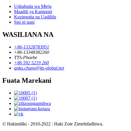
Ushuhuda wa Mteja
Maadili ya Kampuni
Kuzingatia na Uadilifu
Sisi ni nani
WASILIANA NA
+86-13328783951
+86-13348382260
TTS-Phoebe
+86 592 5219 260
anka.chung@tts-global.net
Fuata Marekani
© Hakimiliki - 2010-2022 : Haki Zote Zimehifadhiwa.