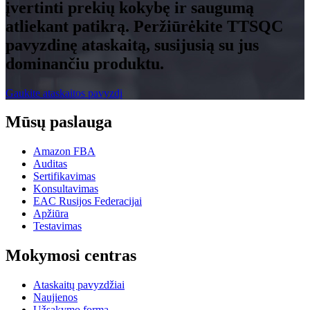
įvertinti prekių kokybę ir saugumą
atliekant patikrą. Peržiūrėkite TTSQC
pavyzdinę ataskaitą, susijusią su jus
dominančiu produktu.
Gaukite ataskaitos pavyzdį
Mūsų paslauga
Amazon FBA
Auditas
Sertifikavimas
Konsultavimas
EAC Rusijos Federacijai
Apžiūra
Testavimas
Mokymosi centras
Ataskaitų pavyzdžiai
Naujienos
Užsakymo forma