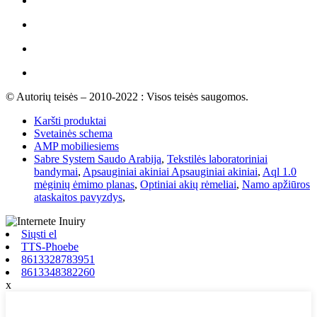
© Autorių teisės – 2010-2022 : Visos teisės saugomos.
Karšti produktai
Svetainės schema
AMP mobiliesiems
Sabre System Saudo Arabija
,
Tekstilės laboratoriniai
bandymai
,
Apsauginiai akiniai Apsauginiai akiniai
,
Aql 1.0
mėginių ėmimo planas
,
Optiniai akių rėmeliai
,
Namo apžiūros
ataskaitos pavyzdys
,
Siųsti el
TTS-Phoebe
8613328783951
8613348382260
x