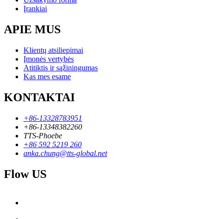
Įrankiai
APIE MUS
Klientų atsiliepimai
Įmonės vertybės
Atitiktis ir sąžiningumas
Kas mes esame
KONTAKTAI
+86-13328783951
+86-13348382260
TTS-Phoebe
+86 592 5219 260
anka.chung@tts-global.net
Flow US