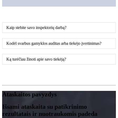
Kaip stebite savo inspektorių darbą?
Kodėl svarbus gamyklos auditas arba tiekėjo įvertinimas?
Ką turėčiau žinoti apie savo tiekėją?
Ataskaitos pavyzdys
Išsami ataskaita su patikrinimo
rezultatais ir nuotraukomis padeda