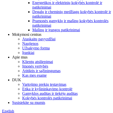
Energetikos ir elektrinių kokybės kontrolė ir
patikrinimai
Degalų ir cheminių medžiagų kokybės kontrolė ir
patikrinimai
Pramonės gamyklų ir mašinų kokybės kontrolės
patikrinimai
Mašinų ir įrangos patikrinimai
Mokymosi centras
Ataskaitų pavyzdžiai
Naujienos
Užsakymo forma
Įrankiai
Apie mus
Klientų atsiliepimai
Įmonės vertybės
Atitiktis ir sąžiningumas
Kas mes esame
DUK
Vartojimo prekių testavimas
Etika ir kyšininkavimo kontrolė
Gamyklos auditas ir tiekėjų auditas
Kokybės kontrolės patikrinimai
Susisiekite su mumis
English