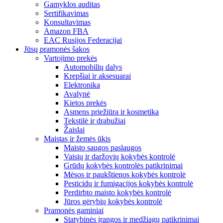
Gamyklos auditas
Sertifikavimas
Konsultavimas
Amazon FBA
EAC Rusijos Federacijai
Jūsų pramonės šakos
Vartojimo prekės
Automobilių dalys
Krepšiai ir aksesuarai
Elektronika
Avalynė
Kietos prekės
Asmens priežiūra ir kosmetika
Tekstilė ir drabužiai
Žaislai
Maistas ir žemės ūkis
Maisto saugos paslaugos
Vaisių ir daržovių kokybės kontrolė
Grūdų kokybės kontrolės patikrinimai
Mėsos ir paukštienos kokybės kontrolė
Pesticidų ir fumigacijos kokybės kontrolė
Perdirbto maisto kokybės kontrolė
Jūros gėrybių kokybės kontrolė
Pramonės gaminiai
Statybinės įrangos ir medžiagų patikrinimai