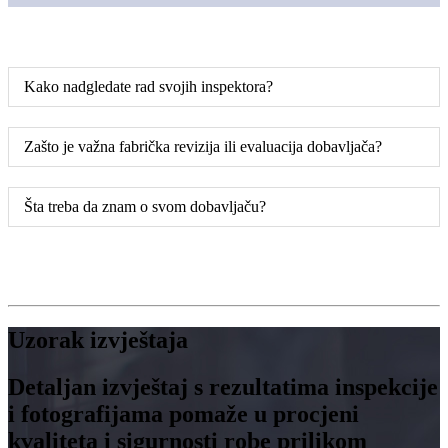
Kako nadgledate rad svojih inspektora?
Zašto je važna fabrička revizija ili evaluacija dobavljača?
Šta treba da znam o svom dobavljaču?
Uzorak izvještaja
Detaljan izvještaj s rezultatima inspekcije
i fotografijama pomaže u procjeni
kvaliteta i sigurnosti robe prilikom