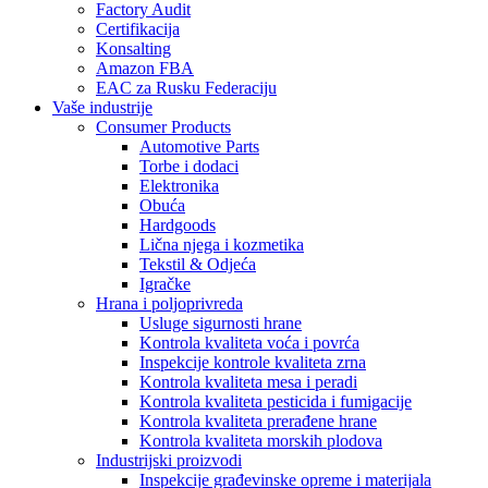
Factory Audit
Certifikacija
Konsalting
Amazon FBA
EAC za Rusku Federaciju
Vaše industrije
Consumer Products
Automotive Parts
Torbe i dodaci
Elektronika
Obuća
Hardgoods
Lična njega i kozmetika
Tekstil & Odjeća
Igračke
Hrana i poljoprivreda
Usluge sigurnosti hrane
Kontrola kvaliteta voća i povrća
Inspekcije kontrole kvaliteta zrna
Kontrola kvaliteta mesa i peradi
Kontrola kvaliteta pesticida i fumigacije
Kontrola kvaliteta prerađene hrane
Kontrola kvaliteta morskih plodova
Industrijski proizvodi
Inspekcije građevinske opreme i materijala