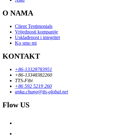
O NAMA
Client Testimonials
Vrijednosti kompanije
Usklađenost i integritet
Ko smo mi
KONTAKT
+86-13328783951
+86-13348382260
TTS-Fibi
+86 592 5219 260
anka.chung@tts-global.net
Flow US