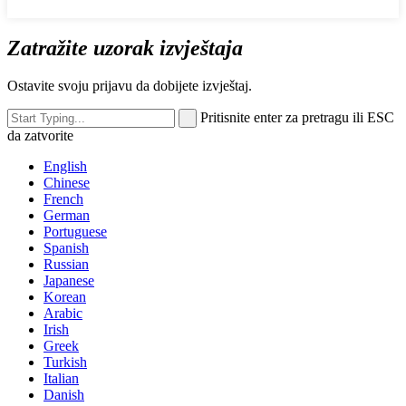
Zatražite uzorak izvještaja
Ostavite svoju prijavu da dobijete izvještaj.
Pritisnite enter za pretragu ili ESC
da zatvorite
English
Chinese
French
German
Portuguese
Spanish
Russian
Japanese
Korean
Arabic
Irish
Greek
Turkish
Italian
Danish