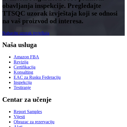
obavljanja inspekcije. Pregledajte
TTSQC uzorak izvještaja koji se odnosi
na vaš proizvod od interesa.
Nabavite uzorak izvještaja
Naša usluga
Amazon FBA
Revizija
Certifikacija
Konsalting
EAC za Rusku Federaciju
Inspekcija
Testiranje
Centar za učenje
Report Samples
Vijesti
Obrazac za rezervaciju
Alati