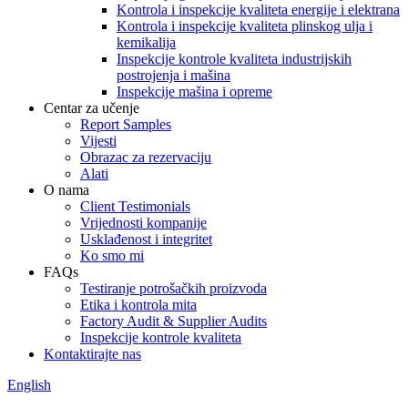
Kontrola i inspekcije kvaliteta energije i elektrana
Kontrola i inspekcije kvaliteta plinskog ulja i
kemikalija
Inspekcije kontrole kvaliteta industrijskih
postrojenja i mašina
Inspekcije mašina i opreme
Centar za učenje
Report Samples
Vijesti
Obrazac za rezervaciju
Alati
O nama
Client Testimonials
Vrijednosti kompanije
Usklađenost i integritet
Ko smo mi
FAQs
Testiranje potrošačkih proizvoda
Etika i kontrola mita
Factory Audit & Supplier Audits
Inspekcije kontrole kvaliteta
Kontaktirajte nas
English