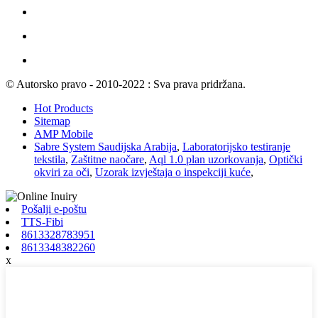
© Autorsko pravo - 2010-2022 : Sva prava pridržana.
Hot Products
Sitemap
AMP Mobile
Sabre System Saudijska Arabija
,
Laboratorijsko testiranje
tekstila
,
Zaštitne naočare
,
Aql 1.0 plan uzorkovanja
,
Optički
okviri za oči
,
Uzorak izvještaja o inspekciji kuće
,
Pošalji e-poštu
TTS-Fibi
8613328783951
8613348382260
x