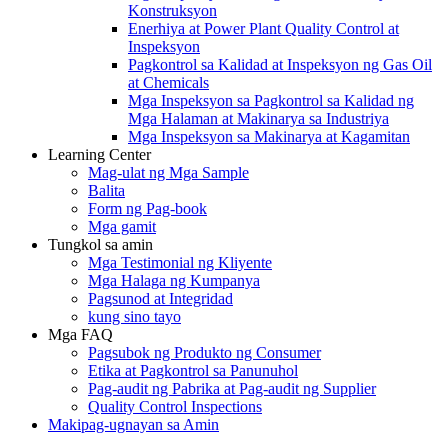
Konstruksyon
Enerhiya at Power Plant Quality Control at
Inspeksyon
Pagkontrol sa Kalidad at Inspeksyon ng Gas Oil
at Chemicals
Mga Inspeksyon sa Pagkontrol sa Kalidad ng
Mga Halaman at Makinarya sa Industriya
Mga Inspeksyon sa Makinarya at Kagamitan
Learning Center
Mag-ulat ng Mga Sample
Balita
Form ng Pag-book
Mga gamit
Tungkol sa amin
Mga Testimonial ng Kliyente
Mga Halaga ng Kumpanya
Pagsunod at Integridad
kung sino tayo
Mga FAQ
Pagsubok ng Produkto ng Consumer
Etika at Pagkontrol sa Panunuhol
Pag-audit ng Pabrika at Pag-audit ng Supplier
Quality Control Inspections
Makipag-ugnayan sa Amin