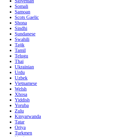
Slovenian
Somali
Samoan
Scots Gaelic
Shona
Sindhi
Sundanese
Swahili
Tajik
Tamil
Telugu
Thai
Ukrainian
Urdu
Uzbek
Vietnamese
Welsh
Xhosa
Yiddish
Yoruba
Zulu
Kinyarwanda
Tatar
Oriya
Turkmen