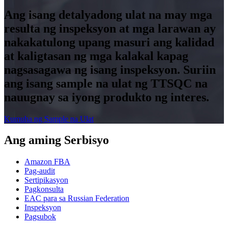
Ang isang detalyadong ulat na may mga
resulta ng inspeksyon at mga larawan ay
nakakatulong upang masuri ang kalidad
at kaligtasan ng mga kalakal kapag
nagsasagawa ng isang inspeksyon. Suriin
ang isang sample na ulat ng TTSQC na
nauugnay sa iyong produkto ng interes.
Kumuha ng Sample na Ulat
Ang aming Serbisyo
Amazon FBA
Pag-audit
Sertipikasyon
Pagkonsulta
EAC para sa Russian Federation
Inspeksyon
Pagsubok