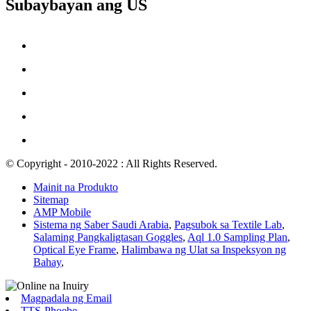
Subaybayan ang US
© Copyright - 2010-2022 : All Rights Reserved.
Mainit na Produkto
Sitemap
AMP Mobile
Sistema ng Saber Saudi Arabia
,
Pagsubok sa Textile Lab
,
Salaming Pangkaligtasan Goggles
,
Aql 1.0 Sampling Plan
,
Optical Eye Frame
,
Halimbawa ng Ulat sa Inspeksyon ng
Bahay
,
Magpadala ng Email
TTS-Phoebe