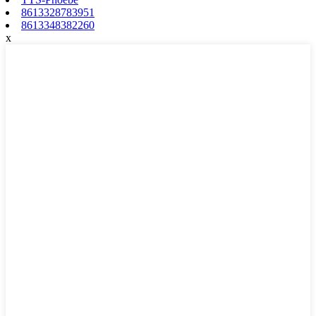
8613328783951
8613348382260
x