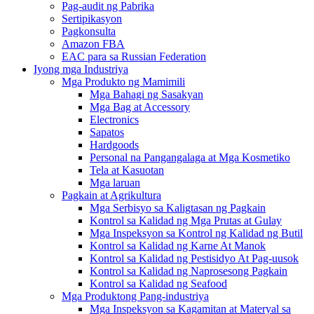
Pag-audit ng Pabrika
Sertipikasyon
Pagkonsulta
Amazon FBA
EAC para sa Russian Federation
Iyong mga Industriya
Mga Produkto ng Mamimili
Mga Bahagi ng Sasakyan
Mga Bag at Accessory
Electronics
Sapatos
Hardgoods
Personal na Pangangalaga at Mga Kosmetiko
Tela at Kasuotan
Mga laruan
Pagkain at Agrikultura
Mga Serbisyo sa Kaligtasan ng Pagkain
Kontrol sa Kalidad ng Mga Prutas at Gulay
Mga Inspeksyon sa Kontrol ng Kalidad ng Butil
Kontrol sa Kalidad ng Karne At Manok
Kontrol sa Kalidad ng Pestisidyo At Pag-uusok
Kontrol sa Kalidad ng Naprosesong Pagkain
Kontrol sa Kalidad ng Seafood
Mga Produktong Pang-industriya
Mga Inspeksyon sa Kagamitan at Materyal sa