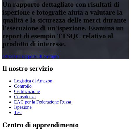
Un rapporto dettagliato con risultati di
ispezione e fotografie aiuta a valutare la
qualità e la sicurezza delle merci durante
l'esecuzione di un'ispezione. Esamina un
report di esempio TTSQC relativo al
prodotto di interesse.
Ottieni un rapporto di esempio
Il nostro servizio
Logistica di Amazon
Controllo
Certificazione
Consulenza
EAC per la Federazione Russa
Ispezione
Test
Centro di apprendimento