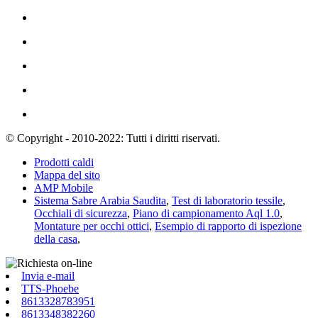
© Copyright - 2010-2022: Tutti i diritti riservati.
Prodotti caldi
Mappa del sito
AMP Mobile
Sistema Sabre Arabia Saudita
,
Test di laboratorio tessile
,
Occhiali di sicurezza
,
Piano di campionamento Aql 1.0
,
Montature per occhi ottici
,
Esempio di rapporto di ispezione
della casa
,
Invia e-mail
TTS-Phoebe
8613328783951
8613348382260