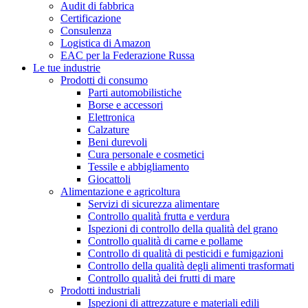
Audit di fabbrica
Certificazione
Consulenza
Logistica di Amazon
EAC per la Federazione Russa
Le tue industrie
Prodotti di consumo
Parti automobilistiche
Borse e accessori
Elettronica
Calzature
Beni durevoli
Cura personale e cosmetici
Tessile e abbigliamento
Giocattoli
Alimentazione e agricoltura
Servizi di sicurezza alimentare
Controllo qualità frutta e verdura
Ispezioni di controllo della qualità del grano
Controllo qualità di carne e pollame
Controllo di qualità di pesticidi e fumigazioni
Controllo della qualità degli alimenti trasformati
Controllo qualità dei frutti di mare
Prodotti industriali
Ispezioni di attrezzature e materiali edili