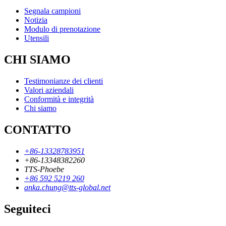
Segnala campioni
Notizia
Modulo di prenotazione
Utensili
CHI SIAMO
Testimonianze dei clienti
Valori aziendali
Conformità e integrità
Chi siamo
CONTATTO
+86-13328783951
+86-13348382260
TTS-Phoebe
+86 592 5219 260
anka.chung@tts-global.net
Seguiteci