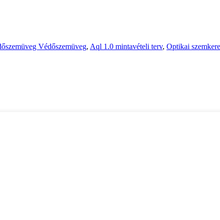
őszemüveg Védőszemüveg
,
Aql 1.0 mintavételi terv
,
Optikai szemkere