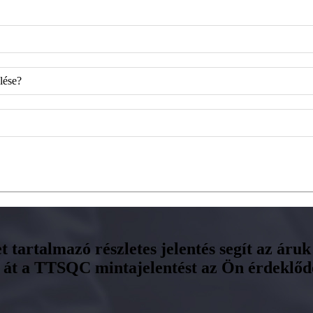
elése?
 tartalmazó részletes jelentés segít az ár
se át a TTSQC mintajelentést az Ön érdeklő