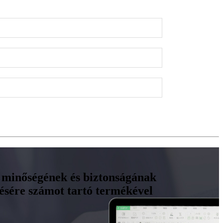
uk minőségének és biztonságának
désére számot tartó termékével