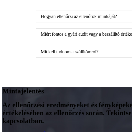
Hogyan ellenőrzi az ellenőrök munkáját?
Miért fontos a gyári audit vagy a beszállító érték
Mit kell tudnom a szállítómról?
Mintajelentés
Az ellenőrzési eredményeket és fényképeket
értékelésében az ellenőrzés során. Tekint
kapcsolatban.