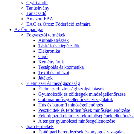
Gyári audit
Tanúsítvány
Tanácsadó
Amazon FBA
EAC az Orosz Föderáció számára
Az Ön iparágai
Fogyasztói termékek
Autóalkatrészek
Táskák és kiegészítők
Elektronika
Cipő
Kemény áruk
Testápolás és kozmetika
Textil és ruházat
Játékok
Élelmiszer és mezőgazdaság
Élelmiszerbiztonsági szolgáltatások
Gyümölcsök és zöldségek minőségellenőrzése
Gabonaminőség-ellenőrzési vizsgálatok
Hús és baromfi minőségellenőrzés
Peszticidek és fertőtlenítések minőségellenőrzése
Feldolgozott élelmiszerek minőségének ellenőrzés
A tenger gyümölcsei minőségellenőrzése
Ipari termékek
Építőipari berendezések és anyagok vizsgálata