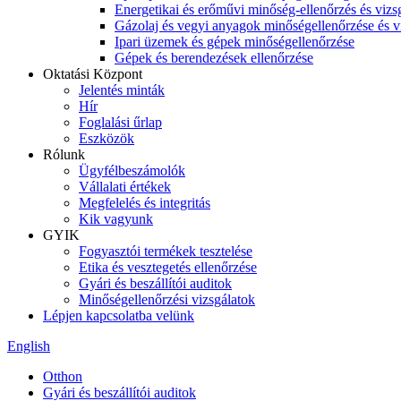
Energetikai és erőművi minőség-ellenőrzés és vizs
Gázolaj és vegyi anyagok minőségellenőrzése és v
Ipari üzemek és gépek minőségellenőrzése
Gépek és berendezések ellenőrzése
Oktatási Központ
Jelentés minták
Hír
Foglalási űrlap
Eszközök
Rólunk
Ügyfélbeszámolók
Vállalati értékek
Megfelelés és integritás
Kik vagyunk
GYIK
Fogyasztói termékek tesztelése
Etika és vesztegetés ellenőrzése
Gyári és beszállítói auditok
Minőségellenőrzési vizsgálatok
Lépjen kapcsolatba velünk
English
Otthon
Gyári és beszállítói auditok