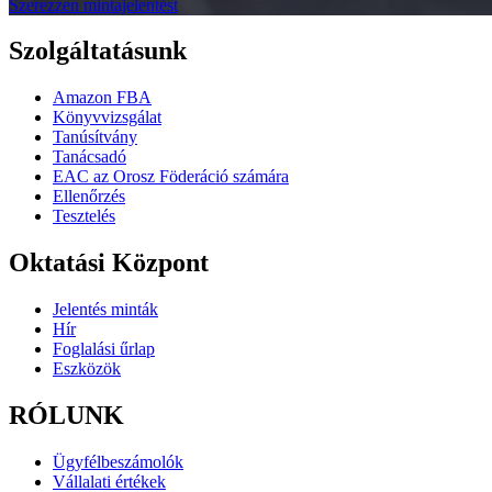
Szerezzen mintajelentést
Szolgáltatásunk
Amazon FBA
Könyvvizsgálat
Tanúsítvány
Tanácsadó
EAC az Orosz Föderáció számára
Ellenőrzés
Tesztelés
Oktatási Központ
Jelentés minták
Hír
Foglalási űrlap
Eszközök
RÓLUNK
Ügyfélbeszámolók
Vállalati értékek