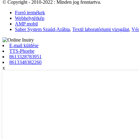
© Copyright - 2010-2022 : Minden jog fenntartva.
Forró termékek
Webhelytérkép
AMP mobil
Saber System Szaúd-Arábia
,
Textil laboratóriumi vizsgálat
,
Véd
E-mail küldése
TTS-Phoebe
8613328783951
8613348382260
x