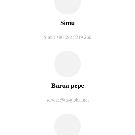
Simu
Simu: +86 592 5219 260
Barua pepe
service@tts-global.net