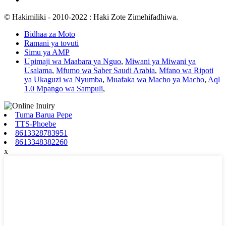
© Hakimiliki - 2010-2022 : Haki Zote Zimehifadhiwa.
Bidhaa za Moto
Ramani ya tovuti
Simu ya AMP
Upimaji wa Maabara ya Nguo
,
Miwani ya Miwani ya
Usalama
,
Mfumo wa Saber Saudi Arabia
,
Mfano wa Ripoti
ya Ukaguzi wa Nyumba
,
Muafaka wa Macho ya Macho
,
Aql
1.0 Mpango wa Sampuli
,
Tuma Barua Pepe
TTS-Phoebe
8613328783951
8613348382260
x