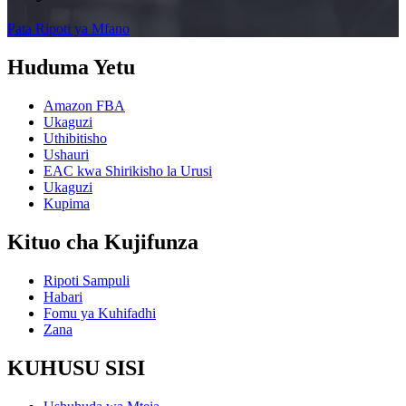
Pata Ripoti ya Mfano
Huduma Yetu
Amazon FBA
Ukaguzi
Uthibitisho
Ushauri
EAC kwa Shirikisho la Urusi
Ukaguzi
Kupima
Kituo cha Kujifunza
Ripoti Sampuli
Habari
Fomu ya Kuhifadhi
Zana
KUHUSU SISI