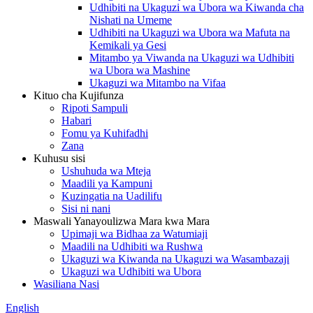
Udhibiti na Ukaguzi wa Ubora wa Kiwanda cha
Nishati na Umeme
Udhibiti na Ukaguzi wa Ubora wa Mafuta na
Kemikali ya Gesi
Mitambo ya Viwanda na Ukaguzi wa Udhibiti
wa Ubora wa Mashine
Ukaguzi wa Mitambo na Vifaa
Kituo cha Kujifunza
Ripoti Sampuli
Habari
Fomu ya Kuhifadhi
Zana
Kuhusu sisi
Ushuhuda wa Mteja
Maadili ya Kampuni
Kuzingatia na Uadilifu
Sisi ni nani
Maswali Yanayoulizwa Mara kwa Mara
Upimaji wa Bidhaa za Watumiaji
Maadili na Udhibiti wa Rushwa
Ukaguzi wa Kiwanda na Ukaguzi wa Wasambazaji
Ukaguzi wa Udhibiti wa Ubora
Wasiliana Nasi
English