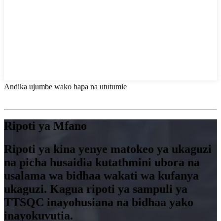
Andika ujumbe wako hapa na ututumie
Ripoti ya Mfano
Ripoti ya kina yenye matokeo ya ukaguzi
na picha husaidia kutathmini ubora na
usalama wa bidhaa wakati wa kufanya
ukaguzi. Kagua ripoti ya sampuli ya
TTSQC inayohusiana na bidhaa yako
inayokuvutia.