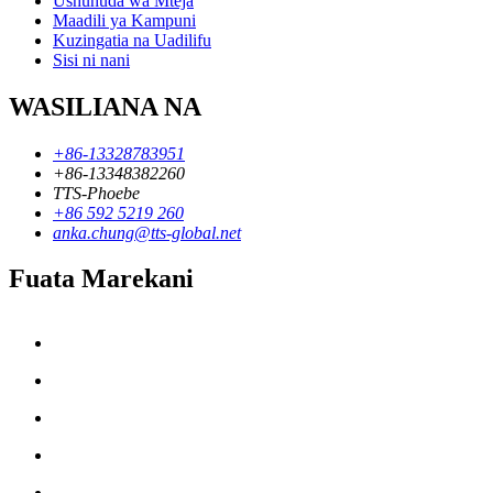
Ushuhuda wa Mteja
Maadili ya Kampuni
Kuzingatia na Uadilifu
Sisi ni nani
WASILIANA NA
+86-13328783951
+86-13348382260
TTS-Phoebe
+86 592 5219 260
anka.chung@tts-global.net
Fuata Marekani