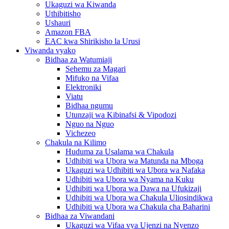
Ukaguzi wa Kiwanda
Uthibitisho
Ushauri
Amazon FBA
EAC kwa Shirikisho la Urusi
Viwanda vyako
Bidhaa za Watumiaji
Sehemu za Magari
Mifuko na Vifaa
Elektroniki
Viatu
Bidhaa ngumu
Utunzaji wa Kibinafsi & Vipodozi
Nguo na Nguo
Vichezeo
Chakula na Kilimo
Huduma za Usalama wa Chakula
Udhibiti wa Ubora wa Matunda na Mboga
Ukaguzi wa Udhibiti wa Ubora wa Nafaka
Udhibiti wa Ubora wa Nyama na Kuku
Udhibiti wa Ubora wa Dawa na Ufukizaji
Udhibiti wa Ubora wa Chakula Uliosindikwa
Udhibiti wa Ubora wa Chakula cha Baharini
Bidhaa za Viwandani
Ukaguzi wa Vifaa vya Ujenzi na Nyenzo