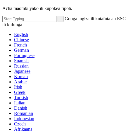
Acha maombi yako ili kupokea ripoti.
Gonga ingiza ili kutafuta au ESC
ili kufunga
English
Chinese
French
German
Portuguese
Spanish
Russian
Japanese
Korean
Arabic
Irish
Greek
Turkish
Italian
Danish
Romanian
Indonesian
Czech
Afrikaans