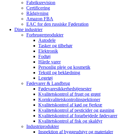
Fabriksrevision
Certificering
Rådgivning
Amazon FBA
EAC for den russiske Føderation
Dine industrier
Forbrugerprodukter
Autodele
Tasker og tilbehør
Elektronik
Fodtøj
Hårde varer
Personlig pleje og kosmetik
Tekstil og beklædning
Legetøj
Fødevarer & Landbrug
Fødevaresikkerhedstjenester
Kvalitetskontrol af frugt og grønt
Kornkvalitetskontrolinspektioner
Kvalitetskontrol af kød og fjerkræ
Kvalitetskontrol af pesticider og gasning
Kvalitetskontrol af forarbejdede fødevarer
Kvalitetskontrol af fisk og skaldyr
Industriprodukter
Inspektion af byggeudstyr og materialer