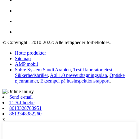
© Copyright - 2010-2022: Alle rettigheder forbeholdes.
Hotte produkter
Sitemap
AMP mobil
Sabre System Saudi Arabien
,
Testil laboratorietest
,
Sikkerhedsbriller
,
Aql 1.0 prøveudtagningsplan
,
Optiske
øjenrammer
,
Eksempel på husinspektionsrapport
,
Send e-mail
TTS-Phoebe
8613328783951
8613348382260
x