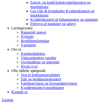
Energi- og kraftværkskvalitetskontrol og
inspektioner
Gas Olie & Kemikalier Kvalitetskontrol og
inspektioner
Kvalitetskontrol af industrianlæg og maskiner
Eftersyn af maskiner og udstyr
Læringscenter
Rapportér prøver
Nyheder
Bestillingsformular
Værktøjer
Om os
Kundeudtalelser
Virksomhedens værdier
Overholdelse og integritet
Hvem vi er
Ofte stillede spørgsmål
Test af forbrugerprodukter
Etik og bestikkelseskontrol
Fabriksrevision og leverandørrevision
Kvalitetskontrol inspektioner
Kontakt os
English