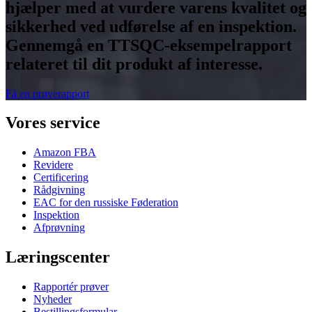
hjælper med at vurdere varens kvalitet og
sikkerhed ved udførelse af en inspektion.
Gennemgå en TTSQC-eksempelrapport
relateret til dit produkt af interesse.
Få en prøverapport
Vores service
Amazon FBA
Revidere
Certificering
Rådgivning
EAC for den russiske Føderation
Inspektion
Afprøvning
Læringscenter
Rapportér prøver
Nyheder
Bestillingsformular