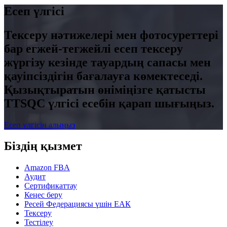
Есеп үлгісі
Тексеру нәтижелері мен фотосуреттері
бар егжей-тегжейлі есеп тексеру
жүргізу кезінде тауардың сапасы мен
қауіпсіздігін бағалауға көмектеседі.
Қызықтыратын өніміңізге қатысты
TTSQC үлгісі есебін қарап шығыңыз.
Есеп үлгісін алыңыз
Біздің қызмет
Amazon FBA
Аудит
Сертификаттау
Кеңес беру
Ресей Федерациясы үшін ЕАК
Тексеру
Тестілеу