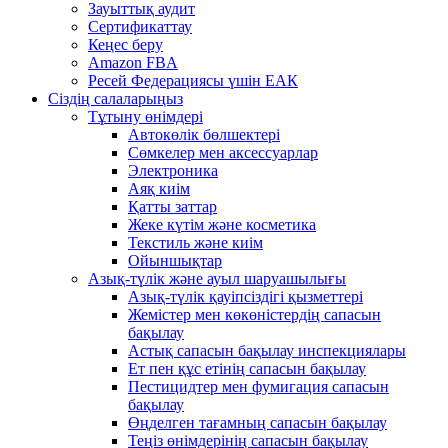
Зауыттық аудит
Сертификаттау
Кеңес беру
Amazon FBA
Ресей Федерациясы үшін ЕАК
Сіздің салаларыңыз
Тұтыну өнімдері
Автокөлік бөлшектері
Сөмкелер мен аксессуарлар
Электроника
Аяқ киім
Қатты заттар
Жеке күтім және косметика
Текстиль және киім
Ойыншықтар
Азық-түлік және ауыл шаруашылығы
Азық-түлік қауіпсіздігі қызметтері
Жемістер мен көкөністердің сапасын
бақылау
Астық сапасын бақылау инспекциялары
Ет пен құс етінің сапасын бақылау
Пестицидтер мен фумигация сапасын
бақылау
Өңделген тағамның сапасын бақылау
Теңіз өнімдерінің сапасын бақылау