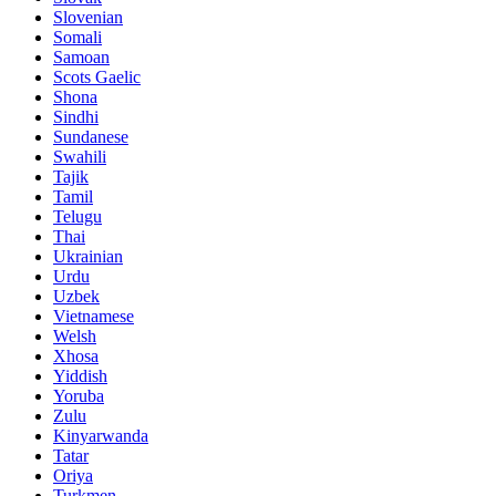
Slovenian
Somali
Samoan
Scots Gaelic
Shona
Sindhi
Sundanese
Swahili
Tajik
Tamil
Telugu
Thai
Ukrainian
Urdu
Uzbek
Vietnamese
Welsh
Xhosa
Yiddish
Yoruba
Zulu
Kinyarwanda
Tatar
Oriya
Turkmen