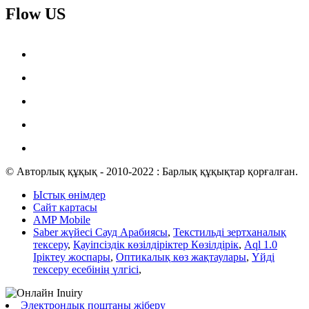
Flow US
© Авторлық құқық - 2010-2022 : Барлық құқықтар қорғалған.
Ыстық өнімдер
Сайт картасы
AMP Mobile
Saber жүйесі Сауд Арабиясы
,
Текстильді зертханалық
тексеру
,
Қауіпсіздік көзілдіріктер Көзілдірік
,
Aql 1.0
Іріктеу жоспары
,
Оптикалық көз жақтаулары
,
Үйді
тексеру есебінің үлгісі
,
Электрондық поштаны жіберу