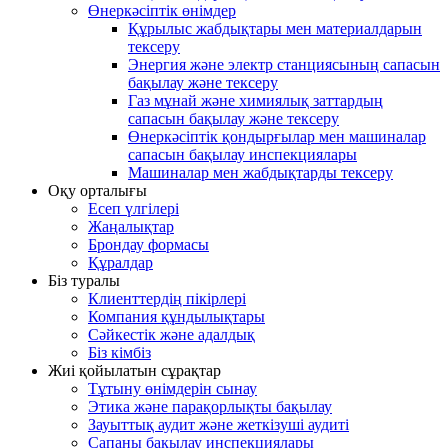
Өнеркәсіптік өнімдер
Құрылыс жабдықтары мен материалдарын
тексеру
Энергия және электр станциясының сапасын
бақылау және тексеру
Газ мұнай және химиялық заттардың
сапасын бақылау және тексеру
Өнеркәсіптік қондырғылар мен машиналар
сапасын бақылау инспекциялары
Машиналар мен жабдықтарды тексеру
Оқу орталығы
Есеп үлгілері
Жаңалықтар
Брондау формасы
Құралдар
Біз туралы
Клиенттердің пікірлері
Компания құндылықтары
Сәйкестік және адалдық
Біз кімбіз
Жиі қойылатын сұрақтар
Тұтыну өнімдерін сынау
Этика және парақорлықты бақылау
Зауыттық аудит және жеткізуші аудиті
Сапаны бақылау инспекциялары