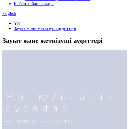
Бізбен хабарласыңы
English
Үй
Зауыт және жеткізуші аудиттері
Зауыт және жеткізуші аудиттері
Жиі қойылатын
сұрақтар
ЖИІ ҚОЙЫЛАТЫН СҰРАҚТАР