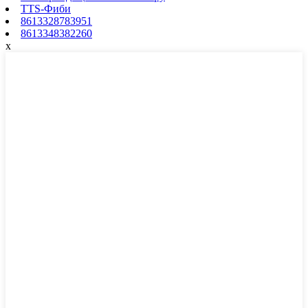
TTS-Фиби
8613328783951
8613348382260
x