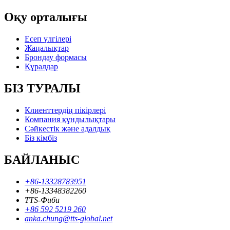
Оқу орталығы
Есеп үлгілері
Жаңалықтар
Брондау формасы
Құралдар
БІЗ ТУРАЛЫ
Клиенттердің пікірлері
Компания құндылықтары
Сәйкестік және адалдық
Біз кімбіз
БАЙЛАНЫС
+86-13328783951
+86-13348382260
TTS-Фиби
+86 592 5219 260
anka.chung@tts-global.net