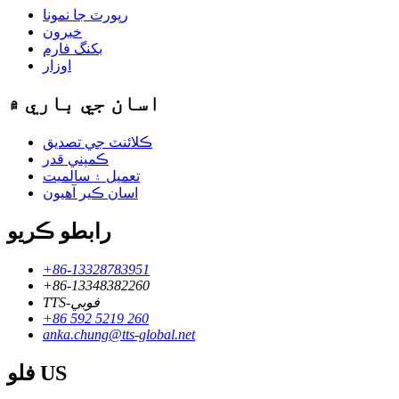
رپورٽ جا نمونا
خبرون
بکنگ فارم
اوزار
اسان جي باري ۾
ڪلائنٽ جي تصديق
ڪمپني قدر
تعميل ۽ سالميت
اسان ڪير آهيون
رابطو ڪريو
+86-13328783951
+86-13348382260
TTS-فوبي
+86 592 5219 260
anka.chung@tts-global.net
فلو US