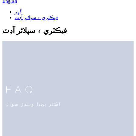
English
گهر
فيڪٽري ۽ سپلائر آڊٽ
فيڪٽري ۽ سپلائر آڊٽ
FAQ
اڪثر پڇيا ويندڙ سوال