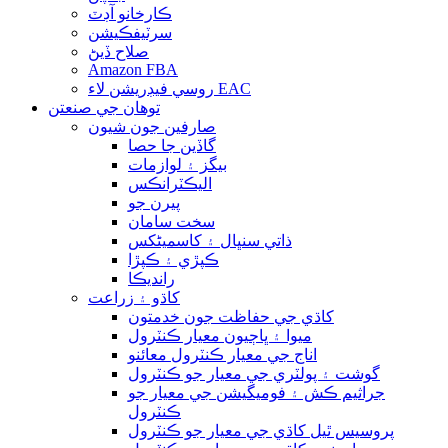
ڪارخانو آڊٽ
سرٽيفڪيشن
صلاح ڏيڻ
Amazon FBA
روسي فيڊريشن لاء EAC
توهان جي صنعتن
صارفين جون شيون
گاڏين جا حصا
بيگز ۽ لوازمات
اليڪٽرانڪس
پيرن جو
سخت سامان
ذاتي سنڀال ۽ کاسمیٹکس
ڪپڙي ۽ ڪپڙا
رانديڪا
کاڌو ۽ زراعت
کاڌي جي حفاظت جون خدمتون
ميوا ۽ ڀاڄيون معيار ڪنٽرول
اناج جي معيار ڪنٽرول معائنو
گوشت ۽ پولٽري جي معيار جو ڪنٽرول
جراثيم ڪش ۽ فوميگيشن جي معيار جو
ڪنٽرول
پروسيس ٿيل کاڌي جي معيار جو ڪنٽرول