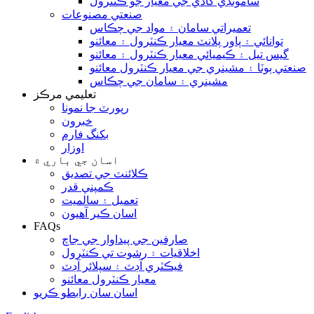
سامونڊي کاڌي جي معيار جو ڪنٽرول
صنعتي مصنوعات
تعميراتي سامان ۽ مواد جي چڪاس
توانائي ۽ پاور پلانٽ معيار ڪنٽرول ۽ معائنو
گيس تيل ۽ ڪيميائي معيار ڪنٽرول ۽ معائنو
صنعتي ٻوٽا ۽ مشينري جي معيار ڪنٽرول معائنو
مشينري ۽ سامان جي چڪاس
تعليمي مرڪز
رپورٽ جا نمونا
خبرون
بکنگ فارم
اوزار
اسان جي باري ۾
ڪلائنٽ جي تصديق
ڪمپني قدر
تعميل ۽ سالميت
اسان ڪير آهيون
FAQs
صارفين جي پيداوار جي جاچ
اخلاقيات ۽ رشوت تي ڪنٽرول
فيڪٽري آڊٽ ۽ سپلائر آڊٽ
معيار ڪنٽرول معائنو
اسان سان رابطو ڪريو