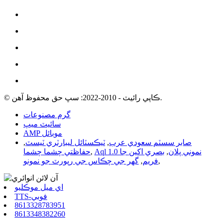
© ڪاپي رائيٽ - 2010-2022: سڀ حق محفوظ آهن.
گرم مصنوعات
سائيٽ ميپ
AMP موبائل
صابر سسٽم سعودي عرب
,
ٽيڪسٽائل ليبارٽري ٽيسٽ
,
Aql 1.0 نموني پلان
,
بصري اکين جا
,
حفاظتي چشما چشما
,
فريم
,
گھر جي چڪاس جي رپورٽ جو نمونو
اي ميل موڪليو
TTS-فوبي
8613328783951
8613348382260