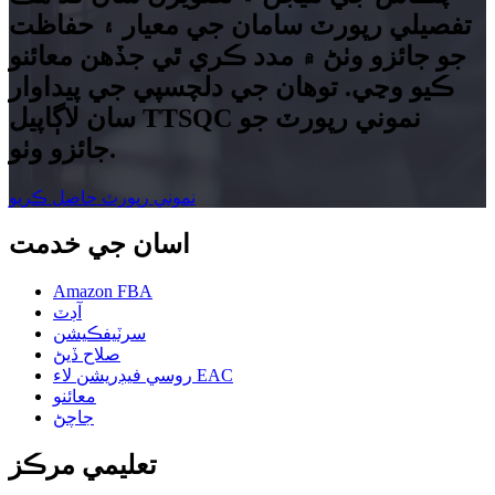
تفصيلي رپورٽ سامان جي معيار ۽ حفاظت
جو جائزو وٺڻ ۾ مدد ڪري ٿي جڏهن معائنو
ڪيو وڃي. توهان جي دلچسپي جي پيداوار
سان لاڳاپيل TTSQC نموني رپورٽ جو
جائزو وٺو.
نموني رپورٽ حاصل ڪريو
اسان جي خدمت
Amazon FBA
آڊٽ
سرٽيفڪيشن
صلاح ڏيڻ
روسي فيڊريشن لاء EAC
معائنو
جاچڻ
تعليمي مرڪز