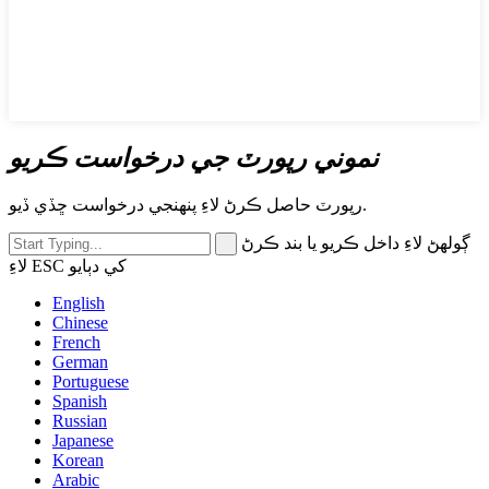
نموني رپورٽ جي درخواست ڪريو
رپورٽ حاصل ڪرڻ لاءِ پنھنجي درخواست ڇڏي ڏيو.
ڳولهڻ لاءِ داخل ڪريو يا بند ڪرڻ
لاءِ ESC کي دٻايو
English
Chinese
French
German
Portuguese
Spanish
Russian
Japanese
Korean
Arabic