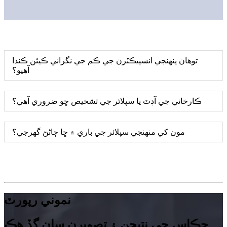
توهان پنهنجي انسپيڪٽرن جي ڪم جي نگراني ڪيئن ڪندا
آهيو؟
ڪارخاني جي آڊٽ يا سپلائر جي تشخيص ڇو ضروري آهي؟
مون کي منهنجي سپلائر جي باري ۾ ڇا ڄاڻڻ گهرجي؟
نموني رپورٽ
چڪاس جي نتيجن ۽ تصويرن سان گڏ هڪ