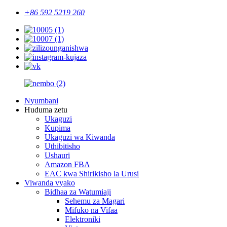
+86 592 5219 260
Nyumbani
Huduma zetu
Ukaguzi
Kupima
Ukaguzi wa Kiwanda
Uthibitisho
Ushauri
Amazon FBA
EAC kwa Shirikisho la Urusi
Viwanda vyako
Bidhaa za Watumiaji
Sehemu za Magari
Mifuko na Vifaa
Elektroniki