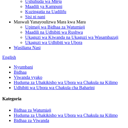
Ushuhuda wa Mteja
Maadili ya Kampuni
Kuzingatia na Uadilifu
Sisi ni nani
Maswali Yanayoulizwa Mara kwa Mara
Upimaji wa Bidhaa za Watumiaji
Maadili na Udhibiti wa Rushwa
Ukaguzi wa Kiwanda na Ukaguzi wa Wasambazaji
Ukaguzi wa Udhibiti wa Ubora
Wasiliana Nasi
English
Nyumbani
Bidhaa
Viwanda vyako
Huduma za Uhakikisho wa Ubora wa Chakula na Kilimo
Udhibiti wa Ubora wa Chakula cha Baharini
Kategoria
Bidhaa za Watumiaji
Huduma za Uhakikisho wa Ubora wa Chakula na Kilimo
Bidhaa za Viwanda