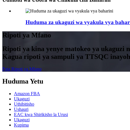
Huduma za ukaguzi wa vyakula vya bahar
Ripoti ya Mfano
Ripoti ya kina yenye matokeo ya ukaguzi 
Kagua ripoti ya sampuli ya TTSQC inayoh
Pata Ripoti ya Mfano
Huduma Yetu
Amazon FBA
Ukaguzi
Uthibitisho
Ushauri
EAC kwa Shirikisho la Urusi
Ukaguzi
Kupima