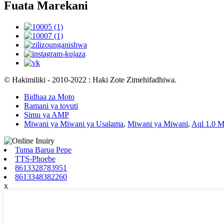
Fuata Marekani
© Hakimiliki - 2010-2022 : Haki Zote Zimehifadhiwa.
Bidhaa za Moto
Ramani ya tovuti
Simu ya AMP
Miwani ya Miwani ya Usalama
,
Miwani ya Miwani
,
Aql 1.0 
Tuma Barua Pepe
TTS-Phoebe
8613328783951
8613348382260
x