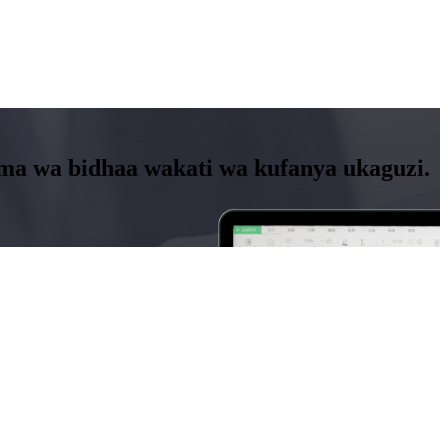
ama wa bidhaa wakati wa kufanya ukaguzi.