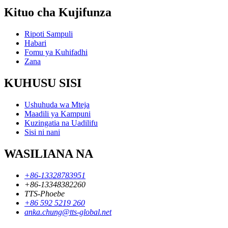
Kituo cha Kujifunza
Ripoti Sampuli
Habari
Fomu ya Kuhifadhi
Zana
KUHUSU SISI
Ushuhuda wa Mteja
Maadili ya Kampuni
Kuzingatia na Uadilifu
Sisi ni nani
WASILIANA NA
+86-13328783951
+86-13348382260
TTS-Phoebe
+86 592 5219 260
anka.chung@tts-global.net