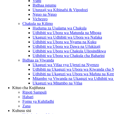
Viatu
Bidhaa ngumu
Utunzaji wa Kibinafsi & Vipodozi
Nguo na Nguo
Vichezeo
Chakula na Kilimo
Huduma za Usalama wa Chakula
Udhibiti wa Ubora wa Matunda na Mboga
Ukaguzi wa Udhibiti wa Ubora wa Nafaka
Udhibiti wa Ubora wa Nyama na Kuku
Udhibiti wa Ubora wa Dawa na Ufukizaji
Udhibiti wa Ubora wa Chakula Uliosindikwa
Udhibiti wa Ubora wa Chakula cha Baharini
Bidhaa za Viwanda
Ukaguzi wa Vifaa vya Ujenzi na Nyenzo
Udhibiti na Ukaguzi wa Ubora wa Kiwanda cha 
Udhibiti na Ukaguzi wa Ubora wa Mafuta na Kemi
Mitambo ya Viwanda na Ukaguzi wa Udhibiti wa
Ukaguzi wa Mitambo na Vifaa
Kituo cha Kujifunza
Ripoti Sampuli
Habari
Fomu ya Kuhifadhi
Zana
Kuhusu sisi