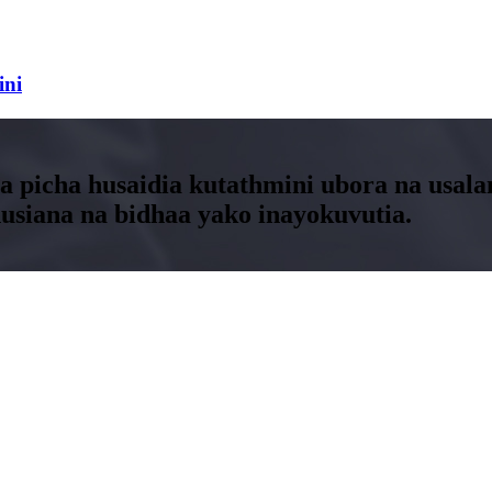
ini
na picha husaidia kutathmini ubora na usal
usiana na bidhaa yako inayokuvutia.