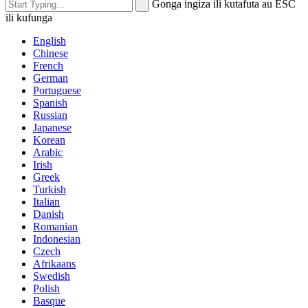
Gonga ingiza ili kutafuta au ESC
ili kufunga
English
Chinese
French
German
Portuguese
Spanish
Russian
Japanese
Korean
Arabic
Irish
Greek
Turkish
Italian
Danish
Romanian
Indonesian
Czech
Afrikaans
Swedish
Polish
Basque