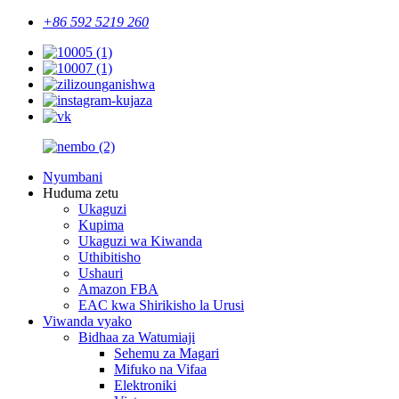
+86 592 5219 260
Nyumbani
Huduma zetu
Ukaguzi
Kupima
Ukaguzi wa Kiwanda
Uthibitisho
Ushauri
Amazon FBA
EAC kwa Shirikisho la Urusi
Viwanda vyako
Bidhaa za Watumiaji
Sehemu za Magari
Mifuko na Vifaa
Elektroniki