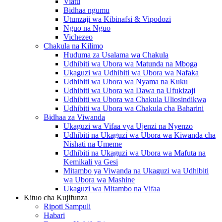
Viatu
Bidhaa ngumu
Utunzaji wa Kibinafsi & Vipodozi
Nguo na Nguo
Vichezeo
Chakula na Kilimo
Huduma za Usalama wa Chakula
Udhibiti wa Ubora wa Matunda na Mboga
Ukaguzi wa Udhibiti wa Ubora wa Nafaka
Udhibiti wa Ubora wa Nyama na Kuku
Udhibiti wa Ubora wa Dawa na Ufukizaji
Udhibiti wa Ubora wa Chakula Uliosindikwa
Udhibiti wa Ubora wa Chakula cha Baharini
Bidhaa za Viwanda
Ukaguzi wa Vifaa vya Ujenzi na Nyenzo
Udhibiti na Ukaguzi wa Ubora wa Kiwanda cha
Nishati na Umeme
Udhibiti na Ukaguzi wa Ubora wa Mafuta na
Kemikali ya Gesi
Mitambo ya Viwanda na Ukaguzi wa Udhibiti
wa Ubora wa Mashine
Ukaguzi wa Mitambo na Vifaa
Kituo cha Kujifunza
Ripoti Sampuli
Habari