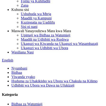
Fomu ya Kuhifadhi
Zana
Kuhusu sisi
Ushuhuda wa Mteja
Maadili ya Kampuni
Kuzingatia na Uadilifu
Sisi ni nani
Maswali Yanayoulizwa Mara kwa Mara
Upimaji wa Bidhaa za Watumiaji
Maadili na Udhibiti wa Rushwa
Ukaguzi wa Kiwanda na Ukaguzi wa Wasambazaji
Ukaguzi wa Udhibiti wa Ubora
Wasiliana Nasi
English
Nyumbani
Bidhaa
Viwanda vyako
Huduma za Uhakikisho wa Ubora wa Chakula na Kilimo
Udhibiti wa Ubora wa Dawa na Ufukizaji
Kategoria
Bidhaa za Watumiaji