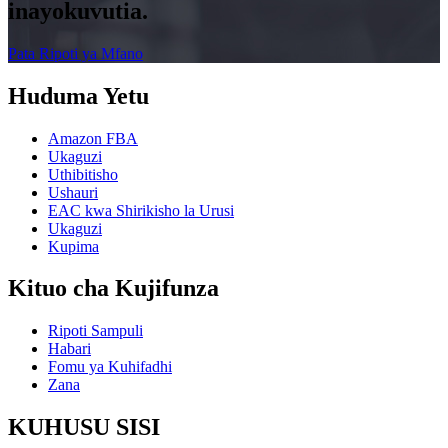
inayokuvutia.
Pata Ripoti ya Mfano
Huduma Yetu
Amazon FBA
Ukaguzi
Uthibitisho
Ushauri
EAC kwa Shirikisho la Urusi
Ukaguzi
Kupima
Kituo cha Kujifunza
Ripoti Sampuli
Habari
Fomu ya Kuhifadhi
Zana
KUHUSU SISI