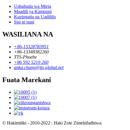
Ushuhuda wa Mteja
Maadili ya Kampuni
Kuzingatia na Uadilifu
Sisi ni nani
WASILIANA NA
+86-13328783951
+86-13348382260
TTS-Phoebe
+86 592 5219 260
anka.chung@tts-global.net
Fuata Marekani
© Hakimiliki - 2010-2022 : Haki Zote Zimehifadhiwa.