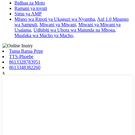
Bidhaa za Moto
Ramani ya tovuti
Simu ya AMP
Mfano wa Ripoti ya Ukaguzi wa Nyumba
,
Aql 1.0 Mpango
wa Sampuli
,
Miwani ya Miwani
,
Miwani ya Miwani ya
Usalama
,
Udhibiti wa Ubora wa Matunda na Mboga
,
Muafaka wa Macho ya Macho
,
Tuma Barua Pepe
TTS-Phoebe
8613328783951
8613348382260
x