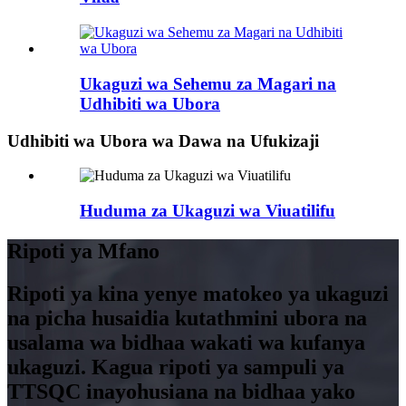
Ukaguzi wa Sehemu za Magari na
Udhibiti wa Ubora
Udhibiti wa Ubora wa Dawa na Ufukizaji
Huduma za Ukaguzi wa Viuatilifu
Ripoti ya Mfano
Ripoti ya kina yenye matokeo ya ukaguzi
na picha husaidia kutathmini ubora na
usalama wa bidhaa wakati wa kufanya
ukaguzi. Kagua ripoti ya sampuli ya
TTSQC inayohusiana na bidhaa yako