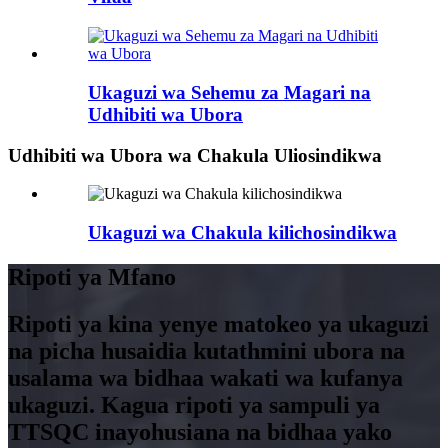
Ukaguzi wa Sehemu za Magari na
Udhibiti wa Ubora
Udhibiti wa Ubora wa Chakula Uliosindikwa
Ukaguzi wa Chakula kilichosindikwa
Ripoti ya Mfano
Ripoti ya kina yenye matokeo ya ukaguzi
na picha husaidia kutathmini ubora na
usalama wa bidhaa wakati wa kufanya
ukaguzi. Kagua ripoti ya sampuli ya
TTSQC inayohusiana na bidhaa yako