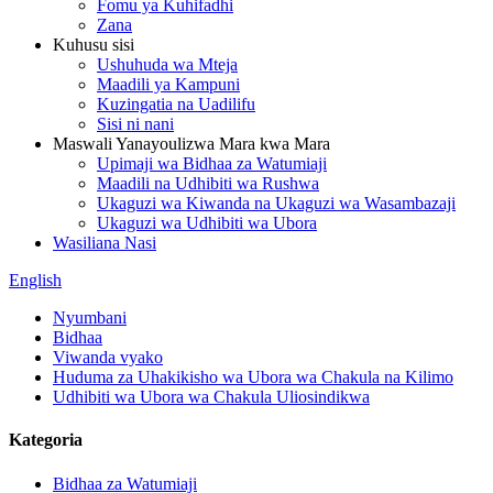
Fomu ya Kuhifadhi
Zana
Kuhusu sisi
Ushuhuda wa Mteja
Maadili ya Kampuni
Kuzingatia na Uadilifu
Sisi ni nani
Maswali Yanayoulizwa Mara kwa Mara
Upimaji wa Bidhaa za Watumiaji
Maadili na Udhibiti wa Rushwa
Ukaguzi wa Kiwanda na Ukaguzi wa Wasambazaji
Ukaguzi wa Udhibiti wa Ubora
Wasiliana Nasi
English
Nyumbani
Bidhaa
Viwanda vyako
Huduma za Uhakikisho wa Ubora wa Chakula na Kilimo
Udhibiti wa Ubora wa Chakula Uliosindikwa
Kategoria
Bidhaa za Watumiaji