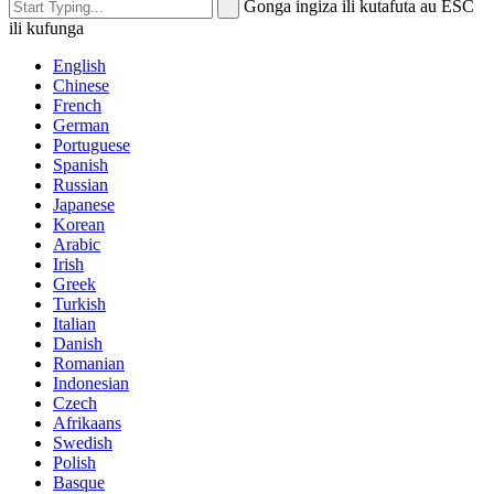
Gonga ingiza ili kutafuta au ESC
ili kufunga
English
Chinese
French
German
Portuguese
Spanish
Russian
Japanese
Korean
Arabic
Irish
Greek
Turkish
Italian
Danish
Romanian
Indonesian
Czech
Afrikaans
Swedish
Polish
Basque