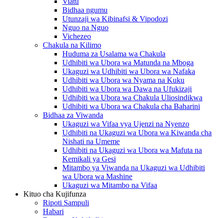
Viatu
Bidhaa ngumu
Utunzaji wa Kibinafsi & Vipodozi
Nguo na Nguo
Vichezeo
Chakula na Kilimo
Huduma za Usalama wa Chakula
Udhibiti wa Ubora wa Matunda na Mboga
Ukaguzi wa Udhibiti wa Ubora wa Nafaka
Udhibiti wa Ubora wa Nyama na Kuku
Udhibiti wa Ubora wa Dawa na Ufukizaji
Udhibiti wa Ubora wa Chakula Uliosindikwa
Udhibiti wa Ubora wa Chakula cha Baharini
Bidhaa za Viwanda
Ukaguzi wa Vifaa vya Ujenzi na Nyenzo
Udhibiti na Ukaguzi wa Ubora wa Kiwanda cha
Nishati na Umeme
Udhibiti na Ukaguzi wa Ubora wa Mafuta na
Kemikali ya Gesi
Mitambo ya Viwanda na Ukaguzi wa Udhibiti
wa Ubora wa Mashine
Ukaguzi wa Mitambo na Vifaa
Kituo cha Kujifunza
Ripoti Sampuli
Habari