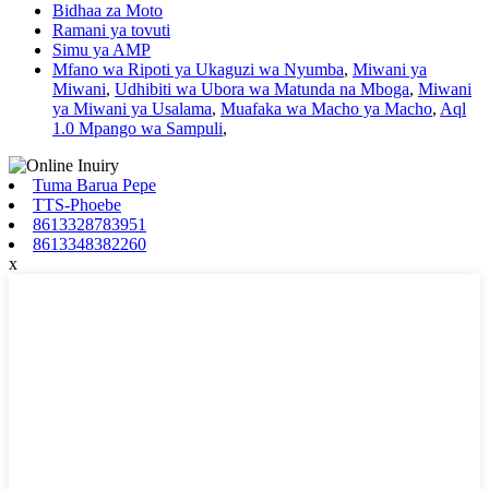
Bidhaa za Moto
Ramani ya tovuti
Simu ya AMP
Mfano wa Ripoti ya Ukaguzi wa Nyumba
,
Miwani ya
Miwani
,
Udhibiti wa Ubora wa Matunda na Mboga
,
Miwani
ya Miwani ya Usalama
,
Muafaka wa Macho ya Macho
,
Aql
1.0 Mpango wa Sampuli
,
Tuma Barua Pepe
TTS-Phoebe
8613328783951
8613348382260
x