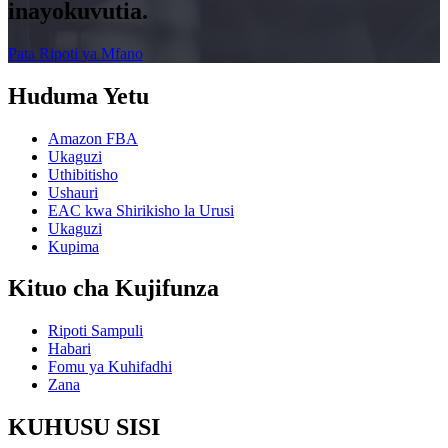
inayokuvutia.
Pata Ripoti ya Mfano
Huduma Yetu
Amazon FBA
Ukaguzi
Uthibitisho
Ushauri
EAC kwa Shirikisho la Urusi
Ukaguzi
Kupima
Kituo cha Kujifunza
Ripoti Sampuli
Habari
Fomu ya Kuhifadhi
Zana
KUHUSU SISI