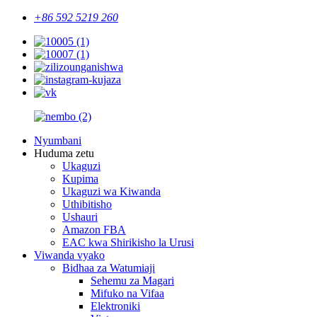
+86 592 5219 260
Nyumbani
Huduma zetu
Ukaguzi
Kupima
Ukaguzi wa Kiwanda
Uthibitisho
Ushauri
Amazon FBA
EAC kwa Shirikisho la Urusi
Viwanda vyako
Bidhaa za Watumiaji
Sehemu za Magari
Mifuko na Vifaa
Elektroniki