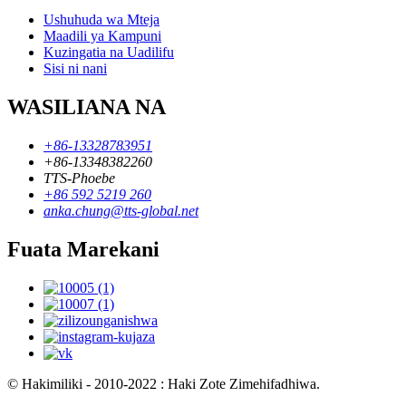
Ushuhuda wa Mteja
Maadili ya Kampuni
Kuzingatia na Uadilifu
Sisi ni nani
WASILIANA NA
+86-13328783951
+86-13348382260
TTS-Phoebe
+86 592 5219 260
anka.chung@tts-global.net
Fuata Marekani
© Hakimiliki - 2010-2022 : Haki Zote Zimehifadhiwa.