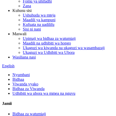
Fomu ya uhifadhi
Zana
Kuhusu sisi
Ushuhuda wa mteja
Maadili ya kampuni
Kufuata na uadilifu
Sisi ni nani
Maswali
Upimaji wa bidhaa za watumiaji
Maadili na udhibiti wa hongo
Ukaguzi wa kiwanda na ukaguzi wa wasambazaji
Ukaguzi wa Udhibiti wa Ubora
Wasiliana nasi
English
Nyumbani
Bidhaa
Viwanda vyako
Bidhaa za Viwanda
Udhibiti wa ubora wa mmea na nguvu
Jamii
Bidhaa za watumiaji