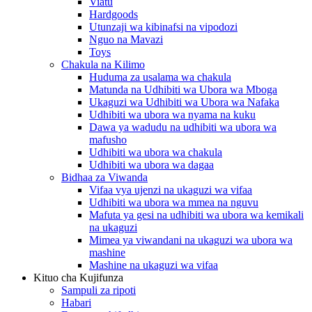
Viatu
Hardgoods
Utunzaji wa kibinafsi na vipodozi
Nguo na Mavazi
Toys
Chakula na Kilimo
Huduma za usalama wa chakula
Matunda na Udhibiti wa Ubora wa Mboga
Ukaguzi wa Udhibiti wa Ubora wa Nafaka
Udhibiti wa ubora wa nyama na kuku
Dawa ya wadudu na udhibiti wa ubora wa
mafusho
Udhibiti wa ubora wa chakula
Udhibiti wa ubora wa dagaa
Bidhaa za Viwanda
Vifaa vya ujenzi na ukaguzi wa vifaa
Udhibiti wa ubora wa mmea na nguvu
Mafuta ya gesi na udhibiti wa ubora wa kemikali
na ukaguzi
Mimea ya viwandani na ukaguzi wa ubora wa
mashine
Mashine na ukaguzi wa vifaa
Kituo cha Kujifunza
Sampuli za ripoti
Habari