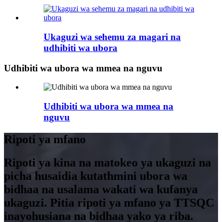
Ukaguzi wa sehemu za magari na
udhibiti wa ubora
Udhibiti wa ubora wa mmea na nguvu
Udhibiti wa ubora wa mmea na
nguvu
Ripoti ya mfano
Ripoti ya kina na matokeo ya ukaguzi na
picha husaidia kutathmini ubora wa
bidhaa na usalama wakati wa kufanya
ukaguzi. Pitia ripoti ya mfano ya TTSQC
inayohusiana na bidhaa yako ya riba.