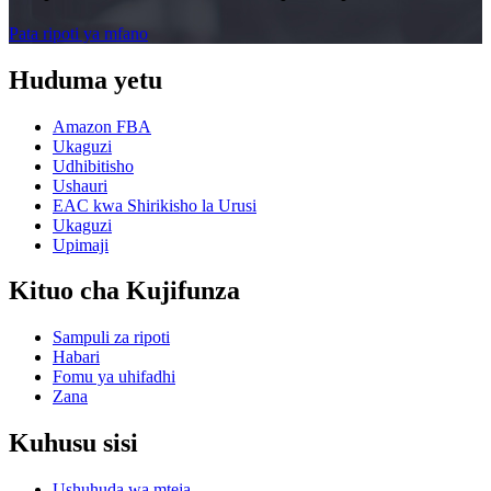
Pata ripoti ya mfano
Huduma yetu
Amazon FBA
Ukaguzi
Udhibitisho
Ushauri
EAC kwa Shirikisho la Urusi
Ukaguzi
Upimaji
Kituo cha Kujifunza
Sampuli za ripoti
Habari
Fomu ya uhifadhi
Zana
Kuhusu sisi
Ushuhuda wa mteja