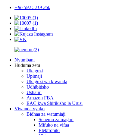
+86 592 5219 260
Nyumbani
Huduma zetu
Ukaguzi
Upimaji
Ukaguzi wa kiwanda
Udhibitisho
Ushauri
Amazon FBA
EAC kwa Shirikisho la Urusi
Viwanda vyako
Bidhaa za watumiaji
Sehemu za magari
Mifuko na vifaa
Elektroniki