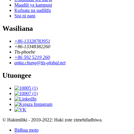
Maadili ya kampuni
Kufuata na uadilifu
Sisi ni nani
Wasiliana
+86-13328783951
+86-13348382260
Tts-phoebe
+86 592 5219 260
anka.chung@tts-global.net
Utuongee
© Hakimiliki - 2010-2022: Haki zote zimehifadhiwa.
Bidhaa moto