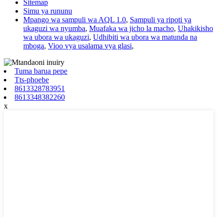
Sitemap
Simu ya rununu
Mpango wa sampuli wa AQL 1.0
,
Sampuli ya ripoti ya
ukaguzi wa nyumba
,
Muafaka wa jicho la macho
,
Uhakikisho
wa ubora wa ukaguzi
,
Udhibiti wa ubora wa matunda na
mboga
,
Vioo vya usalama vya glasi
,
Tuma barua pepe
Tts-phoebe
8613328783951
8613348382260
x