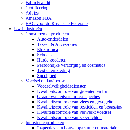
Fabrieksaudit
Certificering
Advies
Amazon FBA
EAC voor de Russische Federatie
Uw industrieën
Consumentenproducten
Auto-onderdelen
Tassen & Accessoires
Elektronica
Schoeisel
Harde goederen
Persoonlijke verzorging en cosmetica
Textiel en kleding
Speelgoed
Voedsel en landbouw
Voedselveiligheidsdiensten
Kwaliteitscontrole van groenten en fruit
Graankwaliteitscontrole-inspecties
Kwaliteitscontrole van vlees en gevogelte
Kwaliteitscontrole van pesticiden en begassing
Kwaliteitscontrole van verwerkt voedsel
Kwaliteitscontrole van zeevruchten
Industriële producten
Inspecties van bouwapparatuur en materialen