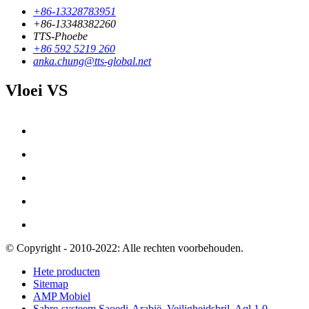
+86-13328783951
+86-13348382260
TTS-Phoebe
+86 592 5219 260
anka.chung@tts-global.net
Vloei VS
© Copyright - 2010-2022: Alle rechten voorbehouden.
Hete producten
Sitemap
AMP Mobiel
Sabre-systeem Saoedi-Arabië
,
Veiligheidsbril
,
Aql 1.0