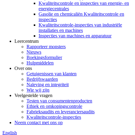
Kwaliteitscontrole en inspecties van energie- en
energiecentrales
Gasolie en chemicaliën Kwaliteitscontrole en
inspecties
Kwaliteitscontrole-inspecties van industriële
installaties en machines
Inspecties van machines en apparatuur
Leercentrum
Rapporteer monsters
Nieuws
Boekingsformulier
Hulpmiddelen
Over ons
Getuigenissen van klanten
Bedrijfswaarden
Naleving en integriteit
Wie wij zijn
Veelgestelde vragen
Testen van consumentenproducten
Ethiek en omkopingscontrole
Fabrieksaudits en leveranciersaudits
Kwaliteitscontrole-inspecties
Neem contact met ons op
English