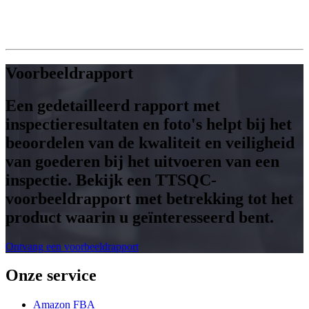
Voorbeeldrapport
Een gedetailleerd rapport met
inspectieresultaten en foto's helpt bij het
beoordelen van de kwaliteit en veiligheid
van goederen bij het uitvoeren van een
inspectie. Bekijk een TTSQC-
voorbeeldrapport met betrekking tot het
product waarin u geïnteresseerd bent.
Ontvang een voorbeeldrapport
Onze service
Amazon FBA