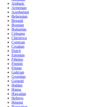
Amharic
Armenian
Azerbaijani
Belarusian
Bengali
Bosnian
Bulgarian
Cebuano
Chichewa
Corsican
Croatian
Dutch
Estonian
Filipino
Finnish
Frisian
Galician
Georgian
Gujarati
Haitian
Hausa
Hawaiian
Hebrew
Hmong
Hungarian