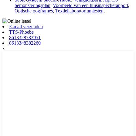
bemonsteringsplan
,
Voorbeeld van een huisinspectierapport
,
Optische oogframes
,
Textiellaboratoriumtesten
,
E-mail verzenden
TTS-Phoebe
8613328783951
8613348382260
x