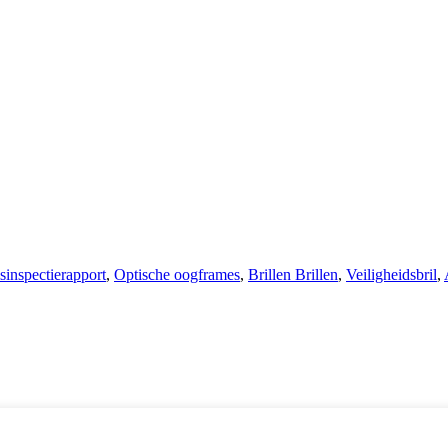
sinspectierapport
,
Optische oogframes
,
Brillen Brillen
,
Veiligheidsbril
,