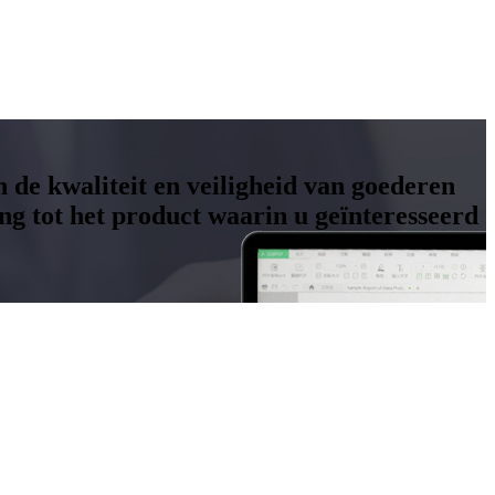
n de kwaliteit en veiligheid van goederen
g tot het product waarin u geïnteresseerd