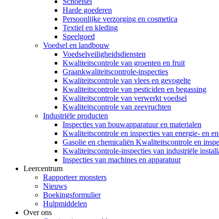
Schoeisel
Harde goederen
Persoonlijke verzorging en cosmetica
Textiel en kleding
Speelgoed
Voedsel en landbouw
Voedselveiligheidsdiensten
Kwaliteitscontrole van groenten en fruit
Graankwaliteitscontrole-inspecties
Kwaliteitscontrole van vlees en gevogelte
Kwaliteitscontrole van pesticiden en begassing
Kwaliteitscontrole van verwerkt voedsel
Kwaliteitscontrole van zeevruchten
Industriële producten
Inspecties van bouwapparatuur en materialen
Kwaliteitscontrole en inspecties van energie- en en
Gasolie en chemicaliën Kwaliteitscontrole en inspe
Kwaliteitscontrole-inspecties van industriële instal
Inspecties van machines en apparatuur
Leercentrum
Rapporteer monsters
Nieuws
Boekingsformulier
Hulpmiddelen
Over ons