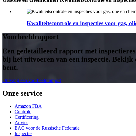
Kwaliteitscontrole en inspecties voor gas, ol
Voorbeeldrapport
Een gedetailleerd rapport met inspectieresu
bij het uitvoeren van een inspectie. Beki
bent.
Ontvang een voorbeeldrapport
Onze service
Amazon FBA
Controle
Certificering
Advies
EAC voor de Russische Federatie
Inspectie