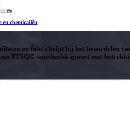
ie en chemicaliën
ltaten en foto's helpt bij het beoordelen va
jk een TTSQC-voorbeeldrapport met betrekkin