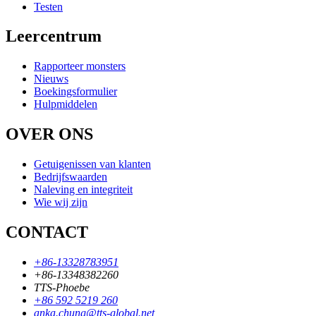
Testen
Leercentrum
Rapporteer monsters
Nieuws
Boekingsformulier
Hulpmiddelen
OVER ONS
Getuigenissen van klanten
Bedrijfswaarden
Naleving en integriteit
Wie wij zijn
CONTACT
+86-13328783951
+86-13348382260
TTS-Phoebe
+86 592 5219 260
anka.chung@tts-global.net