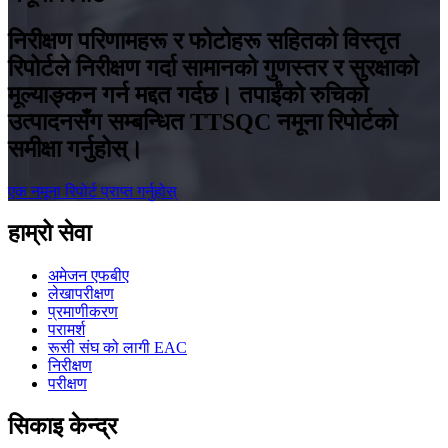
निरीक्षण परिणामहरू र फोटोहरू सहितको विस्तृत
रिपोर्टले निरीक्षण गर्दा सामानको गुणस्तर र सुरक्षाको
मूल्याङ्कन गर्न मद्दत गर्दछ। तपाईंको रुचिको
उत्पादनसँग सम्बन्धित TTSQC नमूना रिपोर्टको
समीक्षा गर्नुहोस्।
एक नमूना रिपोर्ट प्राप्त गर्नुहोस्
हाम्रो सेवा
अमेजन एफबीए
लेखापरीक्षण
प्रमाणीकरण
परामर्श
रूसी संघ को लागी EAC
निरीक्षण
परीक्षण
सिकाइ केन्द्र