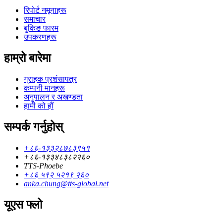
रिपोर्ट नमूनाहरू
समाचार
बुकिङ फारम
उपकरणहरू
हाम्रो बारेमा
ग्राहक प्रशंसापत्र
कम्पनी मानहरू
अनुपालन र अखण्डता
हामी को हौं
सम्पर्क गर्नुहोस्
+८६-१३३२८७८३९५१
+८६-१३३४८३८२२६०
TTS-Phoebe
+८६ ५९२ ५२१९ २६०
anka.chung@tts-global.net
यूएस फ्लो