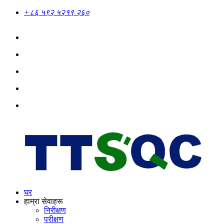
+८६ ५९२ ५२१९ २६०
घर
हाम्रा सेवाहरू
निरीक्षण
परीक्षण