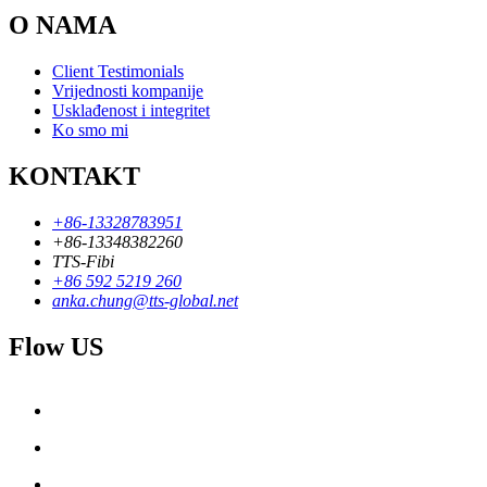
O NAMA
Client Testimonials
Vrijednosti kompanije
Usklađenost i integritet
Ko smo mi
KONTAKT
+86-13328783951
+86-13348382260
TTS-Fibi
+86 592 5219 260
anka.chung@tts-global.net
Flow US