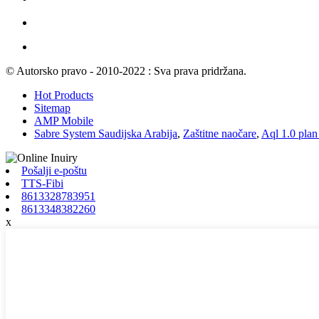
© Autorsko pravo - 2010-2022 : Sva prava pridržana.
Hot Products
Sitemap
AMP Mobile
Sabre System Saudijska Arabija
,
Zaštitne naočare
,
Aql 1.0 plan
Pošalji e-poštu
TTS-Fibi
8613328783951
8613348382260
x