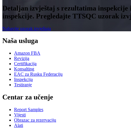
Detaljan izvještaj s rezultatima inspekcije
inspekcije. Pregledajte TTSQC uzorak izvje
Nabavite uzorak izvještaja
Naša usluga
Amazon FBA
Revizija
Certifikacija
Konsalting
EAC za Rusku Federaciju
Inspekcija
Testiranje
Centar za učenje
Report Samples
Vijesti
Obrazac za rezervaciju
Alati