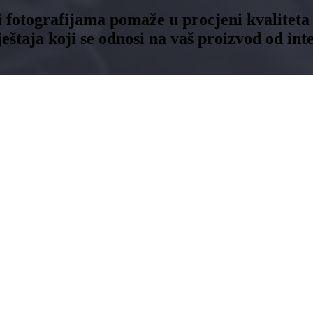
 i fotografijama pomaže u procjeni kvaliteta
štaja koji se odnosi na vaš proizvod od inte