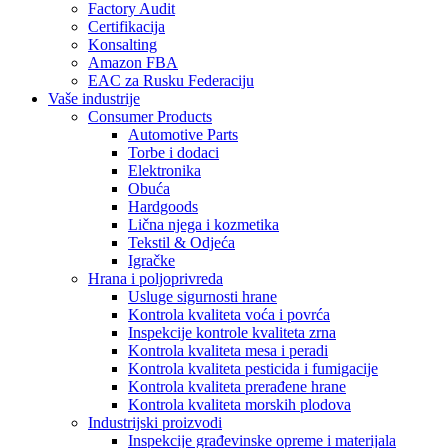
Factory Audit
Certifikacija
Konsalting
Amazon FBA
EAC za Rusku Federaciju
Vaše industrije
Consumer Products
Automotive Parts
Torbe i dodaci
Elektronika
Obuća
Hardgoods
Lična njega i kozmetika
Tekstil & Odjeća
Igračke
Hrana i poljoprivreda
Usluge sigurnosti hrane
Kontrola kvaliteta voća i povrća
Inspekcije kontrole kvaliteta zrna
Kontrola kvaliteta mesa i peradi
Kontrola kvaliteta pesticida i fumigacije
Kontrola kvaliteta prerađene hrane
Kontrola kvaliteta morskih plodova
Industrijski proizvodi
Inspekcije građevinske opreme i materijala