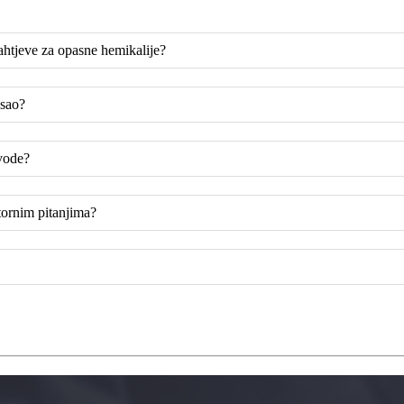
ahtjeve za opasne hemikalije?
osao?
zvode?
tornim pitanjima?