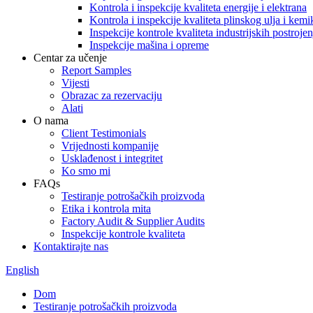
Kontrola i inspekcije kvaliteta energije i elektrana
Kontrola i inspekcije kvaliteta plinskog ulja i kemik
Inspekcije kontrole kvaliteta industrijskih postroje
Inspekcije mašina i opreme
Centar za učenje
Report Samples
Vijesti
Obrazac za rezervaciju
Alati
O nama
Client Testimonials
Vrijednosti kompanije
Usklađenost i integritet
Ko smo mi
FAQs
Testiranje potrošačkih proizvoda
Etika i kontrola mita
Factory Audit & Supplier Audits
Inspekcije kontrole kvaliteta
Kontaktirajte nas
English
Dom
Testiranje potrošačkih proizvoda