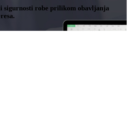
 i sigurnosti robe prilikom obavljanja
resa.