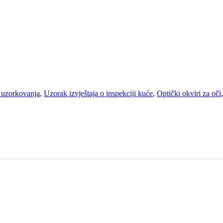
 uzorkovanja
,
Uzorak izvještaja o inspekciji kuće
,
Optički okviri za oči