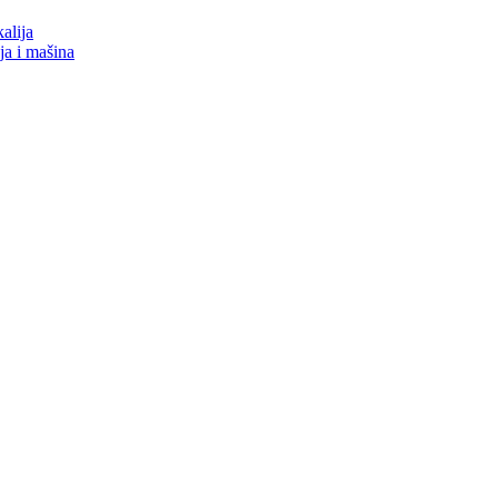
alija
nja i mašina