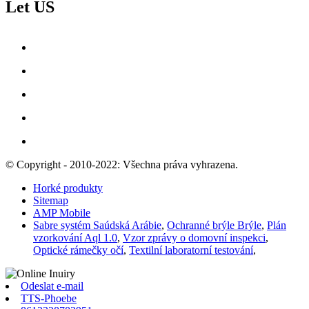
Let US
© Copyright - 2010-2022: Všechna práva vyhrazena.
Horké produkty
Sitemap
AMP Mobile
Sabre systém Saúdská Arábie
,
Ochranné brýle Brýle
,
Plán
vzorkování Aql 1.0
,
Vzor zprávy o domovní inspekci
,
Optické rámečky očí
,
Textilní laboratorní testování
,
Odeslat e-mail
TTS-Phoebe