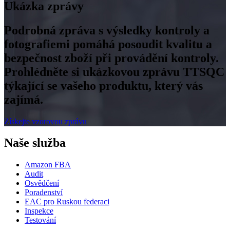
Ukázka zprávy
Podrobná zpráva s výsledky kontroly a
fotografiemi pomáhá posoudit kvalitu a
bezpečnost zboží při provádění kontroly.
Prohlédněte si ukázkovou zprávu TTSQC
týkající se vašeho produktu, který vás
zajímá.
Získejte vzorovou zprávu
Naše služba
Amazon FBA
Audit
Osvědčení
Poradenství
EAC pro Ruskou federaci
Inspekce
Testování