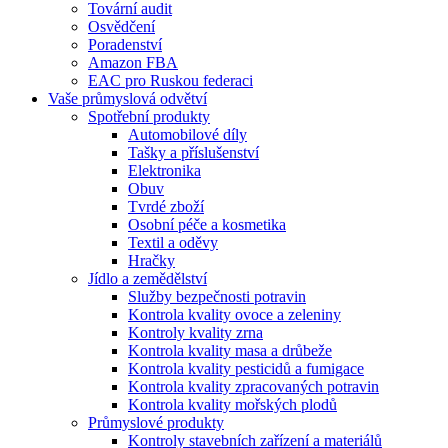
Tovární audit
Osvědčení
Poradenství
Amazon FBA
EAC pro Ruskou federaci
Vaše průmyslová odvětví
Spotřební produkty
Automobilové díly
Tašky a příslušenství
Elektronika
Obuv
Tvrdé zboží
Osobní péče a kosmetika
Textil a oděvy
Hračky
Jídlo a zemědělství
Služby bezpečnosti potravin
Kontrola kvality ovoce a zeleniny
Kontroly kvality zrna
Kontrola kvality masa a drůbeže
Kontrola kvality pesticidů a fumigace
Kontrola kvality zpracovaných potravin
Kontrola kvality mořských plodů
Průmyslové produkty
Kontroly stavebních zařízení a materiálů