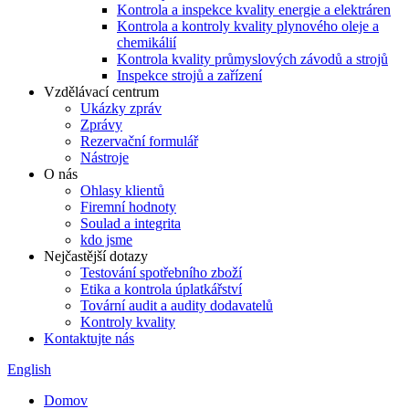
Kontrola a inspekce kvality energie a elektráren
Kontrola a kontroly kvality plynového oleje a
chemikálií
Kontrola kvality průmyslových závodů a strojů
Inspekce strojů a zařízení
Vzdělávací centrum
Ukázky zpráv
Zprávy
Rezervační formulář
Nástroje
O nás
Ohlasy klientů
Firemní hodnoty
Soulad a integrita
kdo jsme
Nejčastější dotazy
Testování spotřebního zboží
Etika a kontrola úplatkářství
Tovární audit a audity dodavatelů
Kontroly kvality
Kontaktujte nás
English
Domov