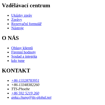
Vzdělávací centrum
Ukázky zpráv
Zprávy
Rezervační formulář
Nástroje
O NÁS
Ohlasy klientů
Firemní hodnoty
Soulad a integrita
kdo jsme
KONTAKT
+86-13328783951
+86-13348382260
TTS-Phoebe
+86 592 5219 260
anka.chung@tts-global.net