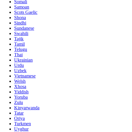
Somali
Samoan
Scots Gaelic
Shona
Sindhi
Sundanese
Swahili
Tajik
Tamil
Telugu
Thai
Ukrainian
Urdu
Uzbek
Vietnamese
Welsh
Xhosa
Yiddish
Yoruba
Zulu
Kinyarwanda
Tatar
Oriya
Turkmen
Uyghur