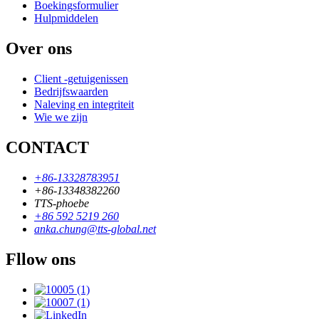
Boekingsformulier
Hulpmiddelen
Over ons
Client -getuigenissen
Bedrijfswaarden
Naleving en integriteit
Wie we zijn
CONTACT
+86-13328783951
+86-13348382260
TTS-phoebe
+86 592 5219 260
anka.chung@tts-global.net
Fllow ons