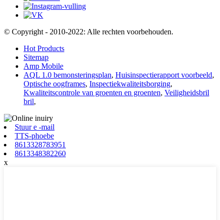
© Copyright - 2010-2022: Alle rechten voorbehouden.
Hot Products
Sitemap
Amp Mobile
AQL 1.0 bemonsteringsplan
,
Huisinspectierapport voorbeeld
,
Optische oogframes
,
Inspectiekwaliteitsborging
,
Kwaliteitscontrole van groenten en groenten
,
Veiligheidsbril
bril
,
Stuur e -mail
TTS-phoebe
8613328783951
8613348382260
x