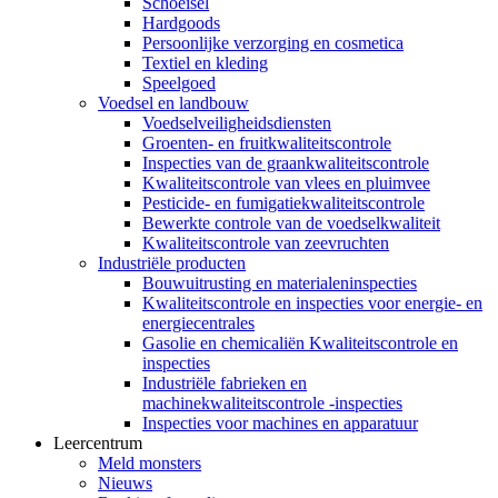
Schoeisel
Hardgoods
Persoonlijke verzorging en cosmetica
Textiel en kleding
Speelgoed
Voedsel en landbouw
Voedselveiligheidsdiensten
Groenten- en fruitkwaliteitscontrole
Inspecties van de graankwaliteitscontrole
Kwaliteitscontrole van vlees en pluimvee
Pesticide- en fumigatiekwaliteitscontrole
Bewerkte controle van de voedselkwaliteit
Kwaliteitscontrole van zeevruchten
Industriële producten
Bouwuitrusting en materialeninspecties
Kwaliteitscontrole en inspecties voor energie- en
energiecentrales
Gasolie en chemicaliën Kwaliteitscontrole en
inspecties
Industriële fabrieken en
machinekwaliteitscontrole -inspecties
Inspecties voor machines en apparatuur
Leercentrum
Meld monsters
Nieuws