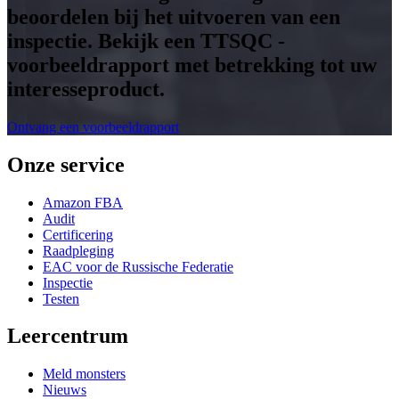
beoordelen bij het uitvoeren van een
inspectie. Bekijk een TTSQC -
voorbeeldrapport met betrekking tot uw
interesseproduct.
Ontvang een voorbeeldrapport
Onze service
Amazon FBA
Audit
Certificering
Raadpleging
EAC voor de Russische Federatie
Inspectie
Testen
Leercentrum
Meld monsters
Nieuws