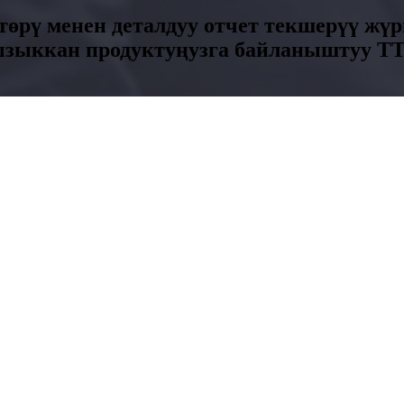
өрү менен деталдуу отчет текшерүү жүр
 Кызыккан продуктуңузга байланыштуу T