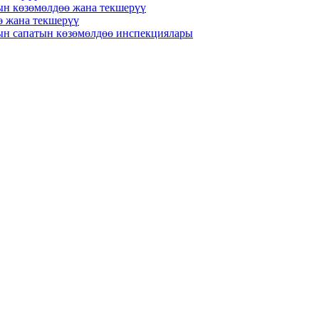
ын көзөмөлдөө жана текшерүү
ө жана текшерүү
н сапатын көзөмөлдөө инспекциялары