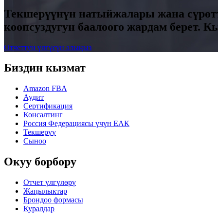
Текшерүүнүн натыйжалары жана сүрөтт
коопсуздугун баалоого жардам берет.
Отчеттун үлгүсүн алыңыз
Биздин кызмат
Amazon FBA
Аудит
Сертификация
Консалтинг
Россия Федерациясы үчүн ЕАК
Текшерүү
Сыноо
Окуу борбору
Отчет үлгүлөрү
Жаңылыктар
Брондоо формасы
Куралдар