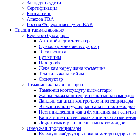
Заводдун аудити
Сертификация
Консалтинг
Amazon FBA
Россия Федерациясы үчүн ЕАК
Сиздин тармактарыңыз
Керектөө буюмдары
Автомобилдик тетиктер
Сумкалар жана аксессуарлар
Электроника
Бут кийим
Hardgoods
Жеке кам көрүү жана косметика
Текстиль жана кийим
Оюнчуктар
Тамак-аш жана айыл чарба
Тамак-аш коопсуздугу кызматтары
Жашылча-жемиштердин сапатын көзөмөлдөө
Дандын сапатын контролдоо инспекциялары
Эт жана канаттуулардын сапатын көзөмөлдөө
Пестициддердин жана фумигациянын сапаты
Кайра иштетилген тамак-аштын сапатын көз
Деңиз азыктарынын сапатын көзөмөлдөө
Өнөр жай продукциялары
Курулуш жабдууларын жана материалдарын т