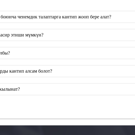
боюнча ченемдик талаптарга кантип жооп бере алат?
таасир этиши мүмкүн?
ылбы?
рды кантип алсам болот?
 кылынат?