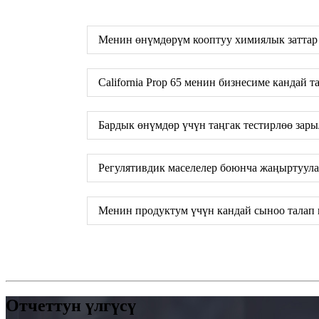
Менин өнүмдөрүм кооптуу химиялык заттар 
California Prop 65 менин бизнесиме кандай 
Бардык өнүмдөр үчүн таңгак тестирлөө зар
Регулятивдик маселелер боюнча жаңыртуула
Менин продуктум үчүн кандай сыноо талап
Отчеттун үлгүсү