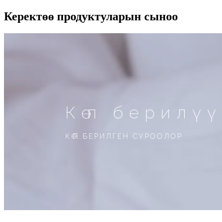
Керектөө продуктуларын сыноо
Көп берилү
КӨП БЕРИЛГЕН СУРООЛОР