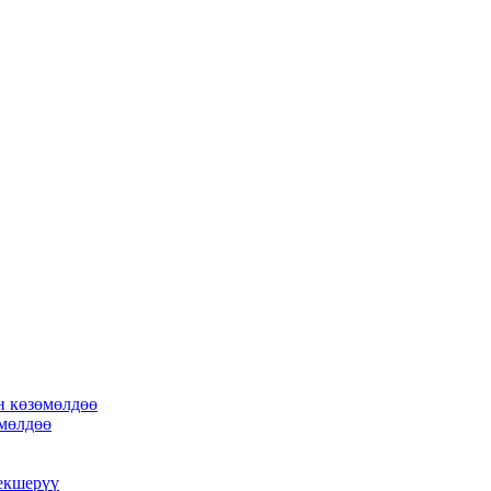
н көзөмөлдөө
өмөлдөө
екшерүү