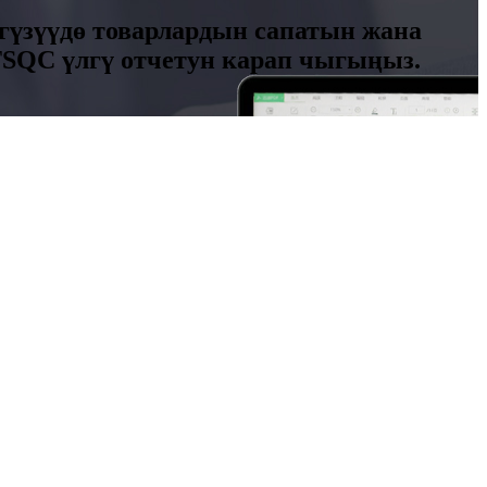
гүзүүдө товарлардын сапатын жана
TSQC үлгү отчетун карап чыгыңыз.