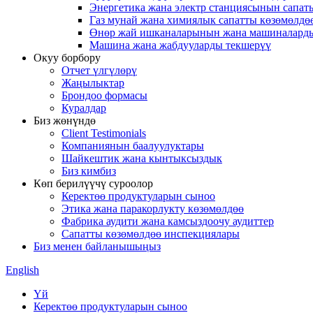
Энергетика жана электр станциясынын сапат
Газ мунай жана химиялык сапатты көзөмөлдө
Өнөр жай ишканаларынын жана машиналарды
Машина жана жабдууларды текшерүү
Окуу борбору
Отчет үлгүлөрү
Жаңылыктар
Брондоо формасы
Куралдар
Биз жөнүндө
Client Testimonials
Компаниянын баалуулуктары
Шайкештик жана кынтыксыздык
Биз кимбиз
Көп берилүүчү суроолор
Керектөө продуктуларын сыноо
Этика жана паракорлукту көзөмөлдөө
Фабрика аудити жана камсыздоочу аудиттер
Сапатты көзөмөлдөө инспекциялары
Биз менен байланышыңыз
English
Үй
Керектөө продуктуларын сыноо