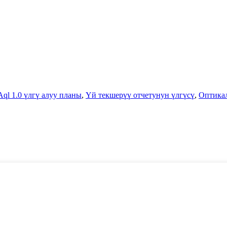
Aql 1.0 үлгү алуу планы
,
Үй текшерүү отчетунун үлгүсү
,
Оптикал