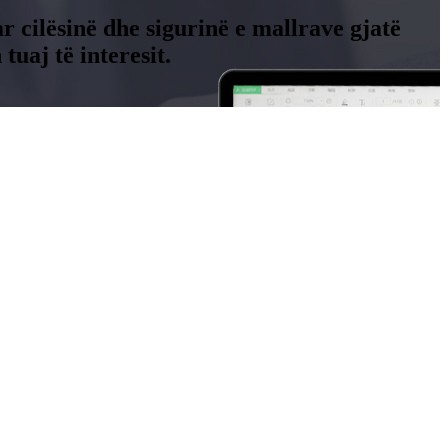
r cilësinë dhe sigurinë e mallrave gjatë
uaj të interesit.