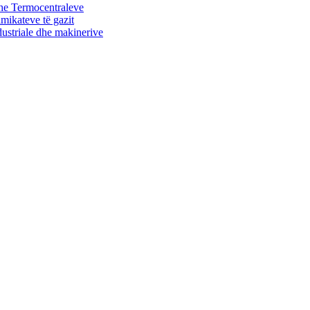
dhe Termocentraleve
imikateve të gazit
ndustriale dhe makinerive