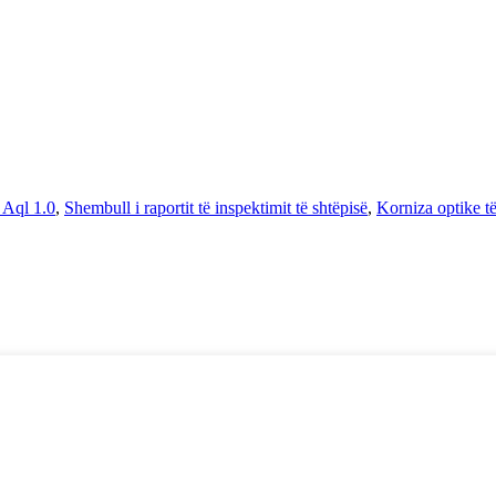
 Aql 1.0
,
Shembull i raportit të inspektimit të shtëpisë
,
Korniza optike t