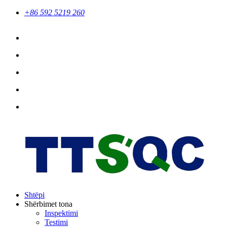
+86 592 5219 260
Shtëpi
Shërbimet tona
Inspektimi
Testimi