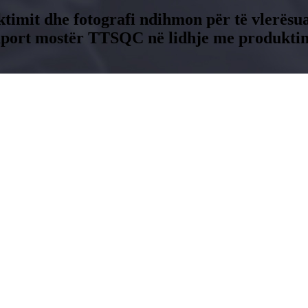
ktimit dhe fotografi ndihmon për të vlerësua
raport mostër TTSQC në lidhje me produktin t