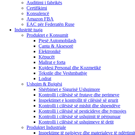
Auditimi i fabrikës
Certifikimi
Konsulencë
Amazon FBA
EAC për Federatën Ruse
Industritë tuaja
Produktet e Konsumit
Pjesë Automobilash
Çanta & Aksesorë
Elektronikë
Këpucët
Mallrat e forta
Kujdesi Personal dhe Kozmetikë
Tekstile dhe Veshmbathje
Lodrat
Ushqim & Bujqësi
Shërbimet e Sigurisë Ushqimore
Kontrolli i cilësisë së frutave dhe perimeve
Inspektimet e kontrollit të cilësisë së grurit
Kontrolli i cilësisë së mishit dhe shpendëve
Kontrolli i cilësisë së pesticideve dhe tymosjes
Kontrolli i cilësisë së ushqimit të përpunuar
Kontrolli i cilësisë së ushqimeve të detit
Produktet Industriale
Inspektime të pajisjeve dhe materialeve të ndërtimi