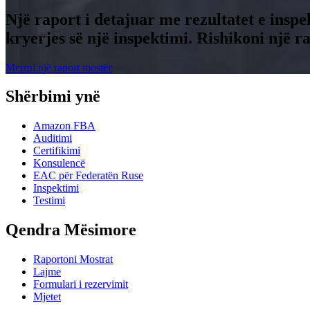
Një raport i detajuar me rezultatet e inspe
kryerjes së një inspektimi. Rishikoni një 
Merrni një raport mostër
Shërbimi ynë
Amazon FBA
Auditimi
Certifikimi
Konsulencë
EAC për Federatën Ruse
Inspektimi
Testimi
Qendra Mësimore
Raportoni Mostrat
Lajme
Formulari i rezervimit
Mjetet