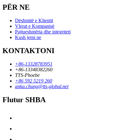
PËR NE
Dëshmitë e Klientit
Vlerat e Kompanisë
Pajtueshmëria dhe integriteti
Kush jemi ne
KONTAKTONI
+86-13328783951
+86-13348382260
TTS-Phoebe
+86 592 5219 260
anka.chung@tts-global.net
Flutur SHBA