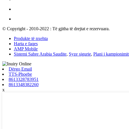
© Copyright - 2010-2022 : Të gjitha të drejtat e rezervuara.
Produkte të nxehta
Harta e faqes
AMP Mobile
Sistemi Sabre Arabia Saudite
,
Syze sigurie
,
Plani i kampionimit
Dërgo Email
TTS-Phoebe
8613328783951
8613348382260
x