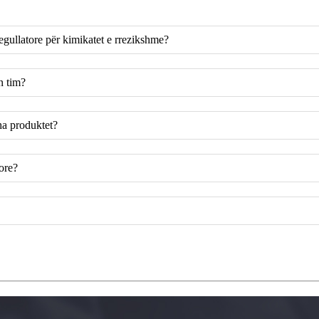
egullatore për kimikatet e rrezikshme?
n tim?
tha produktet?
tore?