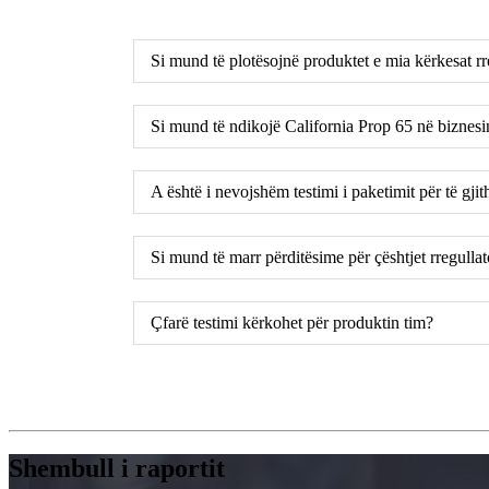
Si mund të plotësojnë produktet e mia kërkesat rr
Si mund të ndikojë California Prop 65 në biznesi
A është i nevojshëm testimi i paketimit për të gji
Si mund të marr përditësime për çështjet rregulla
Çfarë testimi kërkohet për produktin tim?
Shembull i raportit