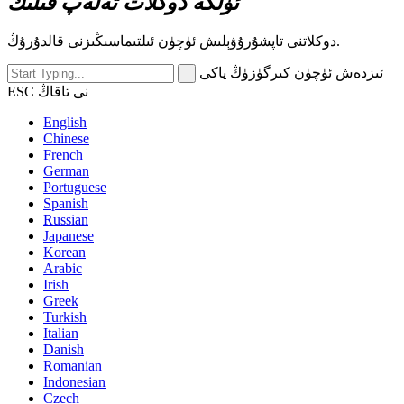
ئۈلگە دوكلات تەلەپ قىلىڭ
دوكلاتنى تاپشۇرۇۋېلىش ئۈچۈن ئىلتىماسىڭىزنى قالدۇرۇڭ.
ئىزدەش ئۈچۈن كىرگۈزۈڭ ياكى
ESC نى تاقاڭ
English
Chinese
French
German
Portuguese
Spanish
Russian
Japanese
Korean
Arabic
Irish
Greek
Turkish
Italian
Danish
Romanian
Indonesian
Czech