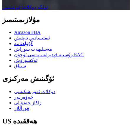
ئۈلگە دوكلاتقا ئېرىشىش
مۇلازىمىتىمىز
Amazon FBA
ئىقتىسادىي تەپتىش
گۇۋاھنامە
مەسلىھەت سوراش
رۇسىيە فېدېراتسىيەسى ئۈچۈن EAC
تەكشۈرۈش
سىناق
ئۆگىنىش مەركىزى
دوكلات ئەۋرىشكىسى
خەۋەرلەر
زاكاز جەدۋىلى
قوراللار
US ھەققىدە