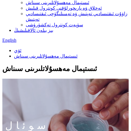
ئىستېمال مەھسۇلاتلىرىنى سىناش
ئەخلاق ۋە پارىخورلۇقنى كونترول قىلىش
زاۋۇت ئىقتىسادىي تەپتىش ۋە تەمىنلىگۈچى ئىقتىسادىي
تەپتىش
سۈپەت كونترول تەكشۈرۈشى
بىز بىلەن ئالاقىلىشىڭ
English
ئۆي
ئىستېمال مەھسۇلاتلىرىنى سىناش
ئىستېمال مەھسۇلاتلىرىنى سىناش
سوئال