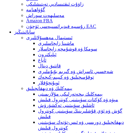
زاۋۇت ئىقتىسادىي تەپتىشلىكى
گۇۋاھنامە
مەسلىھەت سوراش
Amazon FBA
رۇسىيە فېدېراتسىيەسى ئۈچۈن EAC
سانائىتىڭىز
ئىستېمال مەھسۇلاتلىرى
ماشىنا زاپچاسلىرى
سومكا ۋە قوشۇمچە زاپچاسلار
ئېلېكترون
ئاياغ
قاتتىق دېتال
شەخسىي ئاسراش ۋە گىرىم بۇيۇملىرى
توقۇمىچىلىق ۋە كىيىم-كېچەك
ئويۇنچۇقلار
يېمەكلىك ۋە دېھقانچىلىق
يېمەكلىك بىخەتەرلىكى مۇلازىمىتى
مېۋە ۋە كۆكتات سۈپىتىنى كونترول قىلىش
ئاشلىق سۈپىتىنى تەكشۈرۈش
گۆش ۋە ئۆي قۇشلىرىنىڭ سۈپىتىنى كونترول
قىلىش
دېھقانچىلىق دورىسى ۋە ئىس-تۈتەك سۈپىتىنى
كونترول قىلىش