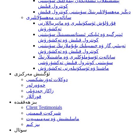
پىششىقلاپ ئىشلەنگەن يېمەكلىك سۈپىتىنى
كونترول قىلىش
دېڭىز مەھسۇلاتلىرىنىڭ سۈپىتىنى كونترول قىلىش
سانائەت مەھسۇلاتلىرى
قۇرۇلۇش ئۈسكۈنىلىرى ۋە ماتېرىياللارنى
تەكشۈرۈش
ئېنېرگىيە ۋە ئېلېكتر ئىستانسىسىنىڭ سۈپىتىنى
كونترول قىلىش ۋە تەكشۈرۈش
تەبىئىي گاز ۋە خىمىيىلىك بۇيۇملارنىڭ سۈپىتىنى
كونترول قىلىش ۋە تەكشۈرۈش
سانائەت ئۆسۈملۈكلىرى ۋە ماشىنىلارنىڭ
سۈپىتىنى كونترول قىلىش تەكشۈرۈشى
ماشىنا ۋە ئۈسكۈنىلەرنى تەكشۈرۈش
ئۆگىنىش مەركىزى
دوكلات ئەۋرىشكىسى
خەۋەرلەر
زاكاز جەدۋىلى
قوراللار
بىز ھەققىدە
Client Testimonials
شىركەت قىممىتى
ماسلىشىش ۋە سەمىمىيەت
بىز كىم
سوئال