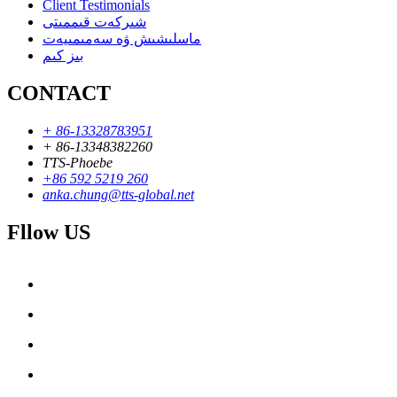
Client Testimonials
شىركەت قىممىتى
ماسلىشىش ۋە سەمىمىيەت
بىز كىم
CONTACT
+ 86-13328783951
+ 86-13348382260
TTS-Phoebe
+86 592 5219 260
anka.chung@tts-global.net
Fllow US