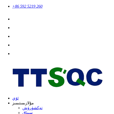
+86 592 5219 260
ئۆي
مۇلازىمىتىمىز
تەكشۈرۈش
سىناق