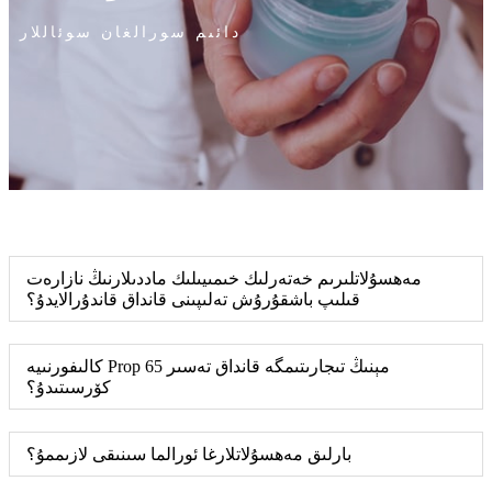
دائىم سورالغان سوئاللار
مەھسۇلاتلىرىم خەتەرلىك خىمىيىلىك ماددىلارنىڭ نازارەت
قىلىپ باشقۇرۇش تەلىپىنى قانداق قاندۇرالايدۇ؟
كالىفورنىيە Prop 65 مېنىڭ تىجارىتىمگە قانداق تەسىر
كۆرسىتىدۇ؟
بارلىق مەھسۇلاتلارغا ئورالما سىنىقى لازىممۇ؟