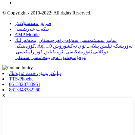
© Copyright - 2010-2022: All rights Reserved.
قىزىق مەھسۇلاتلار
بېكەت خەرىتىسى
AMP Mobile
سابىر سىستېمىسى سەئۇدى ئەرەبىستان
,
بىخەتەرلىك
Aql 1.0 ئەۋرىشكە ئېلىش پىلانى
,
ئۆي تەكشۈرۈش
,
كۆزەينىكى
دوكلاتى ئەۋرىشكىسى
,
ئوپتىكىلىق كۆز رامكىسى
,
,
توقۇمىچىلىق تەجرىبىخانىسى سىنىقى
ئېلېكترونلۇق خەت ئەۋەتىڭ
TTS-Phoebe
8613328783951
8613348382260
x