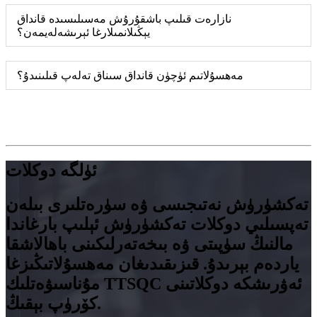
نازارەت قىلىپ باشقۇرۇش مەسىلىسىدە قانداق
يېڭىلانمىلارغا ئېرىشەلەيمەن؟
مەھسۇلاتىم ئۈچۈن قانداق سىناق تەلەپ قىلىنىدۇ؟
ئۈلگە دوكلات
تەكشۈرۈش نەتىجىسى ۋە سۈرەتلىرى بىلەن
تەپسىلىي دوكلات تەكشۈرۈش ئېلىپ بارغاندا
مالنىڭ سۈپىتى ۋە بىخەتەرلىكىنى باھالاشقا
ياردەم بېرىدۇ. قىزىقىدىغان مەھسۇلاتىڭىزغا
مۇناسىۋەتلىك TTSQC ئەۋرىشكە دوكلاتىنى
كۆرۈپ بېقىڭ.