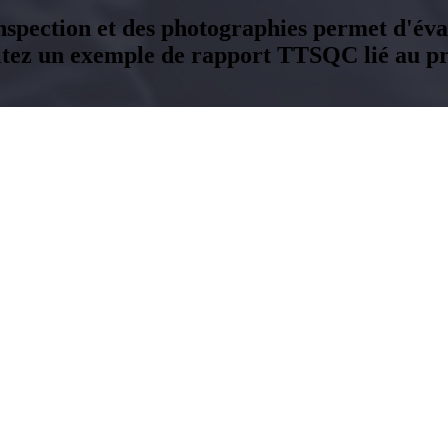
inspection et des photographies permet d'éval
ltez un exemple de rapport TTSQC lié au pro