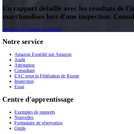
Un rapport détaillé avec les résultats de l'
marchandises lors d'une inspection. Consu
Obtenez un exemple de rapport
Notre service
Amazon Expédié par Amazon
Audit
Attestation
Consultant
EAC pour la Fédération de Russie
Inspection
Essai
Centre d'apprentissage
Exemples de rapports
Nouvelles
Formulaire de réservation
Outils