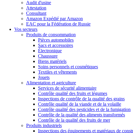
Audit d'usine
Attestation
Consultant
Amazon Expédié par Amazon
EAC pour la Fédération de Russie
Vos secteurs
Produits de consommation
Pièces automobiles
Sacs et accessoires
Électronique
Chaussure
Biens matériels
Soins personnels et cosmétiques
Textiles et vêtements
Jouets
Alimentation et agriculture
Services de sécurité alimentaire
Contrôle qualité des fruits et légumes
Inspections de contrôle de la qualité des grains
Contrôle qualité de la viande et de la volaille
Contrôle qualité des pesticides et de la fumigation
Contrôle de la qualité des aliments transformés
Contrôle de la qualité des fruits de mer
Produits industriels
Inspections des équipements et matériaux de const