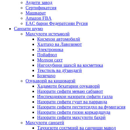
Аудити завод
Сертификатсия
Машварат
Amazon FBA
EAC барои Федератсияи Русия
Саноати шумо
Маҳсулоти истеъмолӣ
Қисмҳои автомобилӣ
Халтаҳо ва Лавозимот
Электроника
Пойафзол
Молҳои сахт
Нигоҳубини шахсӣ ва косметика
Текстиль ва дӯзандагӣ
Бозичаҳо
Озуқаворӣ ва кишоварзӣ
Хадамоти бехатарии озуқаворӣ
Назорати сифати меваю сабзавот
Инспекцияхои назорати сифати галла
Назорати сифати гушт ва парранда
Назорати сифати пеститсидҳо ва фумигасия
Назорати сифати ғизои коркардшуда
Назорати сифати маҳсулоти баҳрӣ
Маҳсулоти саноатӣ
Таҷҳизоти сохтмонӣ ва санҷиши мавод