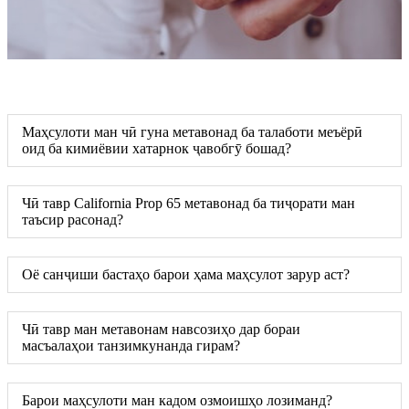
Маҳсулоти ман чӣ гуна метавонад ба талаботи меъёрӣ
оид ба кимиёвии хатарнок ҷавобгӯ бошад?
Чӣ тавр California Prop 65 метавонад ба тиҷорати ман
таъсир расонад?
Оё санҷиши бастаҳо барои ҳама маҳсулот зарур аст?
Чӣ тавр ман метавонам навсозиҳо дар бораи
масъалаҳои танзимкунанда гирам?
Барои маҳсулоти ман кадом озмоишҳо лозиманд?