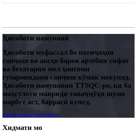
Ҳисоботи намунавӣ
Ҳисоботи муфассал бо натиҷаҳои
санҷиш ва аксҳо барои арзёбии сифат
ва бехатарии мол ҳангоми
гузаронидани санҷиш кӯмак мекунад.
Ҳисоботи намунавии TTSQC-ро, ки ба
маҳсулоти мавриди таваҷҷӯҳи шумо
марбут аст, баррасӣ кунед.
Ҳисоботи намунавӣ гиред
Хидмати мо