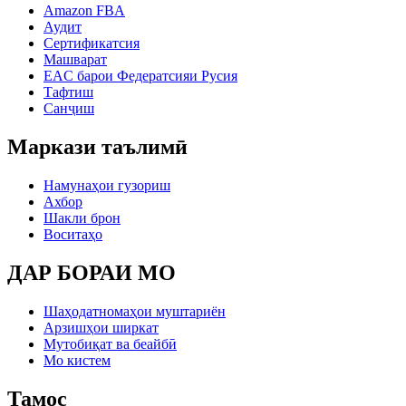
Amazon FBA
Аудит
Сертификатсия
Машварат
EAC барои Федератсияи Русия
Тафтиш
Санҷиш
Маркази таълимӣ
Намунаҳои гузориш
Ахбор
Шакли брон
Воситаҳо
ДАР БОРАИ МО
Шаҳодатномаҳои муштариён
Арзишҳои ширкат
Мутобиқат ва беайбӣ
Мо кистем
Тамос