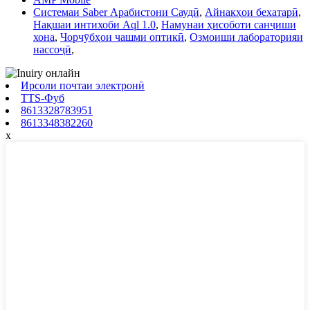
Системаи Saber Арабистони Саудӣ
,
Айнакҳои бехатарӣ
,
Нақшаи интихоби Aql 1.0
,
Намунаи ҳисоботи санҷиши
хона
,
Чорчӯбҳои чашми оптикӣ
,
Озмоиши лабораторияи
нассоҷӣ
,
Ирсоли почтаи электронӣ
TTS-Фуб
8613328783951
8613348382260
x