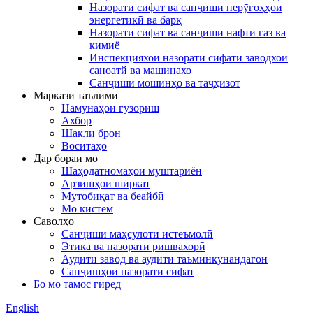
Назорати сифат ва санҷиши нерӯгоҳҳои
энергетикӣ ва барқ
Назорати сифат ва санҷиши нафти газ ва
кимиё
Инспекцияхои назорати сифати заводхои
саноатй ва машинахо
Санҷиши мошинҳо ва таҷҳизот
Маркази таълимӣ
Намунаҳои гузориш
Ахбор
Шакли брон
Воситаҳо
Дар бораи мо
Шаҳодатномаҳои муштариён
Арзишҳои ширкат
Мутобиқат ва беайбӣ
Мо кистем
Саволҳо
Санҷиши маҳсулоти истеъмолӣ
Этика ва назорати ришвахорӣ
Аудити завод ва аудити таъминкунандагон
Санҷишҳои назорати сифат
Бо мо тамос гиред
English