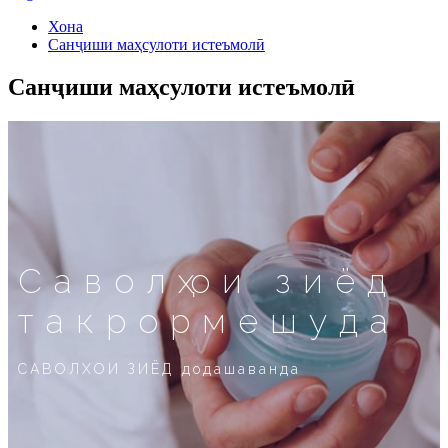
Хона
Санҷиши маҳсулоти истеъмолӣ
Санҷиши маҳсулоти истеъмолӣ
Саволҳои зиёд
такрормешуда
САВОЛХОИ ЗИЁД додашаванда