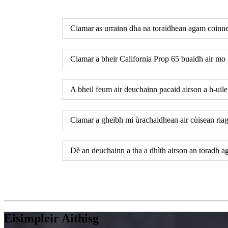
Ciamar as urrainn dha na toraidhean agam coinne
Ciamar a bheir California Prop 65 buaidh air m
A bheil feum air deuchainn pacaid airson a h-uile
Ciamar a gheibh mi ùrachaidhean air cùisean ria
Dè an deuchainn a tha a dhìth airson an toradh 
Eisimpleir Aithisg