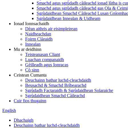
Smachd agus sgrùdadh càileachd ionad lùtha is c
Smachd agus sgrùdadh càileachd gas Ola & Ceim
Sgrùdaidhean Smachd Càileachd Lusan Gnìomhach
Sgrùdaidhean Innealan & Uidheam
Ionad Ionnsachaidh
Dèan aithris air eisimpleirean
Naidheachdan
Foirm Clàraidh
Innealan
Mu ar deidhinn
Teisteanasan Cliant
Luachan companaidh
Gèilleadh agus Ionracas
Cò sinn
Ceistean Cumanta
Deuchainn bathar luchd-cleachdaidh
Beusachd & Smachd Brìbearachd
Sgrùdadh Factaraidh & Sgrùdaidhean Solaraiche
Sgrùdaidhean Smachd Càileachd
Cuir fios thugainn
English
Dhachaigh
Deuchainn bathar luchd-cleachdaidh