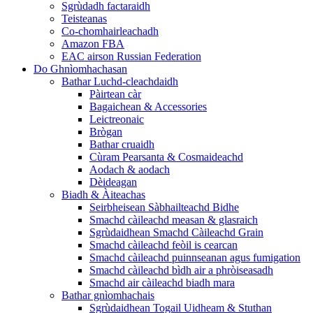
Sgrùdadh factaraidh
Teisteanas
Co-chomhairleachadh
Amazon FBA
EAC airson Russian Federation
Do Ghnìomhachasan
Bathar Luchd-cleachdaidh
Pàirtean càr
Bagaichean & Accessories
Leictreonaic
Brògan
Bathar cruaidh
Cùram Pearsanta & Cosmaideachd
Aodach & aodach
Dèideagan
Biadh & Àiteachas
Seirbheisean Sàbhailteachd Bidhe
Smachd càileachd measan & glasraich
Sgrùdaidhean Smachd Càileachd Grain
Smachd càileachd feòil is cearcan
Smachd càileachd puinnseanan agus fumigation
Smachd càileachd bìdh air a phròiseasadh
Smachd air càileachd biadh mara
Bathar gnìomhachais
Sgrùdaidhean Togail Uidheam & Stuthan