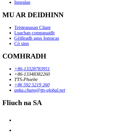
Innealan
MU AR DEIDHINN
Teisteanasan Cliant
Luachan companaidh
Gèilleadh agus Ionracas
Cò sinn
COMHRADH
+86-13328783951
+86-13348382260
TTS-Phoebe
+86 592 5219 260
anka.chung@tts-global.net
Fliuch na SA