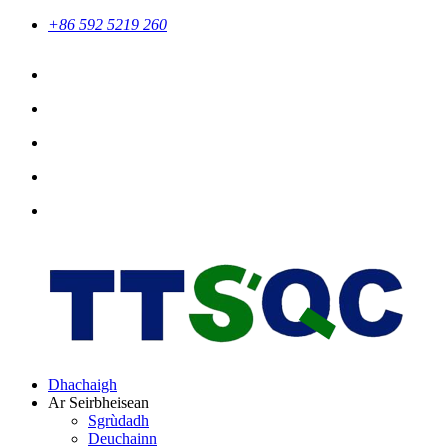
+86 592 5219 260
Dhachaigh
Ar Seirbheisean
Sgrùdadh
Deuchainn