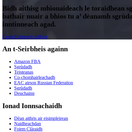
Bidh aithisg mhionaideach le toraidhean s
bathair nuair a bhios tu a’ dèanamh sgrùd
inntinneach agad.
Faigh Eisimpleir Aithisg
An t-Seirbheis againn
Amazon FBA
Sgrùdadh
Teisteanas
Co-chomhairleachadh
EAC airson Russian Federation
Sgrùdadh
Deuchainn
Ionad Ionnsachaidh
Dèan aithris air eisimpleirean
Naidheachdan
Foirm Clàraidh