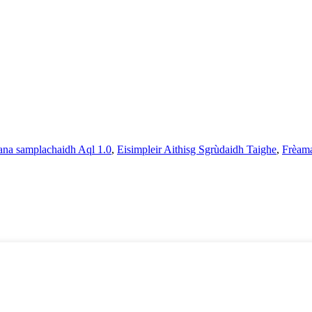
ana samplachaidh Aql 1.0
,
Eisimpleir Aithisg Sgrùdaidh Taighe
,
Frèama