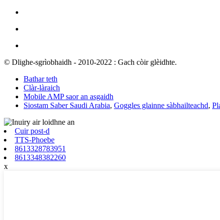
© Dlighe-sgrìobhaidh - 2010-2022 : Gach còir glèidhte.
Bathar teth
Clàr-làraich
Mobile AMP saor an asgaidh
Siostam Saber Saudi Arabia
,
Goggles glainne sàbhailteachd
,
Pl
Cuir post-d
TTS-Phoebe
8613328783951
8613348382260
x