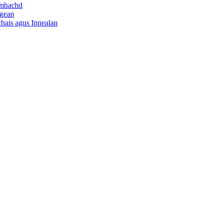
umhachd
igean
ais agus Innealan