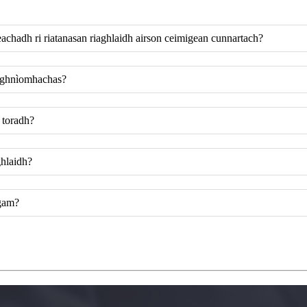
achadh ri riatanasan riaghlaidh airson ceimigean cunnartach?
o ghnìomhachas?
 toradh?
ghlaidh?
agam?