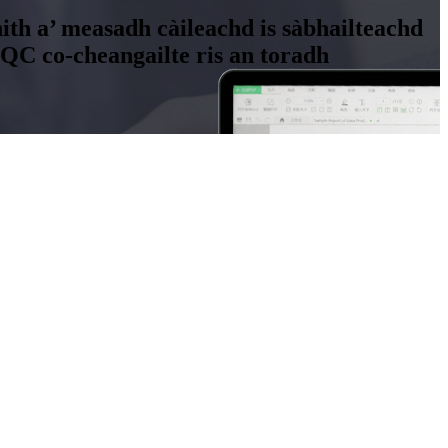
ith a’ measadh càileachd is sàbhailteachd
SQC co-cheangailte ris an toradh