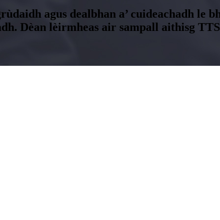
grùdaidh agus dealbhan a’ cuideachadh le bh
adh. Dèan lèirmheas air sampall aithisg TT