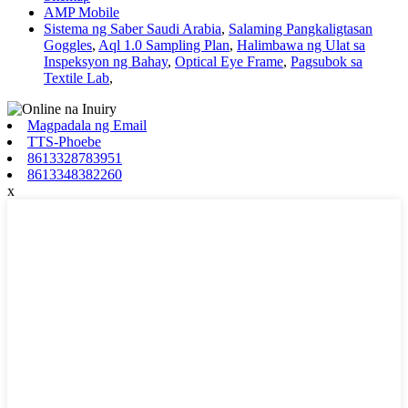
AMP Mobile
Sistema ng Saber Saudi Arabia
,
Salaming Pangkaligtasan
Goggles
,
Aql 1.0 Sampling Plan
,
Halimbawa ng Ulat sa
Inspeksyon ng Bahay
,
Optical Eye Frame
,
Pagsubok sa
Textile Lab
,
Magpadala ng Email
TTS-Phoebe
8613328783951
8613348382260
x