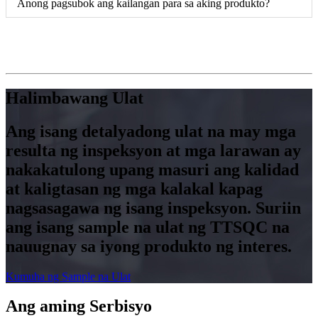
Anong pagsubok ang kailangan para sa aking produkto?
Halimbawang Ulat
Ang isang detalyadong ulat na may mga
resulta ng inspeksyon at mga larawan ay
nakakatulong upang masuri ang kalidad
at kaligtasan ng mga kalakal kapag
nagsasagawa ng isang inspeksyon. Suriin
ang isang sample na ulat ng TTSQC na
nauugnay sa iyong produkto ng interes.
Kumuha ng Sample na Ulat
Ang aming Serbisyo