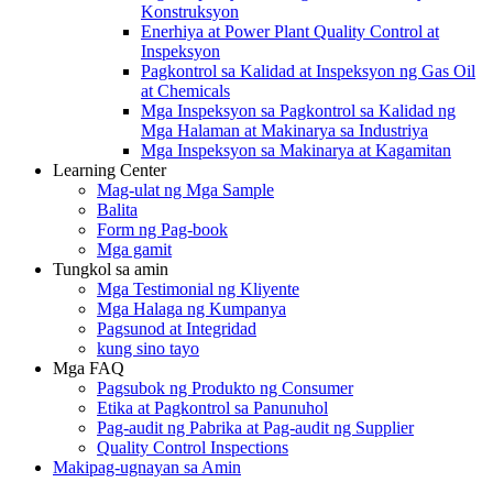
Konstruksyon
Enerhiya at Power Plant Quality Control at
Inspeksyon
Pagkontrol sa Kalidad at Inspeksyon ng Gas Oil
at Chemicals
Mga Inspeksyon sa Pagkontrol sa Kalidad ng
Mga Halaman at Makinarya sa Industriya
Mga Inspeksyon sa Makinarya at Kagamitan
Learning Center
Mag-ulat ng Mga Sample
Balita
Form ng Pag-book
Mga gamit
Tungkol sa amin
Mga Testimonial ng Kliyente
Mga Halaga ng Kumpanya
Pagsunod at Integridad
kung sino tayo
Mga FAQ
Pagsubok ng Produkto ng Consumer
Etika at Pagkontrol sa Panunuhol
Pag-audit ng Pabrika at Pag-audit ng Supplier
Quality Control Inspections
Makipag-ugnayan sa Amin