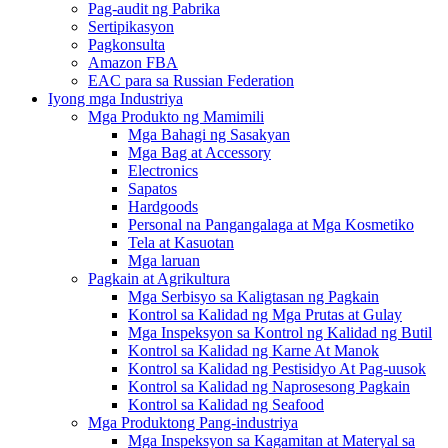
Pag-audit ng Pabrika
Sertipikasyon
Pagkonsulta
Amazon FBA
EAC para sa Russian Federation
Iyong mga Industriya
Mga Produkto ng Mamimili
Mga Bahagi ng Sasakyan
Mga Bag at Accessory
Electronics
Sapatos
Hardgoods
Personal na Pangangalaga at Mga Kosmetiko
Tela at Kasuotan
Mga laruan
Pagkain at Agrikultura
Mga Serbisyo sa Kaligtasan ng Pagkain
Kontrol sa Kalidad ng Mga Prutas at Gulay
Mga Inspeksyon sa Kontrol ng Kalidad ng Butil
Kontrol sa Kalidad ng Karne At Manok
Kontrol sa Kalidad ng Pestisidyo At Pag-uusok
Kontrol sa Kalidad ng Naprosesong Pagkain
Kontrol sa Kalidad ng Seafood
Mga Produktong Pang-industriya
Mga Inspeksyon sa Kagamitan at Materyal sa