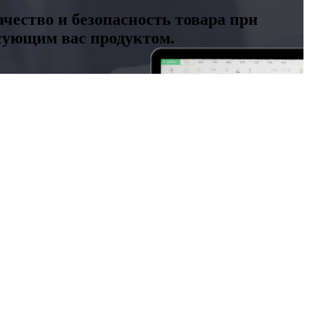
чество и безопасность товара при
есующим вас продуктом.