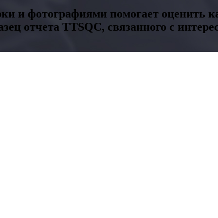
рки и фотографиями помогает оценить ка
азец отчета TTSQC, связанного с интер