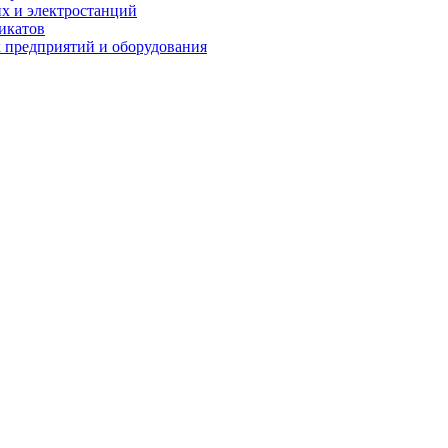
их и электростанций
микатов
 предприятий и оборудования