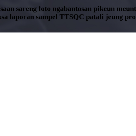
ksaan sareng foto ngabantosan pikeun meun
ksa laporan sampel TTSQC patali jeung pro