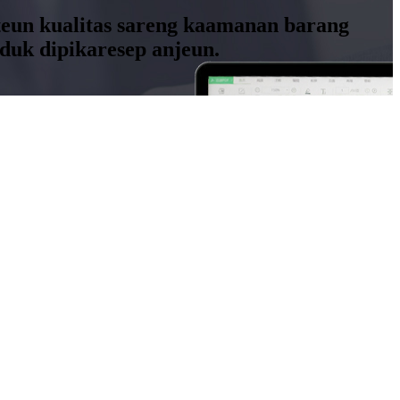
teun kualitas sareng kaamanan barang
duk dipikaresep anjeun.