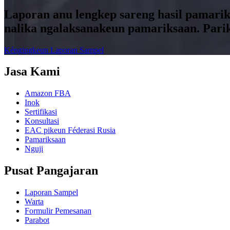
Laporan anu lengkep sareng hasil pamari
nalika ngalaksanakeun pamariksaan. Pari
Kéngingkeun Laporan Sampel
Jasa Kami
Amazon FBA
Inok
Sertifikasi
Konsultasi
EAC pikeun Féderasi Rusia
Pamariksaan
Nguji
Pusat Pangajaran
Laporan Sampel
Warta
Formulir Pemesanan
Parabot