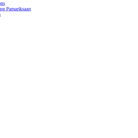
ons
eng Pamariksaan
n