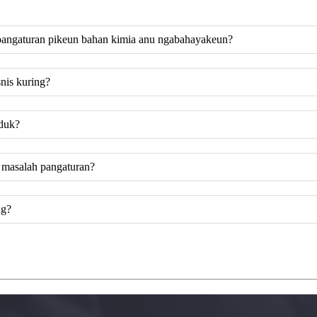
pangaturan pikeun bahan kimia anu ngabahayakeun?
nis kuring?
oduk?
 masalah pangaturan?
ng?