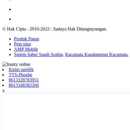
© Hak Cipta - 2010-2022 : Sadaya Hak Ditangtayungan.
Produk Panas
Peta situs
AMP Mobile
Sistem Saber Saudi Arabia
,
Kacamata Kasalametan Kacamata
,
Kirim surélék
TTS-Phoebe
8613328783951
8613348382260
x