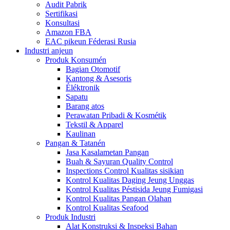
Audit Pabrik
Sertifikasi
Konsultasi
Amazon FBA
EAC pikeun Féderasi Rusia
Industri anjeun
Produk Konsumén
Bagian Otomotif
Kantong & Asesoris
Éléktronik
Sapatu
Barang atos
Perawatan Pribadi & Kosmétik
Tekstil & Apparel
Kaulinan
Pangan & Tatanén
Jasa Kasalametan Pangan
Buah & Sayuran Quality Control
Inspections Control Kualitas sisikian
Kontrol Kualitas Daging Jeung Unggas
Kontrol Kualitas Péstisida Jeung Fumigasi
Kontrol Kualitas Pangan Olahan
Kontrol Kualitas Seafood
Produk Industri
Alat Konstruksi & Inspeksi Bahan