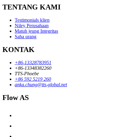
TENTANG KAMI
Testimonials klien
Niley Perusahaan
Matuh jeung Integritas
Saha urang
KONTAK
+86-13328783951
+86-13348382260
TTS-Phoebe
+86 592 5219 260
anka.chung@tts-global.net
Flow AS