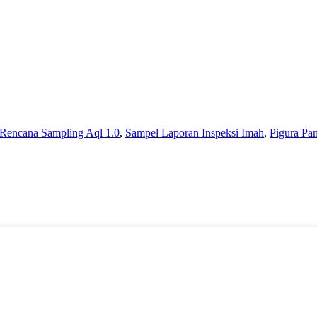
Rencana Sampling Aql 1.0
,
Sampel Laporan Inspeksi Imah
,
Pigura Pa