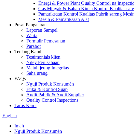
Énergi & Power Plant Quality Control na Inspecti
Gas Minyak & Bahan Kimia Kontrol Kualitas sar
Pamariksaan Kontrol Kualitas Pabrik sareng Mesi
Mesin & Pamariksaan Alat
Pusat Pangajaran
Laporan Sampel
Warta
Formulir Pemesanan
Parabot
Tentang Kami
Testimonials klien
Niley Perusahaan
Matuh jeung Integritas
Saha urang
FAQs
Nguji Produk Konsumén
Etika & Kontrol Suap
Audit Pabrik & Audit Supplier
Quality Control Inspections
Taros Kami
English
Imah
Nguji Produk Konsumén