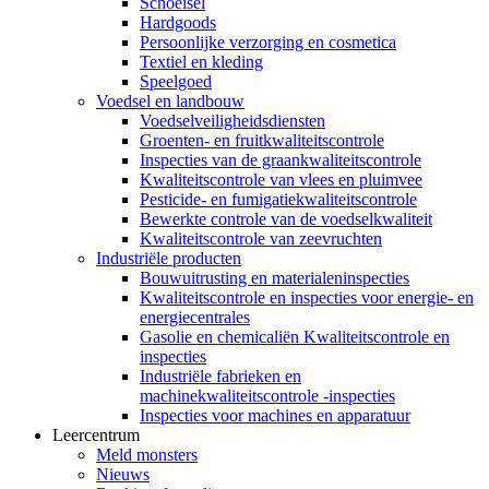
Schoeisel
Hardgoods
Persoonlijke verzorging en cosmetica
Textiel en kleding
Speelgoed
Voedsel en landbouw
Voedselveiligheidsdiensten
Groenten- en fruitkwaliteitscontrole
Inspecties van de graankwaliteitscontrole
Kwaliteitscontrole van vlees en pluimvee
Pesticide- en fumigatiekwaliteitscontrole
Bewerkte controle van de voedselkwaliteit
Kwaliteitscontrole van zeevruchten
Industriële producten
Bouwuitrusting en materialeninspecties
Kwaliteitscontrole en inspecties voor energie- en
energiecentrales
Gasolie en chemicaliën Kwaliteitscontrole en
inspecties
Industriële fabrieken en
machinekwaliteitscontrole -inspecties
Inspecties voor machines en apparatuur
Leercentrum
Meld monsters
Nieuws