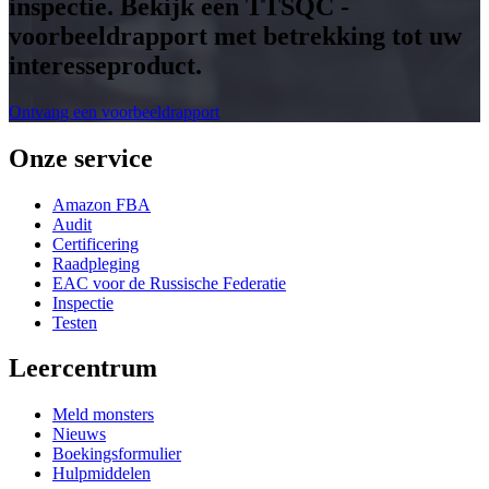
inspectie. Bekijk een TTSQC -
voorbeeldrapport met betrekking tot uw
interesseproduct.
Ontvang een voorbeeldrapport
Onze service
Amazon FBA
Audit
Certificering
Raadpleging
EAC voor de Russische Federatie
Inspectie
Testen
Leercentrum
Meld monsters
Nieuws
Boekingsformulier
Hulpmiddelen