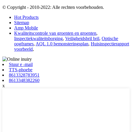
© Copyright - 2010-2022: Alle rechten voorbehouden.
Hot Products
Sitemap
Amp Mobile
Kwaliteitscontrole van groenten en groenten
,
Inspectiekwaliteitsborging
,
Veiligheidsbril bril
,
Optische
oogframes
,
AQL 1.0 bemonsteringsplan
,
Huisinspectierapport
voorbeeld
,
Stuur e -mail
TTS-phoebe
8613328783951
8613348382260
x