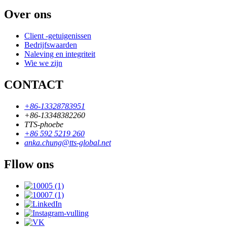
Over ons
Client -getuigenissen
Bedrijfswaarden
Naleving en integriteit
Wie we zijn
CONTACT
+86-13328783951
+86-13348382260
TTS-phoebe
+86 592 5219 260
anka.chung@tts-global.net
Fllow ons