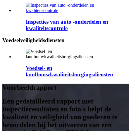
Inspecties van auto -onderdelen en
kwaliteitscontrole
Voedselveiligheidsdiensten
Voedsel- en
landbouwkwaliteitsborgingsdiensten
Voorbeeldrapport
Een gedetailleerd rapport met
inspectieresultaten en foto's helpt de
kwaliteit en veiligheid van goederen te
beoordelen bij het uitvoeren van een