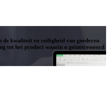
n de kwaliteit en veiligheid van goederen
g tot het product waarin u geïnteresseerd