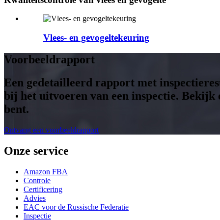
Vlees- en gevogeltekeuring
Voorbeeldrapport
Een gedetailleerd rapport met inspectieresu
bij het uitvoeren van een inspectie. Beki
bent.
Ontvang een voorbeeldrapport
Onze service
Amazon FBA
Controle
Certificering
Advies
EAC voor de Russische Federatie
Inspectie