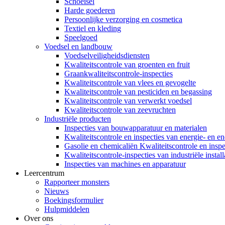
Schoeisel
Harde goederen
Persoonlijke verzorging en cosmetica
Textiel en kleding
Speelgoed
Voedsel en landbouw
Voedselveiligheidsdiensten
Kwaliteitscontrole van groenten en fruit
Graankwaliteitscontrole-inspecties
Kwaliteitscontrole van vlees en gevogelte
Kwaliteitscontrole van pesticiden en begassing
Kwaliteitscontrole van verwerkt voedsel
Kwaliteitscontrole van zeevruchten
Industriële producten
Inspecties van bouwapparatuur en materialen
Kwaliteitscontrole en inspecties van energie- en en
Gasolie en chemicaliën Kwaliteitscontrole en inspe
Kwaliteitscontrole-inspecties van industriële instal
Inspecties van machines en apparatuur
Leercentrum
Rapporteer monsters
Nieuws
Boekingsformulier
Hulpmiddelen
Over ons