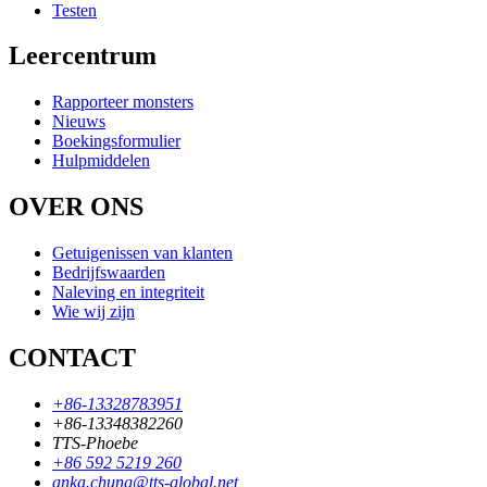
Testen
Leercentrum
Rapporteer monsters
Nieuws
Boekingsformulier
Hulpmiddelen
OVER ONS
Getuigenissen van klanten
Bedrijfswaarden
Naleving en integriteit
Wie wij zijn
CONTACT
+86-13328783951
+86-13348382260
TTS-Phoebe
+86 592 5219 260
anka.chung@tts-global.net