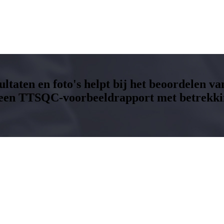
ltaten en foto's helpt bij het beoordelen va
jk een TTSQC-voorbeeldrapport met betrekkin