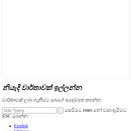
නියැදි වාර්තාවක් ඉල්ලන්න
වාර්තාවක් ලබා ගැනීමට ඔබගේ අයදුම්පත තබන්න.
සෙවීමට enter හෝ වසා දැමීමට
ESC ඔබන්න
English