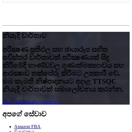
නියැදි වාර්තාව
පරීක්‍ෂණ ප්‍රතිඵල සහ ඡායාරූප සහිත
සවිස්තර වාර්තාවක් පරීක්‍ෂණයක් සිදු
කිරීමේදී භාණ්ඩවල ගුණාත්මකභාවය සහ
ආරක්‍ෂාව තක්සේරු කිරීමට උපකාරී වේ.
ඔබ කැමති නිෂ්පාදනයට අදාළ TTSQC
නියැදි වාර්තාවක් සමාලෝචනය කරන්න.
නියැදි වාර්තාවක් ලබා ගන්න
අපගේ සේවාව
Amazon FBA
විගණනය