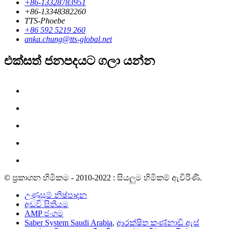
+86-13328783951
+86-13348382260
TTS-Phoebe
+86 592 5219 260
anka.chung@tts-global.net
එක්සත් ජනපදයට ගලා යන්න
© ප්‍රකාශන හිමිකම - 2010-2022 : සියලුම හිමිකම් ඇවිරිණි.
උණුසුම් නිෂ්පාදන
අඩවි සිතියම
AMP ජංගම
Saber System Saudi Arabia
,
ආරක්ෂිත කණ්නාඩි ඇස්