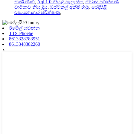
කණ්ණාඩි
,
Aql 1.0 නියැදි සැලැස්ම
,
නිවාස පරීක්ෂණ
වාර්තාව නියැදිය
,
ඔප්ටිකල් අක්ෂි රාමු
,
රෙදිපිළි
රසායනාගාර පරීක්ෂණ
,
ඊමේල් යවන්න
TTS-Phoebe
8613328783951
8613348382260
x