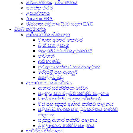
කර්මාන්තශාලා විගණනය
සහතික කිරීම
උපදේශනය
Amazon FBA
රුසියානු සමූහාණ්ඩුව සඳහා EAC
ඔබේ කර්මාන්ත
පාරිභෝගික නිෂ්පාදන
වාහන අමතර කොටස්
බෑග් සහ උපාංග
ඉලෙක්ට්රොනික උපකරණ
පාවහන්
දෘඪ භාණ්ඩ
පුද්ගලික සත්කාර සහ ආලේපන
රෙදිපිළි සහ ඇඟලුම්
සෙල්ලම් බඩු
ආහාර සහ කෘෂිකර්මය
ආහාර සුරක්ෂිතතා සේවා
පළතුරු සහ එළවළු තත්ත්ව පාලනය
ධාන්ය තත්ත්ව පාලන පරීක්ෂණ
මස් සහ කුකුළු ආහාර තත්ත්ව පාලනය
පළිබෝධනාශක සහ ධූමකරණය තත්ත්ව
පාලනය
සැකසූ ආහාර තත්ත්ව පාලනය
මුහුදු ආහාර තත්ත්ව පාලනය
කාර්මික නිෂ්පාදන