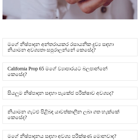
මගේ නිෂ්පාදන අන්තරායකර රසායනික ද්‍රව්‍ය සඳහා
නියාමන අවශ්‍යතා සපුරාලන්නේ කෙසේද?
California Prop 65 මගේ ව්‍යාපාරයට බලපාන්නේ
කෙසේද?
සියලුම නිෂ්පාදන සඳහා පැකේජ පරීක්ෂාව අවශ්‍යද?
නියාමන ගැටළු පිළිබඳ යාවත්කාලීන ලබා ගත හැක්කේ
කෙසේද?
මගේ නිෂ්පාදනය සඳහා අවශ්‍ය පරීක්ෂණ මොනවාද?