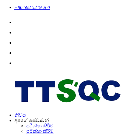
+86 592 5219 260
නිවස
අපගේ සේවාවන්
පරීක්ෂා කිරීම
පරීක්ෂා කිරීම