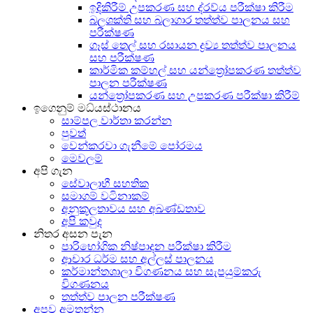
ඉදිකිරීම් උපකරණ සහ ද්රව්ය පරීක්ෂා කිරීම
බලශක්ති සහ බලාගාර තත්ත්ව පාලනය සහ
පරීක්ෂණ
ගෑස් තෙල් සහ රසායන ද්‍රව්‍ය තත්ත්ව පාලනය
සහ පරීක්ෂණ
කාර්මික කම්හල් සහ යන්ත්‍රෝපකරණ තත්ත්ව
පාලන පරීක්ෂණ
යන්ත්‍රෝපකරණ සහ උපකරණ පරීක්ෂා කිරීම්
ඉගෙනුම් මධ්යස්ථානය
සාම්පල වාර්තා කරන්න
පුවත්
වෙන්කරවා ගැනීමේ පෝරමය
මෙවලම්
අපි ගැන
සේවාලාභී සහතික
සමාගම් වටිනාකම්
අනුකූලතාවය සහ අඛණ්ඩතාව
අපි කවුද
නිතර අසන පැන
පාරිභෝගික නිෂ්පාදන පරීක්ෂා කිරීම
ආචාර ධර්ම සහ අල්ලස් පාලනය
කර්මාන්තශාලා විගණනය සහ සැපයුම්කරු
විගණනය
තත්ත්ව පාලන පරීක්ෂණ
අපව අමතන්න