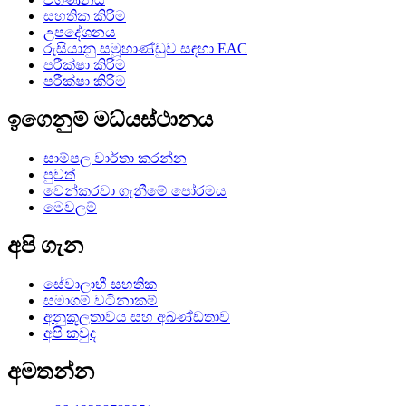
සහතික කිරීම
උපදේශනය
රුසියානු සමූහාණ්ඩුව සඳහා EAC
පරීක්ෂා කිරීම
පරීක්ෂා කිරීම
ඉගෙනුම් මධ්යස්ථානය
සාම්පල වාර්තා කරන්න
පුවත්
වෙන්කරවා ගැනීමේ පෝරමය
මෙවලම්
අපි ගැන
සේවාලාභී සහතික
සමාගම් වටිනාකම්
අනුකූලතාවය සහ අඛණ්ඩතාව
අපි කවුද
අමතන්න