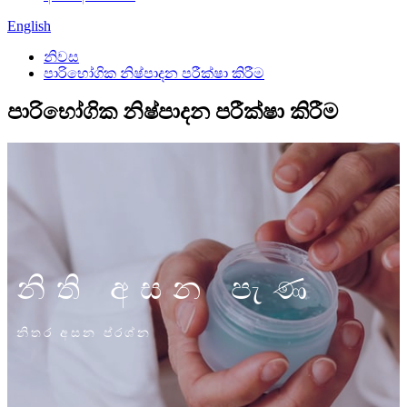
English
නිවස
පාරිභෝගික නිෂ්පාදන පරීක්ෂා කිරීම
පාරිභෝගික නිෂ්පාදන පරීක්ෂා කිරීම
නිති අසන පැණ
නිතර අසන ප්රශ්න