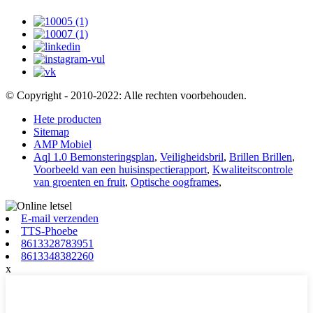
© Copyright - 2010-2022: Alle rechten voorbehouden.
Hete producten
Sitemap
AMP Mobiel
Aql 1.0 Bemonsteringsplan
,
Veiligheidsbril
,
Brillen Brillen
,
Voorbeeld van een huisinspectierapport
,
Kwaliteitscontrole
van groenten en fruit
,
Optische oogframes
,
E-mail verzenden
TTS-Phoebe
8613328783951
8613348382260
x