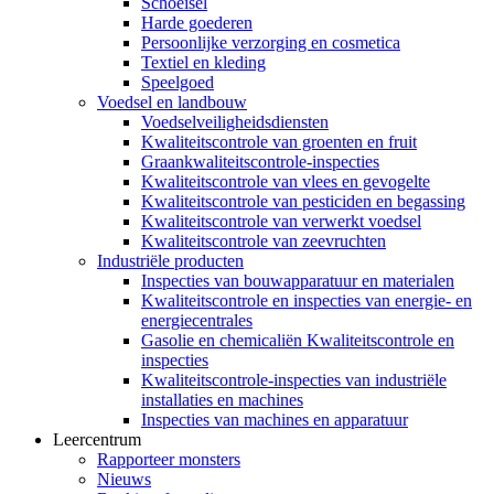
Schoeisel
Harde goederen
Persoonlijke verzorging en cosmetica
Textiel en kleding
Speelgoed
Voedsel en landbouw
Voedselveiligheidsdiensten
Kwaliteitscontrole van groenten en fruit
Graankwaliteitscontrole-inspecties
Kwaliteitscontrole van vlees en gevogelte
Kwaliteitscontrole van pesticiden en begassing
Kwaliteitscontrole van verwerkt voedsel
Kwaliteitscontrole van zeevruchten
Industriële producten
Inspecties van bouwapparatuur en materialen
Kwaliteitscontrole en inspecties van energie- en
energiecentrales
Gasolie en chemicaliën Kwaliteitscontrole en
inspecties
Kwaliteitscontrole-inspecties van industriële
installaties en machines
Inspecties van machines en apparatuur
Leercentrum
Rapporteer monsters
Nieuws