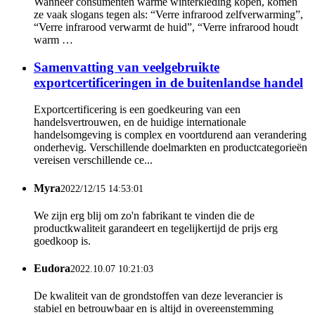
Wanneer consumenten warme winterkleding kopen, komen
ze vaak slogans tegen als: “Verre infrarood zelfverwarming”,
“Verre infrarood verwarmt de huid”, “Verre infrarood houdt
warm …
Samenvatting van veelgebruikte
exportcertificeringen in de buitenlandse handel
Exportcertificering is een goedkeuring van een
handelsvertrouwen, en de huidige internationale
handelsomgeving is complex en voortdurend aan verandering
onderhevig. Verschillende doelmarkten en productcategorieën
vereisen verschillende ce...
Myra
2022/12/15 14:53:01
We zijn erg blij om zo'n fabrikant te vinden die de
productkwaliteit garandeert en tegelijkertijd de prijs erg
goedkoop is.
Eudora
2022.10.07 10:21:03
De kwaliteit van de grondstoffen van deze leverancier is
stabiel en betrouwbaar en is altijd in overeenstemming