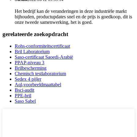
Het bedrijf kan de veranderingen in deze industriële markt
bijhouden, productupdates snel en de prijs is goedkoop, dit is
onze tweede samenwerking, het is goed.
gerelateerde zoekopdracht
Rohs-conformiteitscertificaat
Bril Laboratorium
Saso-certificaat Saoedi-Arabië
PPAP-niveau 3
Brilbescherming
Chemisch testlaboratorium
Sedex 4 pijler
Aql-voorbeeldmaattabel
Bsci-audit
PPE-bril
Saso Sabel