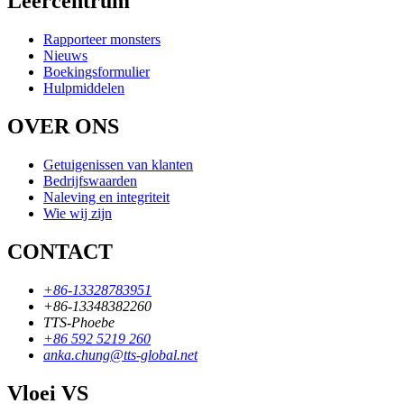
Leercentrum
Rapporteer monsters
Nieuws
Boekingsformulier
Hulpmiddelen
OVER ONS
Getuigenissen van klanten
Bedrijfswaarden
Naleving en integriteit
Wie wij zijn
CONTACT
+86-13328783951
+86-13348382260
TTS-Phoebe
+86 592 5219 260
anka.chung@tts-global.net
Vloei VS