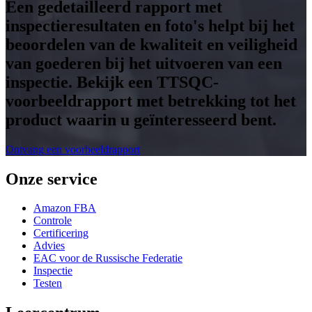
Een gedetailleerd rapport met
inspectieresultaten en foto's helpt bij het
beoordelen van de kwaliteit en veiligheid
van goederen bij het uitvoeren van een
inspectie. Bekijk een TTSQC-
voorbeeldrapport met betrekking tot het
product waarin u geïnteresseerd bent.
Ontvang een voorbeeldrapport
Onze service
Amazon FBA
Controle
Certificering
Advies
EAC voor de Russische Federatie
Inspectie
Testen