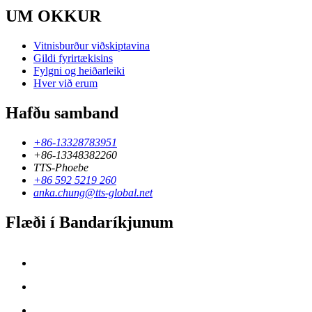
UM OKKUR
Vitnisburður viðskiptavina
Gildi fyrirtækisins
Fylgni og heiðarleiki
Hver við erum
Hafðu samband
+86-13328783951
+86-13348382260
TTS-Phoebe
+86 592 5219 260
anka.chung@tts-global.net
Flæði í Bandaríkjunum