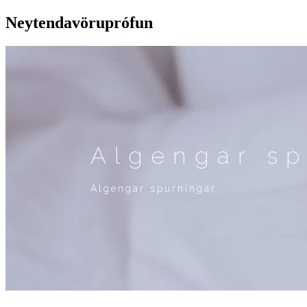
Neytendavöruprófun
Algengar sp
Algengar spurningar