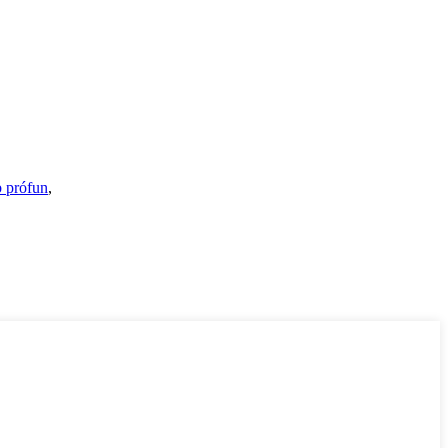
b prófun
,