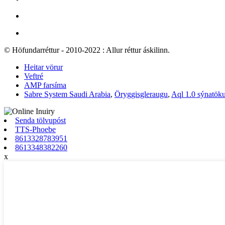
© Höfundarréttur - 2010-2022 : Allur réttur áskilinn.
Heitar vörur
Veftré
AMP farsíma
Sabre System Saudi Arabia
,
Öryggisgleraugu
,
Aql 1.0 sýnatök
Senda tölvupóst
TTS-Phoebe
8613328783951
8613348382260
x