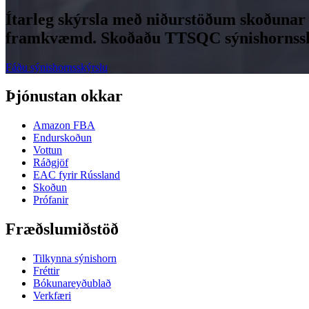
Ítarleg skýrsla með niðurstöðum skoðunar 
framkvæmd. Skoðaðu TTSQC sýnishornsskýr
Fáðu sýnishornsskýrslu
Þjónustan okkar
Amazon FBA
Endurskoðun
Vottun
Ráðgjöf
EAC fyrir Rússland
Skoðun
Prófanir
Fræðslumiðstöð
Tilkynna sýnishorn
Fréttir
Bókunareyðublað
Verkfæri