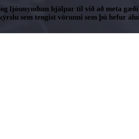
og ljósmyndum hjálpar til við að meta gæði
slu sem tengist vörunni sem þú hefur áhu