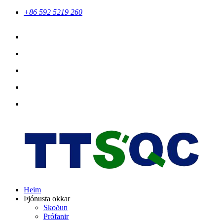
+86 592 5219 260
Heim
Þjónusta okkar
Skoðun
Prófanir