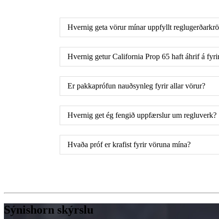
Hvernig geta vörur mínar uppfyllt reglugerðarkrö
Hvernig getur California Prop 65 haft áhrif á fyri
Er pakkaprófun nauðsynleg fyrir allar vörur?
Hvernig get ég fengið uppfærslur um regluverk?
Hvaða próf er krafist fyrir vöruna mína?
Sýnishorn skýrslu