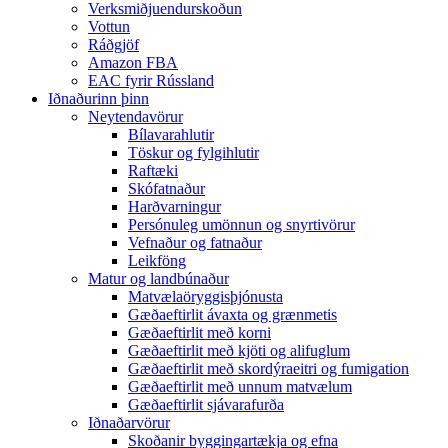
Verksmiðjuendurskoðun
Vottun
Ráðgjöf
Amazon FBA
EAC fyrir Rússland
Iðnaðurinn þinn
Neytendavörur
Bílavarahlutir
Töskur og fylgihlutir
Raftæki
Skófatnaður
Harðvarningur
Persónuleg umönnun og snyrtivörur
Vefnaður og fatnaður
Leikföng
Matur og landbúnaður
Matvælaöryggisþjónusta
Gæðaeftirlit ávaxta og grænmetis
Gæðaeftirlit með korni
Gæðaeftirlit með kjöti og alifuglum
Gæðaeftirlit með skordýraeitri og fumigation
Gæðaeftirlit með unnum matvælum
Gæðaeftirlit sjávarafurða
Iðnaðarvörur
Skoðanir byggingartækja og efna