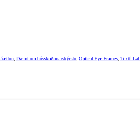
uáætlun
,
Dæmi um hússkoðunarskýrslu
,
Optical Eye Frames
,
Textíl La