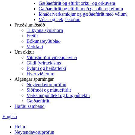
Gæðaeftirlit og eftirlit orku- og orkuvera
Gæðaeftirlit og eftirlit með gasolíu og efnum
Iðnaðarverksmiðjur og gæðaeftirlit með vélum
Véla- og tækjaskoðun
Fræðslumiðstöð
Tilkynna sýnishorn
Fréttir
Bókunareyðublað
Verkfæri
Um okkur
Vitnisburður viðskiptavina
Gildi fyrirtækisins
Fylgni og heiðarleiki
Hver við erum
Algengar spurningar
Neytendavöruprófun
Siðfræði og mútueftirlit
Verksmiðjuúttekt og birgjaúttektir
Gæðaeftirlit
Hafðu samband
English
Heim
Neytendavöruprófun