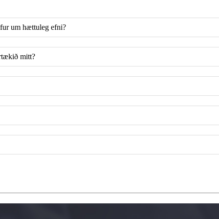
fur um hættuleg efni?
rtækið mitt?