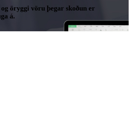
 og öryggi vöru þegar skoðun er
ga á.