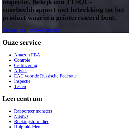
inspectie. Bekijk een TTSQC-
voorbeeldrapport met betrekking tot het
product waarin u geïnteresseerd bent.
Ontvang een voorbeeldrapport
Onze service
Amazon FBA
Controle
Certificering
Advies
EAC voor de Russische Federatie
Inspectie
Testen
Leercentrum
Rapporteer monsters
Nieuws
Boekingsformulier
Hulpmiddelen