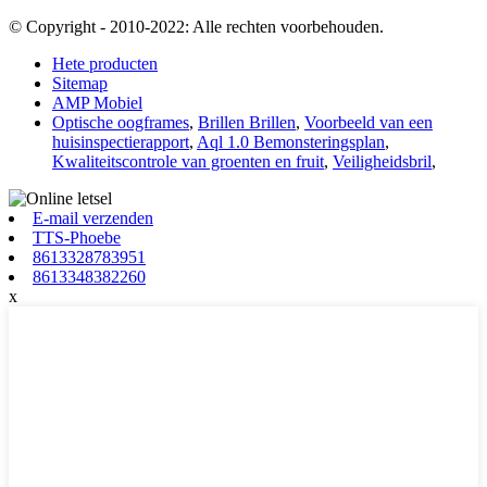
© Copyright - 2010-2022: Alle rechten voorbehouden.
Hete producten
Sitemap
AMP Mobiel
Optische oogframes
,
Brillen Brillen
,
Voorbeeld van een
huisinspectierapport
,
Aql 1.0 Bemonsteringsplan
,
Kwaliteitscontrole van groenten en fruit
,
Veiligheidsbril
,
E-mail verzenden
TTS-Phoebe
8613328783951
8613348382260
x