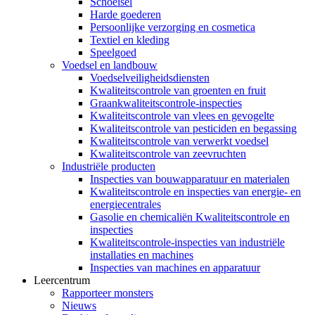
Schoeisel
Harde goederen
Persoonlijke verzorging en cosmetica
Textiel en kleding
Speelgoed
Voedsel en landbouw
Voedselveiligheidsdiensten
Kwaliteitscontrole van groenten en fruit
Graankwaliteitscontrole-inspecties
Kwaliteitscontrole van vlees en gevogelte
Kwaliteitscontrole van pesticiden en begassing
Kwaliteitscontrole van verwerkt voedsel
Kwaliteitscontrole van zeevruchten
Industriële producten
Inspecties van bouwapparatuur en materialen
Kwaliteitscontrole en inspecties van energie- en
energiecentrales
Gasolie en chemicaliën Kwaliteitscontrole en
inspecties
Kwaliteitscontrole-inspecties van industriële
installaties en machines
Inspecties van machines en apparatuur
Leercentrum
Rapporteer monsters
Nieuws