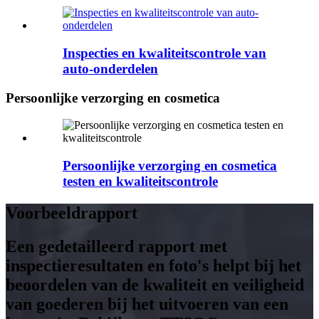
Inspecties en kwaliteitscontrole van
auto-onderdelen
Persoonlijke verzorging en cosmetica
Persoonlijke verzorging en cosmetica
testen en kwaliteitscontrole
Voorbeeldrapport
Een gedetailleerd rapport met
inspectieresultaten en foto's helpt bij het
beoordelen van de kwaliteit en veiligheid
van goederen bij het uitvoeren van een