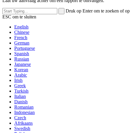
Laat uw aanvraag achter om een ​​rapport te ontvangen.
Druk op Enter om te zoeken of op
ESC om te sluiten
English
Chinese
French
German
Portuguese
Spanish
Russian
Japanese
Korean
Arabic
Irish
Greek
Turkish
Italian
Danish
Romanian
Indonesian
Czech
Afrikaans
Swedish