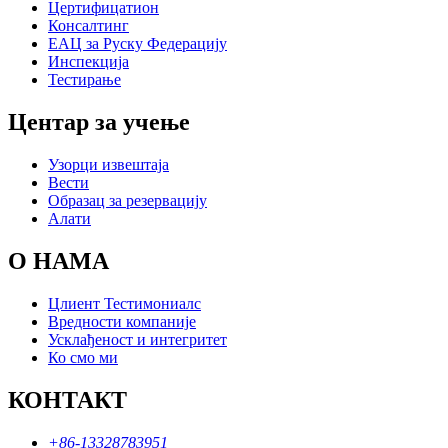
Цертифицатион
Консалтинг
ЕАЦ за Руску Федерацију
Инспекција
Тестирање
Центар за учење
Узорци извештаја
Вести
Образац за резервацију
Алати
О НАМА
Цлиент Тестимониалс
Вредности компаније
Усклађеност и интегритет
Ко смо ми
КОНТАКТ
+86-13328783951