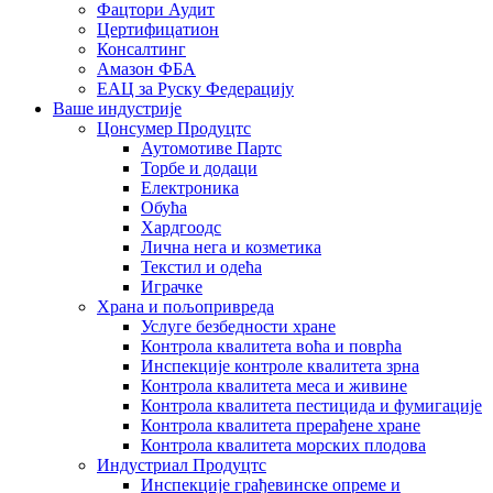
Фацтори Аудит
Цертифицатион
Консалтинг
Амазон ФБА
ЕАЦ за Руску Федерацију
Ваше индустрије
Цонсумер Продуцтс
Аутомотиве Партс
Торбе и додаци
Електроника
Обућа
Хардгоодс
Лична нега и козметика
Текстил и одећа
Играчке
Храна и пољопривреда
Услуге безбедности хране
Контрола квалитета воћа и поврћа
Инспекције контроле квалитета зрна
Контрола квалитета меса и живине
Контрола квалитета пестицида и фумигације
Контрола квалитета прерађене хране
Контрола квалитета морских плодова
Индустриал Продуцтс
Инспекције грађевинске опреме и