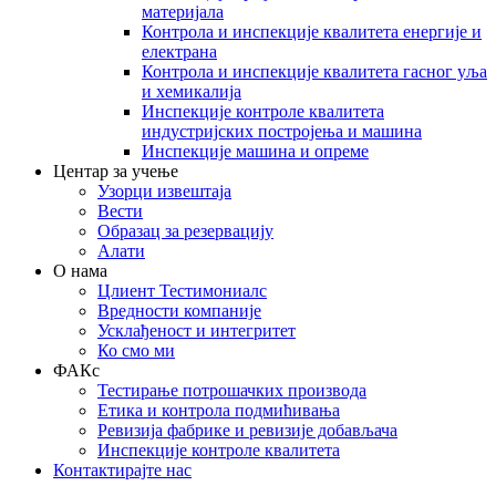
материјала
Контрола и инспекције квалитета енергије и
електрана
Контрола и инспекције квалитета гасног уља
и хемикалија
Инспекције контроле квалитета
индустријских постројења и машина
Инспекције машина и опреме
Центар за учење
Узорци извештаја
Вести
Образац за резервацију
Алати
О нама
Цлиент Тестимониалс
Вредности компаније
Усклађеност и интегритет
Ко смо ми
ФАКс
Тестирање потрошачких производа
Етика и контрола подмићивања
Ревизија фабрике и ревизије добављача
Инспекције контроле квалитета
Контактирајте нас