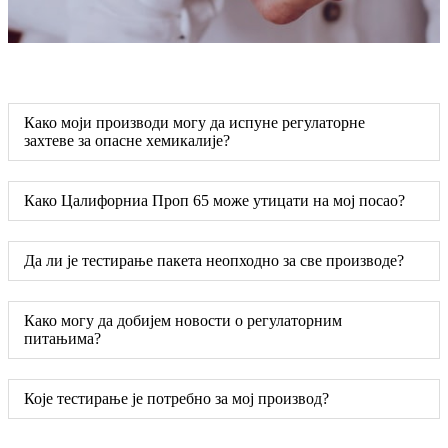
Како моји производи могу да испуне регулаторне
захтеве за опасне хемикалије?
Како Цалифорниа Проп 65 може утицати на мој посао?
Да ли је тестирање пакета неопходно за све производе?
Како могу да добијем новости о регулаторним
питањима?
Које тестирање је потребно за мој производ?