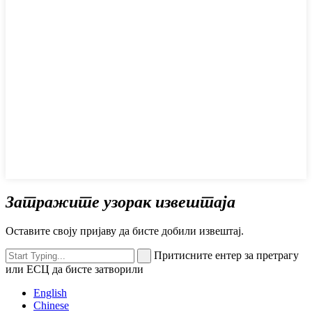
Затражите узорак извештаја
Оставите своју пријаву да бисте добили извештај.
Притисните ентер за претрагу
или ЕСЦ да бисте затворили
English
Chinese