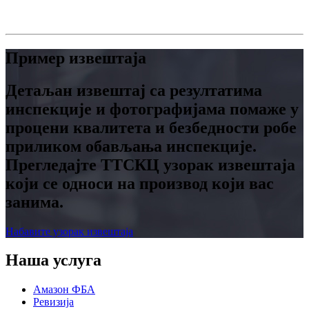
Пример извештаја
Детаљан извештај са резултатима
инспекције и фотографијама помаже у
процени квалитета и безбедности робе
приликом обављања инспекције.
Прегледајте ТТСКЦ узорак извештаја
који се односи на производ који вас
занима.
Набавите узорак извештаја
Наша услуга
Амазон ФБА
Ревизија