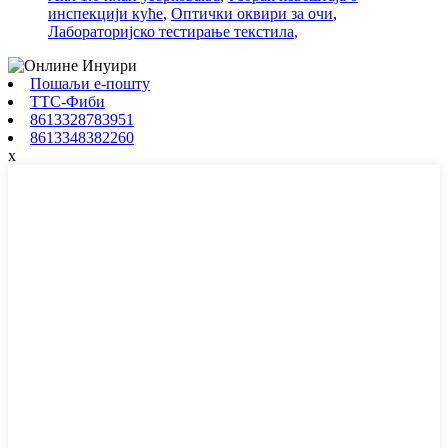
инспекцији куће
,
Оптички оквири за очи
,
Лабораторијско тестирање текстила
,
Пошаљи е-пошту
ТТС-Фиби
8613328783951
8613348382260
x