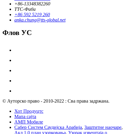
+86-13348382260
ТТС-Фиби
+86 592 5219 260
anka.chung@tts-global.net
Флов УС
© Ауторско право - 2010-2022 : Сва права задржана.
Хот Продуцтс
Мапа сајта
АМП Мобиле
Сабер Систем Саудијска Арабија
,
Заштитне наочаре
,
Акл 1.0 план узорковања
,
Узорак извештаја о