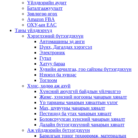
Үйлдвэрийн аудит
Баталгаажуулалт
Зөвлөгөө өгөх
Amazon FBA
ОХУ-ын EAC
Таны үйлдвэрүүд
Хэрэглээний бүтээгдэхүүн
Автомашины эд анги
Цүнх, Дагалдах хэрэгсэл
Электроник
Гутал
Хатуу бараа
Хувийн арчилгаа, гоо сайхны бүтээгдэхүүн
Нэхмэл ба хувцас
Тоглоом
Хүнс, хөдөө аж ахуй
Хүнсний аюулгүй байдлын үйлчилгээ
Жимс, хүнсний ногооны чанарын хяналт
Үр тарианы чанарын хяналтын үзлэг
Мах, шувууны чанарын хяналт
Пестицид ба утах чанарын хяналт
Боловсруулсан хүнсний чанарын хяналт
Далайн бүтээгдэхүүний чанарын хяналт
Аж үйлдвэрийн бүтээгдэхүүн
Барилгын тоног төхөөрөмж, материалын