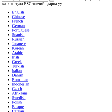
хаахын тулд ESC товчийг дарна уу
English
Chinese
French
German
Portuguese
Spanish
Russian
Japanese
Korean
Arabic
Irish
Greek
Turkish
Italian
Danish
Romanian
Indonesian
Czech
Afrikaans
Swedish
Polish
Basque
Catalan