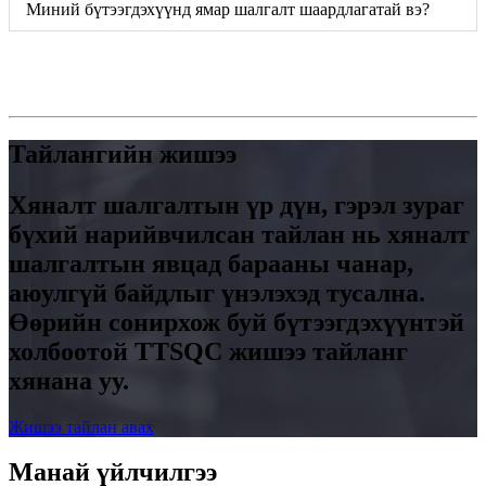
Миний бүтээгдэхүүнд ямар шалгалт шаардлагатай вэ?
Тайлангийн жишээ
Хяналт шалгалтын үр дүн, гэрэл зураг
бүхий нарийвчилсан тайлан нь хяналт
шалгалтын явцад барааны чанар,
аюулгүй байдлыг үнэлэхэд тусална.
Өөрийн сонирхож буй бүтээгдэхүүнтэй
холбоотой TTSQC жишээ тайланг
хянана уу.
Жишээ тайлан авах
Манай үйлчилгээ