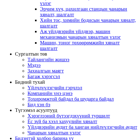
үзлэг
Эрчим хүч, цахилгаан станцын чанарын
хяналт, шалгалт
Хийн тос, химийн бодисын чанарын хяналт,
шалгалт
Аж үйлдвэрийн үйлдвэр, машин
механизмын чанарын хяналтын үзлэг
Машин, тоног төхөөрөмжийн хяналт
шалгалт
Сургалтын төв
Тайлангийн жишээ
Мэдээ
Захиалгын маягт
Багаж хэрэгсэл
Бидний тухай
Үйлчлүүлэгчийн гэрчлэл
Компанийн үнэ цэнэ
Тохиромжтой байдал ба шударга байдал
Бид хэн бэ
Түгээмэл асуултууд
Хэрэглээний бүтээгдэхүүний туршилт
Ёс зүй ба хээл хахуулийн хяналт
Үйлдвэрийн аудит ба ханган нийлүүлэгчийн аудит
Чанарын хяналтын үзлэг
Бидэнтэй холбоо барина уу