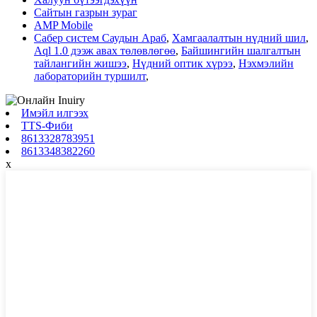
Сайтын газрын зураг
AMP Mobile
Сабер систем Саудын Араб
,
Хамгаалалтын нүдний шил
,
Aql 1.0 дээж авах төлөвлөгөө
,
Байшингийн шалгалтын
тайлангийн жишээ
,
Нүдний оптик хүрээ
,
Нэхмэлийн
лабораторийн туршилт
,
Имэйл илгээх
TTS-Фиби
8613328783951
8613348382260
x