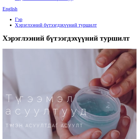
English
Гэр
Хэрэглээний бүтээгдэхүүний туршилт
Хэрэглээний бүтээгдэхүүний туршилт
Түгээмэл
асуултууд
ТҮМЭН АСУУЛТДАГ АСУУЛТ