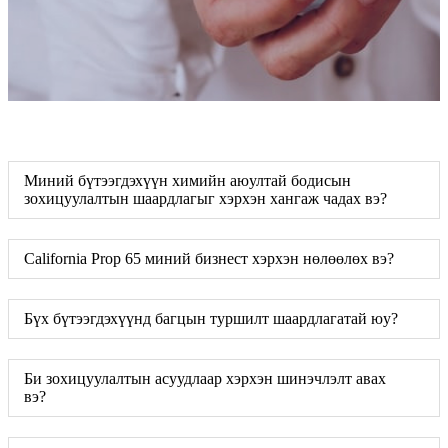
Миний бүтээгдэхүүн химийн аюултай бодисын
зохицуулалтын шаардлагыг хэрхэн хангаж чадах вэ?
California Prop 65 миний бизнест хэрхэн нөлөөлөх вэ?
Бүх бүтээгдэхүүнд багцын туршилт шаардлагатай юу?
Би зохицуулалтын асуудлаар хэрхэн шинэчлэлт авах
вэ?