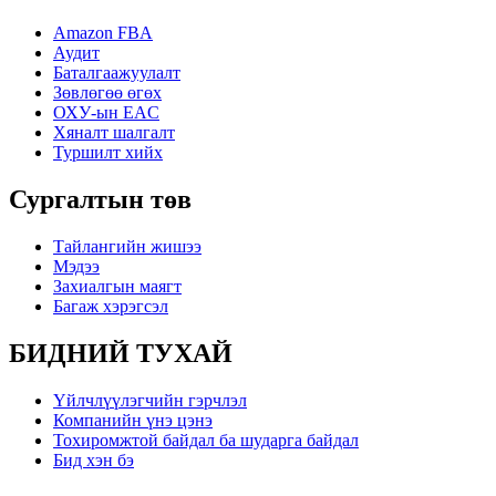
Amazon FBA
Аудит
Баталгаажуулалт
Зөвлөгөө өгөх
ОХУ-ын EAC
Хяналт шалгалт
Туршилт хийх
Сургалтын төв
Тайлангийн жишээ
Мэдээ
Захиалгын маягт
Багаж хэрэгсэл
БИДНИЙ ТУХАЙ
Үйлчлүүлэгчийн гэрчлэл
Компанийн үнэ цэнэ
Тохиромжтой байдал ба шударга байдал
Бид хэн бэ