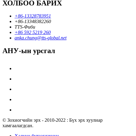
ХОЛБОО БАРИХ
+86-13328783951
+86-13348382260
TTS-Фиби
+86 592 5219 260
anka.chung@tts-global.net
АНУ-ын урсгал
© Зохиогчийн эрх - 2010-2022 : Бүх эрх хуулиар
хамгаалагдсан.
Халуун бүтээгдэхүүн