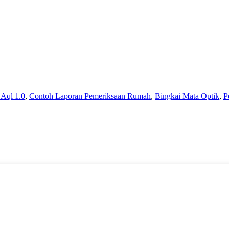
Aql 1.0
,
Contoh Laporan Pemeriksaan Rumah
,
Bingkai Mata Optik
,
P