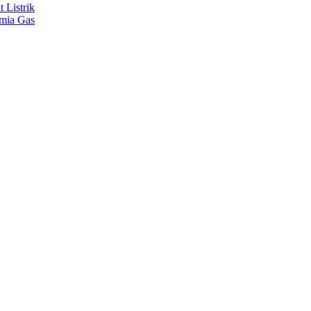
 Listrik
imia Gas