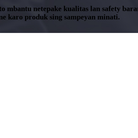
oto mbantu netepake kualitas lan safety ba
e karo produk sing sampeyan minati.