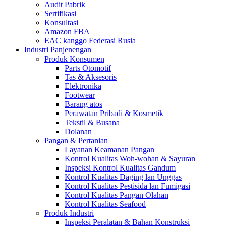
Audit Pabrik
Sertifikasi
Konsultasi
Amazon FBA
EAC kanggo Federasi Rusia
Industri Panjenengan
Produk Konsumen
Parts Otomotif
Tas & Aksesoris
Elektronika
Footwear
Barang atos
Perawatan Pribadi & Kosmetik
Tekstil & Busana
Dolanan
Pangan & Pertanian
Layanan Keamanan Pangan
Kontrol Kualitas Woh-wohan & Sayuran
Inspeksi Kontrol Kualitas Gandum
Kontrol Kualitas Daging lan Unggas
Kontrol Kualitas Pestisida lan Fumigasi
Kontrol Kualitas Pangan Olahan
Kontrol Kualitas Seafood
Produk Industri
Inspeksi Peralatan & Bahan Konstruksi