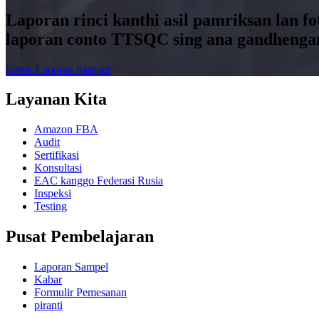
Laporan rinci kanthi asil pamriksan lan f
laporan conto TTSQC sing ana gandhengan
Entuk Laporan Sampel
Layanan Kita
Amazon FBA
Audit
Sertifikasi
Konsultasi
EAC kanggo Federasi Rusia
Inspeksi
Testing
Pusat Pembelajaran
Laporan Sampel
Kabar
Formulir Pemesanan
piranti