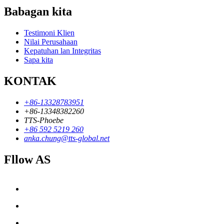
Babagan kita
Testimoni Klien
Nilai Perusahaan
Kepatuhan lan Integritas
Sapa kita
KONTAK
+86-13328783951
+86-13348382260
TTS-Phoebe
+86 592 5219 260
anka.chung@tts-global.net
Fllow AS