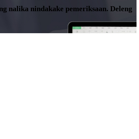
rang nalika nindakake pemeriksaan. Deleng