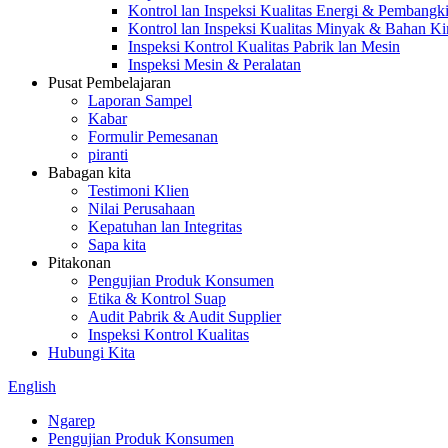
Kontrol lan Inspeksi Kualitas Energi & Pembangkit
Kontrol lan Inspeksi Kualitas Minyak & Bahan K
Inspeksi Kontrol Kualitas Pabrik lan Mesin
Inspeksi Mesin & Peralatan
Pusat Pembelajaran
Laporan Sampel
Kabar
Formulir Pemesanan
piranti
Babagan kita
Testimoni Klien
Nilai Perusahaan
Kepatuhan lan Integritas
Sapa kita
Pitakonan
Pengujian Produk Konsumen
Etika & Kontrol Suap
Audit Pabrik & Audit Supplier
Inspeksi Kontrol Kualitas
Hubungi Kita
English
Ngarep
Pengujian Produk Konsumen